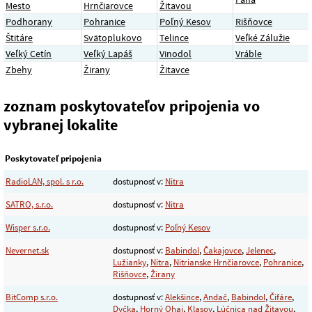
Mesto
Hrnčiarovce
Žitavou
Podhorany
Pohranice
Poľný Kesov
Rišňovce
Štitáre
Svätoplukovo
Telince
Veľké Zálužie
Veľký Cetín
Veľký Lapáš
Vinodol
Vráble
Zbehy
Žirany
Žitavce
zoznam poskytovateľov pripojenia vo
vybranej lokalite
Poskytovateľ pripojenia
RadioLAN, spol. s r.o.
dostupnosť v:
Nitra
SATRO, s.r.o.
dostupnosť v:
Nitra
Wisper s.r.o.
dostupnosť v:
Poľný Kesov
Nevernet.sk
dostupnosť v:
Babindol
,
Čakajovce
,
Jelenec
,
Lužianky
,
Nitra
,
Nitrianske Hrnčiarovce
,
Pohranice
,
Rišňovce
,
Žirany
BitComp s.r.o.
dostupnosť v:
Alekšince
,
Andač
,
Babindol
,
Čifáre
,
Dyčka
,
Horný Ohaj
,
Klasov
,
Lúčnica nad Žitavou
,