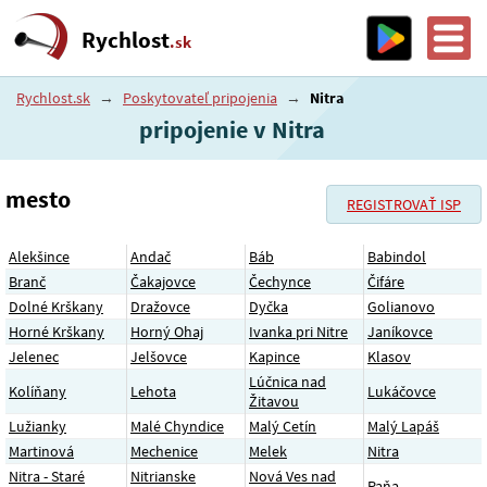
Rychlost
.sk
Rychlost.sk
→
Poskytovateľ pripojenia
→
Nitra
pripojenie v Nitra
mesto
REGISTROVAŤ ISP
Alekšince
Andač
Báb
Babindol
Branč
Čakajovce
Čechynce
Čifáre
Dolné Krškany
Dražovce
Dyčka
Golianovo
Horné Krškany
Horný Ohaj
Ivanka pri Nitre
Janíkovce
Jelenec
Jelšovce
Kapince
Klasov
Lúčnica nad
Kolíňany
Lehota
Lukáčovce
Žitavou
Lužianky
Malé Chyndice
Malý Cetín
Malý Lapáš
Martinová
Mechenice
Melek
Nitra
Nitra - Staré
Nitrianske
Nová Ves nad
Paňa