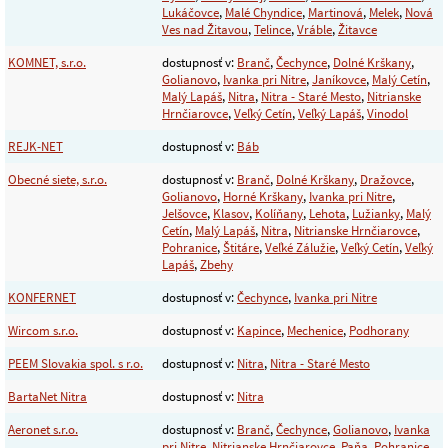
Lukáčovce
,
Malé Chyndice
,
Martinová
,
Melek
,
Nová
Ves nad Žitavou
,
Telince
,
Vráble
,
Žitavce
KOMNET, s.r.o.
dostupnosť v:
Branč
,
Čechynce
,
Dolné Krškany
,
Golianovo
,
Ivanka pri Nitre
,
Janíkovce
,
Malý Cetín
,
Malý Lapáš
,
Nitra
,
Nitra - Staré Mesto
,
Nitrianske
Hrnčiarovce
,
Veľký Cetín
,
Veľký Lapáš
,
Vinodol
REJK-NET
dostupnosť v:
Báb
Obecné siete, s.r.o.
dostupnosť v:
Branč
,
Dolné Krškany
,
Dražovce
,
Golianovo
,
Horné Krškany
,
Ivanka pri Nitre
,
Jelšovce
,
Klasov
,
Kolíňany
,
Lehota
,
Lužianky
,
Malý
Cetín
,
Malý Lapáš
,
Nitra
,
Nitrianske Hrnčiarovce
,
Pohranice
,
Štitáre
,
Veľké Zálužie
,
Veľký Cetín
,
Veľký
Lapáš
,
Zbehy
KONFERNET
dostupnosť v:
Čechynce
,
Ivanka pri Nitre
Wircom s.r.o.
dostupnosť v:
Kapince
,
Mechenice
,
Podhorany
PEEM Slovakia spol. s r.o.
dostupnosť v:
Nitra
,
Nitra - Staré Mesto
BartaNet Nitra
dostupnosť v:
Nitra
Aeronet s.r.o.
dostupnosť v:
Branč
,
Čechynce
,
Golianovo
,
Ivanka
pri Nitre
,
Nitrianske Hrnčiarovce
,
Paňa
,
Pohranice
,