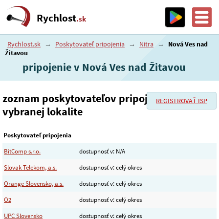
Rychlost
.sk
Rychlost.sk
→
Poskytovateľ pripojenia
→
Nitra
→
Nová Ves nad
Žitavou
pripojenie v Nová Ves nad Žitavou
zoznam poskytovateľov pripojenia vo
REGISTROVAŤ ISP
vybranej lokalite
Poskytovateľ pripojenia
BitComp s.r.o.
dostupnosť v: N/A
Slovak Telekom, a.s.
dostupnosť v: celý okres
Orange Slovensko, a.s.
dostupnosť v: celý okres
O2
dostupnosť v: celý okres
UPC Slovensko
dostupnosť v: celý okres