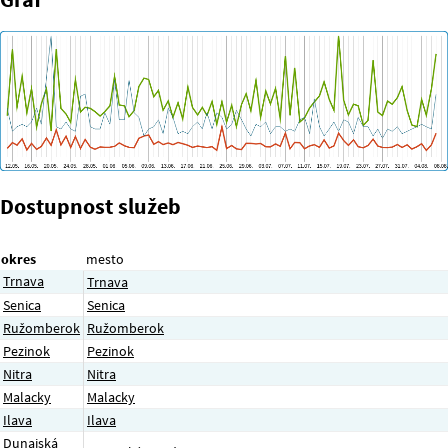
Dostupnost služeb
okres
mesto
Trnava
Trnava
Senica
Senica
Ružomberok
Ružomberok
Pezinok
Pezinok
Nitra
Nitra
Malacky
Malacky
Ilava
Ilava
Dunajská