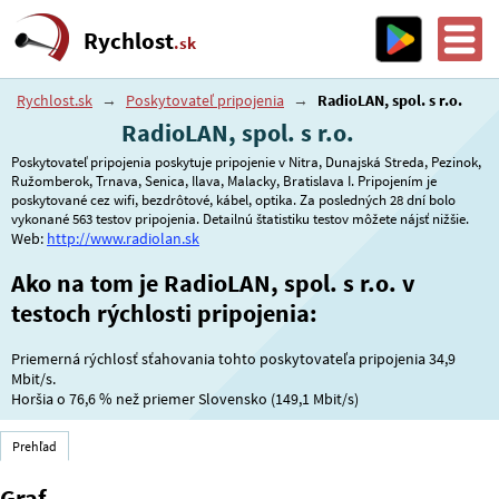
Rychlost
.sk
Rychlost.sk
→
Poskytovateľ pripojenia
→
RadioLAN, spol. s r.o.
RadioLAN, spol. s r.o.
Poskytovateľ pripojenia poskytuje pripojenie v Nitra, Dunajská Streda, Pezinok,
Ružomberok, Trnava, Senica, Ilava, Malacky, Bratislava I. Pripojením je
poskytované cez wifi, bezdrôtové, kábel, optika. Za posledných 28 dní bolo
vykonané 563 testov pripojenia. Detailnú štatistiku testov môžete nájsť nižšie.
Web:
http://www.radiolan.sk
Ako na tom je RadioLAN, spol. s r.o. v
testoch rýchlosti pripojenia:
Priemerná rýchlosť sťahovania tohto poskytovateľa pripojenia 34,9
Mbit/s.
Horšia o
76,6 %
než priemer Slovensko (149,1 Mbit/s)
Prehľad
Graf