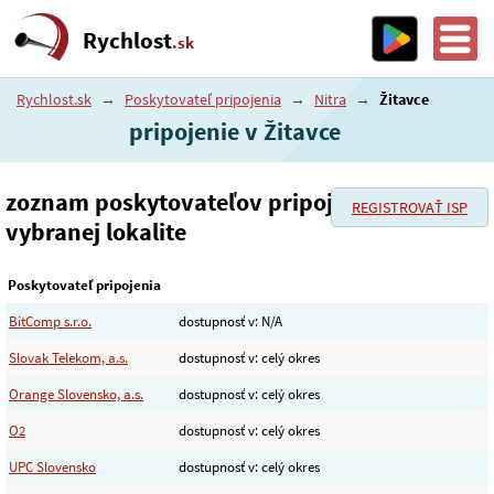
Rychlost
.sk
Rychlost.sk
→
Poskytovateľ pripojenia
→
Nitra
→
Žitavce
pripojenie v Žitavce
zoznam poskytovateľov pripojenia vo
REGISTROVAŤ ISP
vybranej lokalite
Poskytovateľ pripojenia
BitComp s.r.o.
dostupnosť v: N/A
Slovak Telekom, a.s.
dostupnosť v: celý okres
Orange Slovensko, a.s.
dostupnosť v: celý okres
O2
dostupnosť v: celý okres
UPC Slovensko
dostupnosť v: celý okres