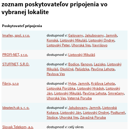
zoznam poskytovateľov pripojenia vo
vybranej lokalite
Poskytovateľ pripojenia
Imafex, spol. s r.o.
dostupnosť v:
Galovany
,
Jakubovany
,
Jamník
,
Konská
,
Liptovský Mikuláš
,
Liptovský Ondrej
,
Liptovský Peter
,
Uhorská Ves
,
Vavrišovo
PROFI-NET, s r.o.
dostupnosť v:
Liptovský Mikuláš
STUFFNET, S.R.O.
dostupnosť v:
Bodice
,
Iľanovo
,
Lazisko
,
Liptovský
Mikuláš
,
Okoličné
,
Palúdzka
,
Pavčina Lehota
,
Pavlova Ves
Fibris, s.r.o
dostupnosť v:
Hybe
,
Jamník
,
Kráľova Lehota
,
Liptovská Porúbka
,
Liptovský Hrádok
,
Liptovský
Ján
,
Liptovský Mikuláš
,
Pavčina Lehota
,
Smrečany
,
Uhorská Ves
,
Veterná Poruba
Ideatech.sk s. r. o.
dostupnosť v:
Jakubovany
,
Jamník
,
Liptovská
Kokava
,
Liptovský Ján
,
Liptovský Ondrej
,
Podtureň
,
Stošice
,
Uhorská Ves
,
Závažná Poruba
Slovak Telekom, a.s.
dostupnosť v: celý okres