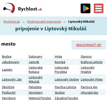
Rychlost
.sk
Rychlost.sk
→
Poskytovateľ pripojenia
→
Liptovský Mikuláš
pripojenie v Liptovský Mikuláš
mesto
REGISTROVAŤ ISP
Bodice
Galovany
Hybe
Iľanovo
Jakubovany
Jamník
Konská
Kráľova Lehota
Liptovská
Liptovská
Liptovský
Lazisko
Kokava
Porúbka
Hrádok
Liptovský
Liptovský Ján
Liptovský Ondrej
Liptovský Peter
Mikuláš
Okoličné
Palúdzka
Pavčina Lehota
Pavlova Ves
Podtureň
Smrečany
Stošice
Uhorská Ves
Vavrišovo
Veterná Poruba
Závažná Poruba