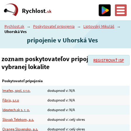
Rychlost
.sk
Rychlost.sk
→
Poskytovateľ pripojenia
→
Liptovský Mikuláš
→
Uhorská Ves
pripojenie v Uhorská Ves
zoznam poskytovateľov pripojenia vo
REGISTROVAŤ ISP
vybranej lokalite
Poskytovateľ pripojenia
Imafex, spol. s r.o.
dostupnosť v: N/A
Fibris, s.r.o
dostupnosť v: N/A
Ideatech.sk s. r. o.
dostupnosť v: N/A
Slovak Telekom, a.s.
dostupnosť v: celý okres
Orange Slovensko, a.s.
dostupnosť v: celý okres