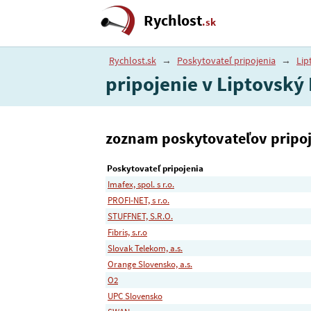
Rychlost
.sk
Rychlost.sk
→
Poskytovateľ pripojenia
→
Lip
pripojenie v Liptovský
zoznam poskytovateľov pripoje
Poskytovateľ pripojenia
Imafex, spol. s r.o.
PROFI-NET, s r.o.
STUFFNET, S.R.O.
Fibris, s.r.o
Slovak Telekom, a.s.
Orange Slovensko, a.s.
O2
UPC Slovensko