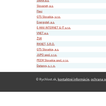
SWAN a.s.
Slovanet, a.s.
Flexi
GTS Slovakia, s.r.o.
Energotel, a.s.
E-MAX INTERNET & IT s.r.o.
VNET a.s.
ŽSR
RKNET, S.R.O.
GTS Slovakia, a.s.
JUPO spol. s r.o.
PEEM Slovakia spol. s r.o.
Datasys, s. r. o.
© Rychlost.sk,
kontaktné informácie
,
ochrana s