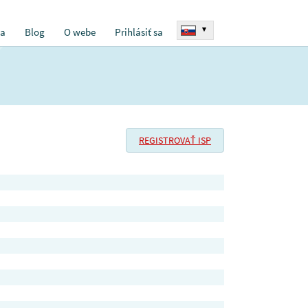
▾
ia
Blog
O webe
Prihlásiť sa
REGISTROVAŤ ISP