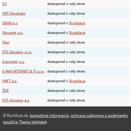
O2
dostupnosť v: celý okres
UPC Slovensko
dostupnosť v: celý okres
SWAN a.s.
dostupnosť v:
Bratislava
Slovanet, a.s.
dostupnosť v:
Bratislava
Flexi
dostupnosť v: celý okres
GTS Slovakia, s.r.o.
dostupnosť v: celý okres
Energotel, a.s.
dostupnosť v: celý okres
E-MAX INTERNET & IT s.r.o.
dostupnosť v: celý okres
VNET a.s.
dostupnosť v:
Bratislava
ŽSR
dostupnosť v: celý okres
GTS Slovakia, a.s.
dostupnosť v: celý okres
© Rychlost.sk,
kontaktné informácie
,
ochrana súkromia a podmienky
použitia
Theme light/dark