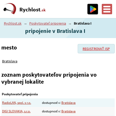
Rychlost
.sk
Rychlost.sk
→
Poskytovateľ pripojenia
→
Bratislava I
pripojenie v Bratislava I
mesto
REGISTROVAŤ ISP
Bratislava
zoznam poskytovateľov pripojenia vo
vybranej lokalite
Poskytovateľ pripojenia
RadioLAN, spol. s r.o.
dostupnosť v:
Bratislava
DIGI SLOVAKIA, s.r.o.
dostupnosť v:
Bratislava