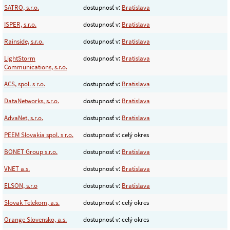
SATRO, s.r.o.
dostupnosť v:
Bratislava
ISPER, s.r.o.
dostupnosť v:
Bratislava
Rainside, s.r.o.
dostupnosť v:
Bratislava
LightStorm
dostupnosť v:
Bratislava
Communications, s.r.o.
ACS, spol. s r.o.
dostupnosť v:
Bratislava
DataNetworks, s.r.o.
dostupnosť v:
Bratislava
AdvaNet, s.r.o.
dostupnosť v:
Bratislava
PEEM Slovakia spol. s r.o.
dostupnosť v: celý okres
BONET Group s.r.o.
dostupnosť v:
Bratislava
VNET a.s.
dostupnosť v:
Bratislava
ELSON, s.r.o
dostupnosť v:
Bratislava
Slovak Telekom, a.s.
dostupnosť v: celý okres
Orange Slovensko, a.s.
dostupnosť v: celý okres