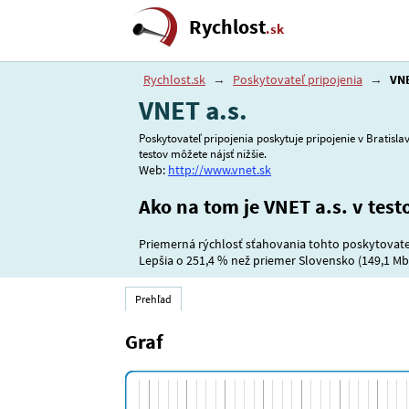
Rychlost
.sk
Rychlost.sk
→
Poskytovateľ pripojenia
→
VNE
VNET a.s.
Poskytovateľ pripojenia poskytuje pripojenie v Bratislav
testov môžete nájsť nižšie.
Web:
http://www.vnet.sk
Ako na tom je VNET a.s. v test
Priemerná rýchlosť sťahovania tohto poskytovateľ
Lepšia o
251,4 %
než priemer Slovensko (149,1 Mbi
Prehľad
Graf