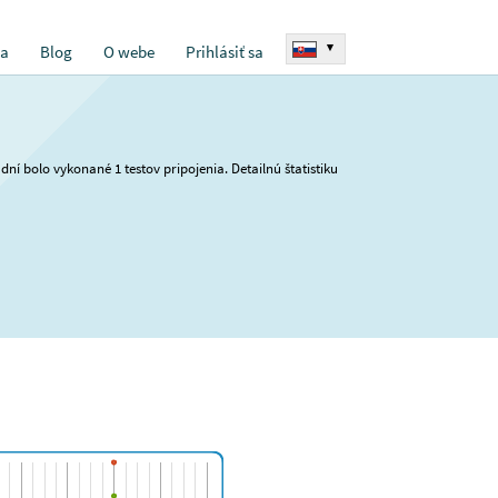
▾
ia
Blog
O webe
Prihlásiť sa
dní bolo vykonané 1 testov pripojenia. Detailnú štatistiku