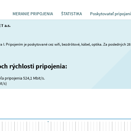
MERANIE PRIPOJENIA
ŠTATISTIKA
Poskytovateľ pripojen
T a.s.
a I. Pripojením je poskytované cez wifi, bezdrôtové, kábel, optika. Za posledných 28 
och rýchlosti pripojenia:
a pripojenia 524,1 Mbit/s.
t/s)