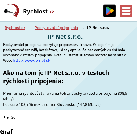
Rychlost
.sk
Rychlost.sk
→
Poskytovateľ pripojenia
→
IP-Net s.r.o.
IP-Net s.r.o.
Poskytovateľ pripojenia poskytuje pripojenie v Trnava. Pripojením je
poskytované cez wifi, bezdrôtové, kábel, optika. Za posledných 28 dní bolo
vykonané 20 testov pripojenia. Detailnú štatistiku testov môžete nájsť nižšie.
Web:
http://www.ip-net.sk
Ako na tom je IP-Net s.r.o. v testoch
rýchlosti pripojenia:
Priemerná rýchlosť sťahovania tohto poskytovateľa pripojenia 308,5
Mbit/s.
Lepšia o
108,7 %
než priemer Slovensko (147,8 Mbit/s)
Prehľad
Graf