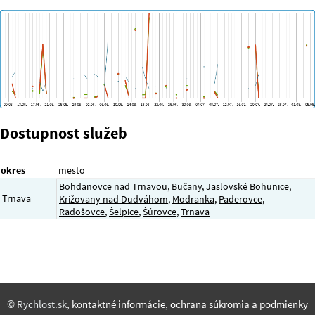
Dostupnost služeb
okres
mesto
Bohdanovce nad Trnavou
,
Bučany
,
Jaslovské Bohunice
,
Trnava
Križovany nad Dudváhom
,
Modranka
,
Paderovce
,
Radošovce
,
Šelpice
,
Šúrovce
,
Trnava
© Rychlost.sk,
kontaktné informácie
,
ochrana súkromia a podmienky