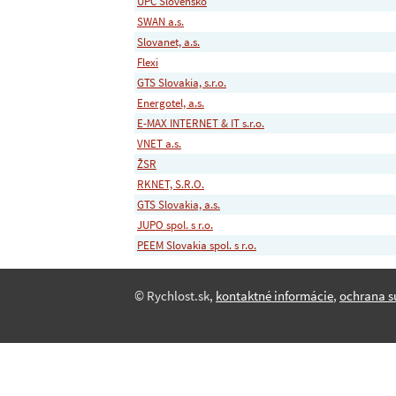
UPC Slovensko
SWAN a.s.
Slovanet, a.s.
Flexi
GTS Slovakia, s.r.o.
Energotel, a.s.
E-MAX INTERNET & IT s.r.o.
VNET a.s.
ŽSR
RKNET, S.R.O.
GTS Slovakia, a.s.
JUPO spol. s r.o.
PEEM Slovakia spol. s r.o.
© Rychlost.sk,
kontaktné informácie
,
ochrana s