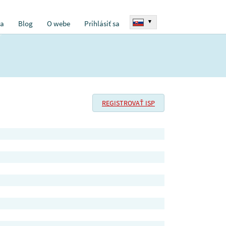
▾
ia
Blog
O webe
Prihlásiť sa
REGISTROVAŤ ISP