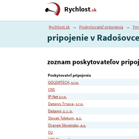
Rychlost
.sk
Rychlost.sk
→
Poskytovateľ pripojenia
→
Trn
pripojenie v Radošovc
zoznam poskytovateľov pripoje
Poskytovateľ pripojenia
GOLEMTECH, s.r.o.
CNS
IP-Net s.r.o.
Datasys Trnava, s.r.o.
Datasys, s. r. o.
Slovak Telekom, a.s.
Orange Slovensko, a.s.
O2