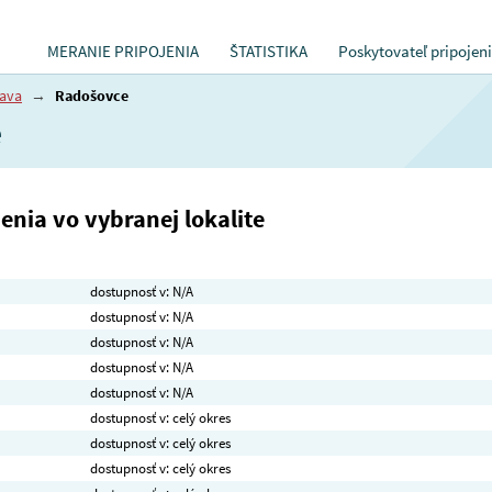
MERANIE PRIPOJENIA
ŠTATISTIKA
Poskytovateľ pripojen
ava
→
Radošovce
e
nia vo vybranej lokalite
dostupnosť v: N/A
dostupnosť v: N/A
dostupnosť v: N/A
dostupnosť v: N/A
dostupnosť v: N/A
dostupnosť v: celý okres
dostupnosť v: celý okres
dostupnosť v: celý okres