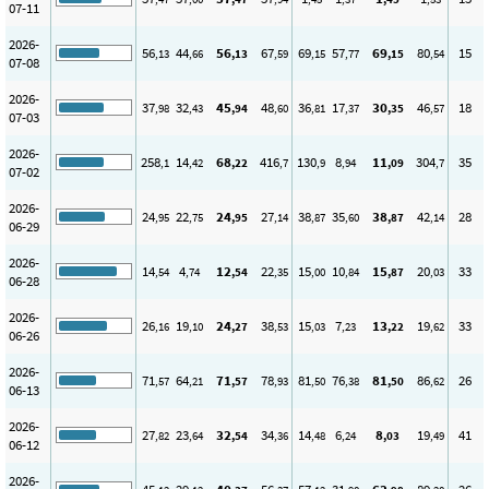
07-11
2026-
56
44
56
67
69
57
69
80
15
,13
,66
,13
,59
,15
,77
,15
,54
07-08
2026-
37
32
45
48
36
17
30
46
18
,98
,43
,94
,60
,81
,37
,35
,57
07-03
2026-
258
14
68
416
130
8
11
304
35
,1
,42
,22
,7
,9
,94
,09
,7
07-02
2026-
24
22
24
27
38
35
38
42
28
,95
,75
,95
,14
,87
,60
,87
,14
06-29
2026-
14
4
12
22
15
10
15
20
33
,54
,74
,54
,35
,00
,84
,87
,03
06-28
2026-
26
19
24
38
15
7
13
19
33
,16
,10
,27
,53
,03
,23
,22
,62
06-26
2026-
71
64
71
78
81
76
81
86
26
,57
,21
,57
,93
,50
,38
,50
,62
06-13
2026-
27
23
32
34
14
6
8
19
41
,82
,64
,54
,36
,48
,24
,03
,49
06-12
2026-