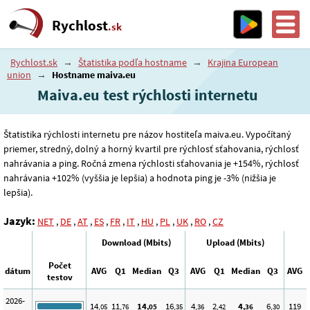
Rychlost
.sk
Rychlost.sk
→
Štatistika podľa hostname
→
Krajina European
union
→
Hostname maiva.eu
Maiva.eu test rýchlosti internetu
Štatistika rýchlosti internetu pre názov hostiteľa maiva.eu. Vypočítaný
priemer, stredný, dolný a horný kvartil pre rýchlosť sťahovania, rýchlosť
nahrávania a ping. Ročná zmena rýchlosti sťahovania je +154%, rýchlosť
nahrávania +102% (vyššia je lepšia) a hodnota ping je -3% (nižšia je
lepšia).
Jazyk:
NET
,
DE
,
AT
,
ES
,
FR
,
IT
,
HU
,
PL
,
UK
,
RO
,
CZ
Download (Mbits)
Upload (Mbits)
Počet
dátum
AVG
Q1
Median
Q3
AVG
Q1
Median
Q3
AVG
testov
2026-
14
11
14
16
4
2
4
6
119
1
,05
,76
,05
,35
,36
,42
,36
,30