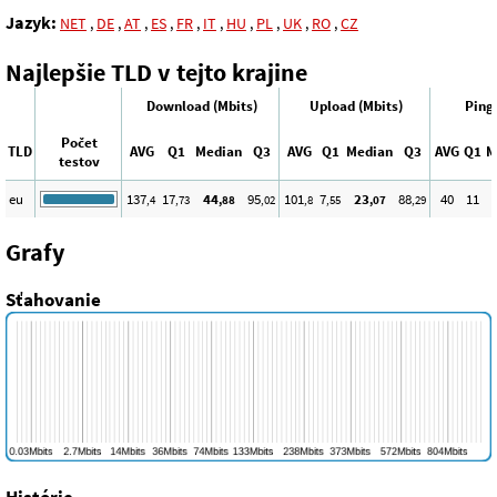
Jazyk:
NET
,
DE
,
AT
,
ES
,
FR
,
IT
,
HU
,
PL
,
UK
,
RO
,
CZ
Najlepšie TLD v tejto krajine
Download (Mbits)
Upload (Mbits)
Ping
Počet
TLD
AVG
Q1
Median
Q3
AVG
Q1
Median
Q3
AVG
Q1
M
testov
eu
137
17
44
95
101
7
23
88
40
11
,4
,73
,88
,02
,8
,55
,07
,29
Grafy
Sťahovanie
Histórie