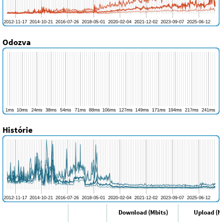
Odozva
Histórie
Download (Mbits)
Upload (M