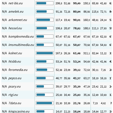
N/A
net-bis.eu
206
51
99
150
65
41
63
,5
,88
,49
,3
,90
,60
N/A
amelek.eu
91
72
80
86
115
72
84
,26
,25
,84
,56
,6
,71
N/A
arkomnet.eu
117
19
90
160
48
24
53
,4
,42
,01
,0
,61
,14
N/A
hessel.eu
106
28
78
188
111
27
59
,8
,87
,82
,0
,3
,83
N/A
komplexmedia.eu
67
67
67
67
67
62
67
,47
,02
,47
,93
,19
,33
N/A
imsmultimedia.eu
50
31
50
70
67
54
67
,87
,16
,87
,58
,50
,53
N/A
kolnet.eu
167
26
61
311
82
11
31
,5
,26
,48
,1
,64
,22
N/A
htsbb.eu
53
51
53
54
42
41
42
,24
,78
,24
,69
,96
,96
N/A
feromedia.eu
52
23
39
72
30
7
28
,38
,09
,12
,53
,11
,25
N/A
pepco.eu
46
35
41
63
18
16
17
,77
,58
,57
,27
,19
,15
N/A
psary.eu
39
29
35
47
23
21
24
,57
,77
,39
,29
,42
,22
N/A
rtgi.eu
25
16
25
35
12
10
12
,83
,40
,83
,26
,69
,83
N/A
7data.eu
21
10
21
26
7
4
7
,30
,39
,78
,89
,23
,62
N/A
kingscasino.eu
14
11
16
18
14
12
16
,07
,23
,04
,89
,64
,77