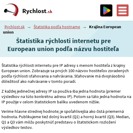
Rychlost
.sk
Rychlost.sk
→
Štatistika podľa hostname
→
Krajina European
union
Štatistika rýchlosti internetu pre
European union podľa názvu hostiteľa
Štatistika rýchlosti internetu pre IP adresy s menom hostiteľa z krajiny
European union. Zobrazuje sa prvých 100 názvov hostiteľov zoradených
podľa rýchlosti sťahovania a nahrávania. Sťahovanie má dvojnásobnú
dôležitosť ako nahrávanie v tomto poradí.
Z každej jedinečnej adresy IP sa používa iba jedna hodnota (priemer
výsledkov na túto konkrétnu adresu IP). Potom sa táto jedna hodnota na
IP použije v celom štatistickom balíku uvedenom nižšie.
Veríme hlavne strednej hodnote; je spoľahlivejšia ako čistá priemerná
hodnota. Publikujeme tiež dolný kvartil (Q1) a horný kvartil (Q3). Median,
Q1 a Q3 vám môžu poskytnúť predstavu o štatistickom rozložení
výsledkov testov.