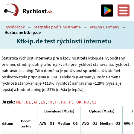
Rychlost
.sk
Rychlost.sk
→
Štatistika podľa hostname
→
Krajina Germany
→
Hostname ktk-ip.de
Ktk-ip.de test rýchlosti internetu
Štatistika rýchlosti internetu pre názov hostiteľa ktk-ip.de. Vypočítaný
priemer, stredný, dolný a horný kvartil pre rýchlosť sťahovania, rýchlosť
nahrávania a ping. Táto doména je používaná spravidla užívateľovi
poskytovateľa pripojenia KEVAG Telekom (Germany). Ročná zmena
rýchlosti sťahovania je +113%, rýchlosť nahrávania +129% (vyššia je
lepšia) a hodnota ping je -37% (nižšia je lepšia).
Jazyk:
NET
,
DE
,
AT
,
ES
,
FR
,
IT
,
HU
,
PL
,
UK
,
RO
,
CZ
Download (Mbits)
Upload (Mbits)
P
Počet
dátum
AVG
Q1
Median
Q3
AVG
Q1
Median
Q3
AVG
Q
testov