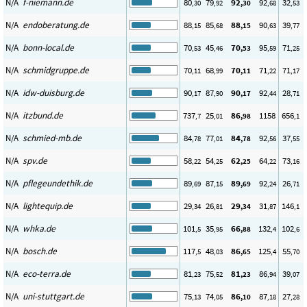
N/A
f-niemann.de
80
79
92
92
32
,30
,92
,30
,68
,53
N/A
endoberatung.de
88
85
88
90
39
,15
,68
,15
,63
,77
N/A
bonn-local.de
70
45
70
95
71
,53
,46
,53
,59
,25
N/A
schmidgruppe.de
70
68
70
71
71
,11
,99
,11
,22
,17
N/A
idw-duisburg.de
90
87
90
92
28
,17
,90
,17
,44
,71
N/A
itzbund.de
737
25
86
1158
656
,7
,01
,98
,1
N/A
schmied-mb.de
84
77
84
92
37
,78
,01
,78
,56
,55
N/A
spv.de
58
54
62
64
73
,22
,25
,25
,22
,16
N/A
pflegeundethik.de
89
87
89
92
26
,69
,15
,69
,24
,71
N/A
lightequip.de
29
26
29
31
146
,34
,81
,34
,87
,1
N/A
whka.de
101
35
66
132
102
,5
,95
,88
,4
,6
N/A
bosch.de
117
48
86
125
55
,5
,03
,65
,4
,70
N/A
eco-terra.de
81
75
81
86
39
,23
,52
,23
,94
,07
N/A
uni-stuttgart.de
75
74
86
87
27
,13
,05
,10
,18
,28