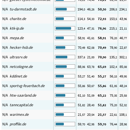
N/A
tu-darmstadt.de
194
46
50
206
234
,0
,26
,50
,5
,1
N/A
charite.de
114
54
72
153
43
,3
,33
,93
,5
,96
N/A
ktk-ip.de
123
47
76
215
21
,4
,31
,96
,1
,11
N/A
mepa.de
58
41
58
76
46
,91
,61
,91
,20
,77
N/A
hecker-hsb.de
70
62
70
78
22
,49
,08
,49
,90
,87
N/A
ultrasrv.de
337
21
70
135
302
,6
,00
,90
,2
,1
N/A
netcologne.de
88
63
65
102
85
,06
,78
,69
,4
,08
N/A
kddinet.de
53
51
55
56
49
,27
,40
,27
,15
,95
N/A
sportvg-feuerbach.de
55
50
55
61
48
,86
,67
,86
,05
,24
N/A
htw-saarland.de
61
51
65
75
25
,10
,09
,22
,35
,58
N/A
tanncapital.de
51
28
51
75
52
,82
,43
,82
,20
,32
N/A
warimex.de
21
20
21
22
108
,57
,54
,57
,61
,1
N/A
proffile.de
59
42
59
76
28
,70
,95
,70
,44
,98