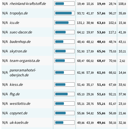
N/A
rheinland-kraftstoff.de
19
10
19
28
108
,49
,25
,49
,74
,8
N/A
tropolys.de
93
41
57
96
35
,72
,37
,86
,27
,89
N/A
icu.de
131
38
63
102
15
,2
,98
,83
,6
,38
N/A
suec-dacor.de
64
19
53
117
41
,12
,97
,80
,2
,39
N/A
badenhop.de
48
48
48
48
43
,43
,12
,43
,74
,11
N/A
skytron.de
51
17
65
75
10
,93
,59
,96
,53
,21
N/A
team-organista.de
68
66
68
70
2
,47
,02
,47
,93
,62
panoramahotel-
N/A
61
57
61
66
14
,95
,39
,95
,52
,84
oberjoch.de
N/A
kiess.de
51
35
51
67
33
,43
,17
,43
,69
,92
N/A
fhg.de
65
29
51
92
37
,13
,26
,63
,21
,98
N/A
westlotto.de
55
28
55
81
23
,21
,75
,21
,67
,10
N/A
copynet.de
55
54
55
56
21
,86
,82
,86
,89
,66
N/A
uk-koeln.de
49
43
49
56
32
,86
,39
,86
,33
,38