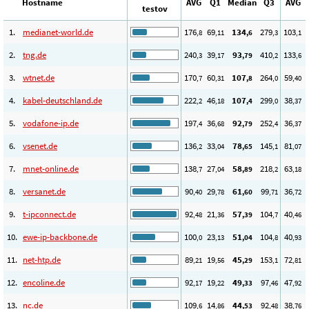
Hostname
AVG
Q1
Median
Q3
AVG
testov
1.
medianet-world.de
176
69
134
279
103
,8
,11
,6
,3
,1
2.
tng.de
240
39
93
410
133
,3
,17
,79
,2
,6
3.
wtnet.de
170
60
107
264
59
,7
,31
,8
,0
,40
4.
kabel-deutschland.de
222
46
107
299
38
,2
,18
,4
,0
,37
5.
vodafone-ip.de
197
36
92
252
36
,4
,68
,79
,4
,37
6.
vsenet.de
136
33
78
145
81
,2
,04
,65
,1
,07
7.
mnet-online.de
138
27
58
218
63
,7
,04
,89
,2
,18
8.
versanet.de
90
29
61
99
36
,40
,78
,60
,71
,72
9.
t-ipconnect.de
92
21
57
104
40
,48
,36
,39
,7
,46
10.
ewe-ip-backbone.de
100
23
51
104
40
,0
,13
,04
,8
,93
11.
net-htp.de
89
19
45
153
72
,21
,56
,29
,1
,81
12.
encoline.de
92
19
49
97
47
,17
,22
,33
,46
,92
13.
nc.de
109
14
44
92
38
,6
,86
,53
,48
,76