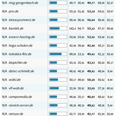
N/A
msg-gengenbach.de
49
30
49
69
32
,77
,44
,77
,09
,37
N/A
priv.de
53
51
53
54
19
,18
,85
,18
,51
,97
N/A
ioteasyconnect.de
56
56
56
56
10
,44
,43
,44
,45
,21
N/A
bambit.de
142
54
55
97
49
,4
,77
,32
,37
,85
N/A
envers-hosting.de
53
53
53
53
11
,56
,55
,56
,56
,68
N/A
hoga-schulen.de
42
39
42
45
32
,48
,68
,48
,27
,80
N/A
teledata-fttx.de
89
13
49
91
33
,05
,21
,42
,22
,43
N/A
biopichler.de
43
25
43
60
30
,15
,81
,15
,50
,17
N/A
datec-schmidt.de
48
48
48
48
9
,42
,30
,42
,54
,64
N/A
widsl.de
50
49
50
50
4
,17
,83
,28
,62
,94
N/A
vfl-wob.de
32
26
32
37
40
,09
,92
,09
,26
,62
N/A
compumedia.de
46
25
46
68
9
,85
,17
,85
,53
,64
N/A
nixnick-server.de
48
48
48
49
5
,38
,15
,82
,05
,04
N/A
netuse.de
42
24
42
61
16
,77
,00
,77
,54
,89