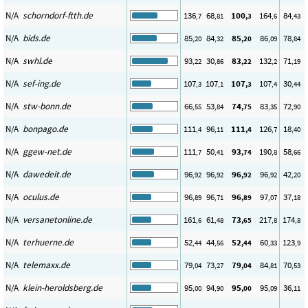
N/A
schorndorf-ftth.de
136
68
100
164
84
,7
,81
,3
,6
,43
N/A
bids.de
85
84
85
86
78
,20
,32
,20
,09
,84
N/A
swhl.de
93
30
83
132
71
,22
,86
,22
,2
,19
N/A
sef-ing.de
107
107
107
107
30
,3
,1
,3
,4
,44
N/A
stw-bonn.de
66
53
74
83
72
,55
,84
,75
,35
,90
N/A
bonpago.de
111
96
111
126
18
,4
,11
,4
,7
,40
N/A
ggew-net.de
111
50
93
190
58
,7
,41
,74
,8
,66
N/A
dawedeit.de
96
96
96
96
42
,92
,92
,92
,92
,20
N/A
oculus.de
96
96
96
97
37
,89
,71
,89
,07
,18
N/A
versanetonline.de
161
61
73
217
174
,6
,48
,65
,8
,8
N/A
terhuerne.de
52
44
52
60
123
,44
,56
,44
,33
,9
N/A
telemaxx.de
79
73
79
84
70
,04
,27
,04
,81
,53
N/A
klein-heroldsberg.de
95
94
95
95
36
,00
,90
,00
,09
,11