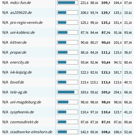
N/A
mdcc-fun.de
221
88
109
194
57
,6
,16
,7
,4
,60
N/A
as209620.de
108
93
129
133
15
,0
,74
,7
,1
,52
N/A
pro-regio-verein.de
125
99
125
151
21
,2
,10
,2
,4
,20
N/A
uni-koblenz.de
87
84
87
91
93
,76
,44
,76
,08
,98
N/A
kittner.de
90
80
90
101
87
,65
,27
,65
,0
,39
N/A
propar.de
88
84
111
115
36
,15
,29
,2
,0
,87
N/A
enercity.de
93
92
93
94
80
,84
,96
,84
,72
,43
N/A
ivk-leipzig.de
122
82
122
161
23
,3
,91
,3
,7
,31
N/A
bsvof.de
113
113
113
113
40
,4
,2
,4
,5
,72
N/A
tele-ag.de
183
55
105
254
66
,6
,62
,0
,1
,35
N/A
uni-magdeburg.de
98
98
98
98
66
,03
,03
,03
,03
,28
N/A
sysphoenix.de
110
97
110
123
41
,4
,10
,4
,7
,23
N/A
cosmosdirekt.de
87
87
87
87
85
,55
,28
,55
,82
,88
N/A
stadtwerke-elmshorn.de
142
65
108
186
52
,9
,00
,0
,0
,85