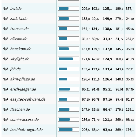
N/A
bwl.de
209
103
125
189
357
,0
,3
,1
,3
,7
N/A
zadata.de
153
10
149
279
24
,8
,37
,9
,0
,70
N/A
transas.de
164
134
138
181
45
,7
,7
,6
,6
,96
N/A
nilsson.de
31
30
31
31
254
,37
,97
,37
,77
,2
N/A
haaskom.de
137
129
137
145
35
,8
,9
,8
,7
,03
N/A
xitylight.de
121
42
124
168
41
,6
,57
,9
,2
,59
N/A
jbh.de
133
123
133
143
22
,4
,4
,4
,4
,71
N/A
akm-pflege.de
126
111
126
140
35
,4
,9
,4
,9
,93
N/A
erich-jaeger.de
95
91
95
98
97
,21
,48
,21
,95
,79
N/A
easytec-software.de
97
96
97
97
91
,10
,75
,10
,45
,37
N/A
flaschen.de
147
85
86
179
129
,9
,56
,47
,6
,1
N/A
comin-access.de
236
71
121
369
98
,8
,79
,3
,5
,33
N/A
buchholz-digital.de
206
68
93
369
176
,5
,54
,03
,4
,1