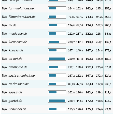
,1
,4
,1
,8
,01
N/A
form-solutions.de
184
162
162
195
153
,4
,8
,8
,1
,8
N/A
filmuniversitaet.de
77
61
77
94
358
,85
,45
,85
,25
,3
N/A
lfk.de
124
67
124
182
263
,8
,26
,8
,3
,6
N/A
mediaedv.de
222
217
222
228
38
,9
,1
,9
,7
,45
N/A
luenecom.de
238
112
193
250
132
,7
,1
,9
,1
,1
N/A
knocks.de
147
140
147
154
178
,7
,8
,7
,5
,9
N/A
uo-net.de
250
46
163
385
182
,9
,73
,9
,0
,5
N/A
dmbhome.de
212
198
212
225
37
,1
,6
,1
,6
,17
N/A
sachsen-anhalt.de
167
162
167
172
124
,2
,1
,2
,3
,6
N/A
tu-dresden.de
80
42
68
112
238
,23
,75
,81
,0
,9
N/A
sauels.de
162
126
162
199
117
,8
,4
,8
,2
,1
N/A
goetel.de
228
44
172
468
115
,4
,61
,3
,6
,7
N/A
ubhandel.de
175
126
175
224
79
,3
,6
,3
,0
,71