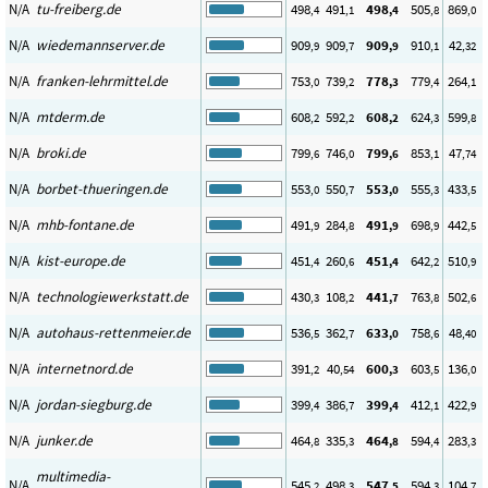
N/A
tu-freiberg.de
498
491
498
505
869
,4
,1
,4
,8
,0
N/A
wiedemannserver.de
909
909
909
910
42
,9
,7
,9
,1
,32
N/A
franken-lehrmittel.de
753
739
778
779
264
,0
,2
,3
,4
,1
N/A
mtderm.de
608
592
608
624
599
,2
,2
,2
,3
,8
N/A
broki.de
799
746
799
853
47
,6
,0
,6
,1
,74
N/A
borbet-thueringen.de
553
550
553
555
433
,0
,7
,0
,3
,5
N/A
mhb-fontane.de
491
284
491
698
442
,9
,8
,9
,9
,5
N/A
kist-europe.de
451
260
451
642
510
,4
,6
,4
,2
,9
N/A
technologiewerkstatt.de
430
108
441
763
502
,3
,2
,7
,8
,6
N/A
autohaus-rettenmeier.de
536
362
633
758
48
,5
,7
,0
,6
,40
N/A
internetnord.de
391
40
600
603
136
,2
,54
,3
,5
,0
N/A
jordan-siegburg.de
399
386
399
412
422
,4
,7
,4
,1
,9
N/A
junker.de
464
335
464
594
283
,8
,3
,8
,4
,3
multimedia-
N/A
545
498
547
594
104
,2
,3
,5
,3
,7