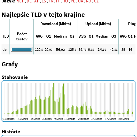
Jazyk:
NET
,
DE
,
AT
,
ES
,
FR
,
IT
,
HU
,
PL
,
UK
,
RO
,
CZ
Najlepšie TLD v tejto krajine
Download (Mbits)
Upload (Mbits)
Ping
Počet
TLD
AVG
Q1
Median
Q3
AVG
Q1
Median
Q3
AVG
Q1
M
testov
de
120
20
56
125
39
9
24
42
38
16
,5
,90
,92
,5
,78
,35
,76
,51
Grafy
Sťahovanie
Histórie