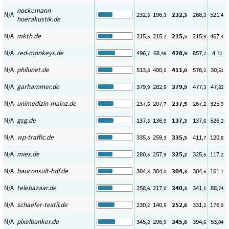
nockemann-
N/A
232
196
232
268
521
,3
,3
,3
,3
,4
hoerakustik.de
N/A
mkth.de
215
215
215
215
467
,5
,2
,5
,9
,4
N/A
red-monkeys.de
496
68
428
857
4
,7
,48
,9
,2
,72
N/A
philunet.de
513
400
411
576
30
,8
,0
,0
,2
,51
N/A
garhammer.de
379
282
379
477
47
,9
,5
,9
,3
,82
N/A
unimedizin-mainz.de
237
207
237
267
325
,5
,7
,5
,2
,9
N/A
gsg.de
137
136
137
137
526
,3
,9
,3
,6
,2
N/A
wp-traffic.de
335
259
335
411
120
,5
,3
,5
,7
,8
N/A
miex.de
280
257
325
325
117
,5
,9
,2
,5
,2
N/A
bauconsult-hdf.de
304
304
304
304
161
,3
,0
,3
,5
,7
N/A
telebazaar.de
258
217
340
341
88
,6
,0
,3
,1
,74
N/A
schaefer-textil.de
230
140
252
331
176
,2
,5
,8
,2
,9
N/A
pixelbunker.de
345
296
345
394
53
,8
,9
,8
,6
,04