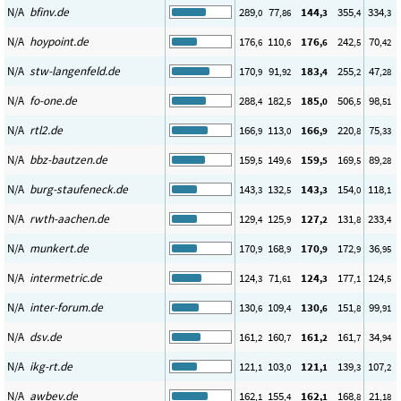
N/A
bfinv.de
289
77
144
355
334
,0
,86
,3
,4
,3
N/A
hoypoint.de
176
110
176
242
70
,6
,6
,6
,5
,42
N/A
stw-langenfeld.de
170
91
183
255
47
,9
,92
,4
,2
,28
N/A
fo-one.de
288
182
185
506
98
,4
,5
,0
,5
,51
N/A
rtl2.de
166
113
166
220
75
,9
,0
,9
,8
,33
N/A
bbz-bautzen.de
159
149
159
169
89
,5
,6
,5
,5
,28
N/A
burg-staufeneck.de
143
132
143
154
118
,3
,5
,3
,0
,1
N/A
rwth-aachen.de
129
125
127
131
233
,4
,9
,2
,8
,4
N/A
munkert.de
170
168
170
172
36
,9
,9
,9
,9
,95
N/A
intermetric.de
124
71
124
177
124
,3
,61
,3
,1
,5
N/A
inter-forum.de
130
109
130
151
99
,6
,4
,6
,8
,91
N/A
dsv.de
161
160
161
161
34
,2
,7
,2
,7
,94
N/A
ikg-rt.de
121
103
121
139
107
,1
,0
,1
,3
,2
N/A
awbev.de
162
155
162
168
21
,1
,4
,1
,8
,18