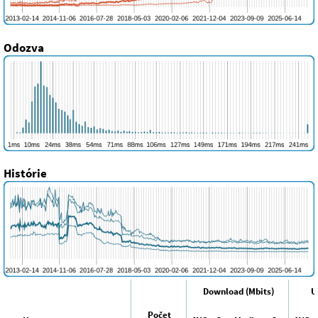
Odozva
Histórie
Download (Mbits)
U
Počet