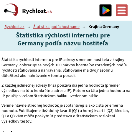
Rychlost
.sk
Rychlost.sk
→
Štatistika podľa hostname
→
Krajina Germany
Štatistika rýchlosti internetu pre
Germany podľa názvu hostiteľa
Štatistika rýchlosti internetu pre IP adresy s menom hostiteľa z krajiny
Germany. Zobrazuje sa prvých 100 názvov hostiteľov zoradených podľa
rýchlosti sťahovania a nahrávania. Sťahovanie má dvojnásobnú
dôležitosť ako nahrávanie v tomto poradí.
Z každej jedinečnej adresy IP sa používa iba jedna hodnota (priemer
výsledkov na túto konkrétnu adresu IP). Potom sa táto jedna hodnota na
IP použije v celom štatistickom balíku uvedenom nižšie.
Veríme hlavne strednej hodnote; je spoľahlivejšia ako čistá priemerná
hodnota. Publikujeme tiež dolný kvartil (Q1) a horný kvartil (Q3). Median,
Q1 a Q3 vám môžu poskytnúť predstavu o štatistickom rozložení
výsledkov testov.