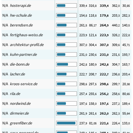
N/A
hosterapi.de
339
316
339
362
30
,4
,8
,4
,0
,85
N/A
hw-schule.de
154
118
179
203
282
,8
,8
,8
,3
,3
N/A
berendsen.de
261
86
264
440
140
,5
,17
,9
,2
,5
N/A
fertighaus-weiss.de
223
121
223
326
222
,9
,6
,9
,2
,8
N/A
architektur-profil.de
307
304
307
309
45
,0
,4
,0
,6
,71
N/A
kuhn-partner.de
231
230
231
231
193
,0
,6
,0
,5
,7
N/A
die-bonn.de
242
180
242
304
163
,8
,9
,8
,7
,7
N/A
lacher.de
222
208
222
236
203
,7
,7
,7
,8
,4
N/A
kroos-service.de
298
297
298
299
20
,6
,5
,6
,7
,38
N/A
rila.de
257
255
256
258
80
,4
,6
,2
,6
,65
N/A
nordwind.de
197
158
197
237
189
,6
,0
,6
,2
,4
N/A
dirmeier.de
261
261
262
262
55
,9
,6
,0
,3
,64
N/A
greenfiber.de
237
81
221
226
133
,9
,05
,6
,4
,0
N/A
casa-personal.de
248
146
248
349
41