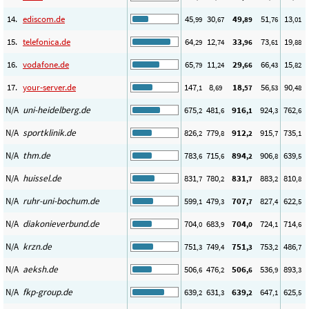
14.
ediscom.de
45
30
49
51
13
,99
,67
,89
,76
,01
15.
telefonica.de
64
12
33
73
19
,29
,74
,96
,61
,88
16.
vodafone.de
65
11
29
66
15
,79
,24
,66
,43
,82
17.
your-server.de
147
8
18
56
90
,1
,69
,57
,53
,48
N/A
uni-heidelberg.de
675
481
916
924
762
,2
,6
,1
,3
,6
N/A
sportklinik.de
826
779
912
915
735
,2
,8
,2
,7
,1
N/A
thm.de
783
715
894
906
639
,6
,6
,2
,8
,5
N/A
huissel.de
831
780
831
883
810
,7
,2
,7
,2
,8
N/A
ruhr-uni-bochum.de
599
479
707
827
622
,1
,3
,7
,4
,5
N/A
diakonieverbund.de
704
683
704
724
714
,0
,9
,0
,1
,6
N/A
krzn.de
751
749
751
753
486
,3
,4
,3
,2
,7
N/A
aeksh.de
506
476
506
536
893
,6
,2
,6
,9
,3
N/A
fkp-group.de
639
631
639
647
625
,2
,3
,2
,1
,5