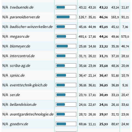
N/A
tvwbuende.de
43
43
43
43
11
,22
,20
,22
,24
,87
N/A
paranoidserver.de
126
35
46
161
91
,7
,31
,56
,9
,21
N/A
badischer-winzerkeller.de
45
44
45
45
7
,05
,99
,05
,12
,36
N/A
megasrv.de
491
17
44
49
575
,6
,85
,26
,86
,0
N/A
blomeyer.de
25
14
22
35
46
,85
,58
,32
,35
,74
N/A
intercontrol.de
31
26
31
37
28
,71
,22
,71
,20
,10
N/A
scriba-ag.de
35
23
35
48
20
,68
,09
,68
,26
,09
N/A
spnoc.de
36
21
36
51
10
,47
,14
,47
,80
,79
N/A
eventtechnik-gleich.de
36
36
36
36
9
,85
,81
,85
,89
,35
N/A
ser.de
23
17
30
33
20
,73
,61
,49
,23
,47
N/A
bellandvision.de
24
22
24
26
33
,51
,87
,51
,15
,82
N/A
avantgardetechnologie.de
28
26
29
31
23
,72
,35
,97
,72
,05
N/A
goodsrv.de
69
11
25
80
24
,86
,11
,93
,67
,90