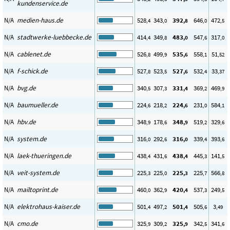
kundenservice.de
N/A
medien-haus.de
528
343
392
646
472
,4
,0
,8
,0
,5
N/A
stadtwerke-luebbecke.de
414
349
483
547
317
,4
,8
,0
,6
,0
N/A
cablenet.de
526
499
535
558
51
,8
,9
,6
,1
,52
N/A
f-schick.de
527
523
527
532
33
,8
,5
,6
,4
,37
N/A
bvg.de
340
307
331
369
469
,5
,3
,4
,2
,9
N/A
baumueller.de
224
218
224
231
584
,6
,2
,6
,0
,1
N/A
hbv.de
348
178
348
519
329
,9
,6
,9
,2
,6
N/A
system.de
316
292
316
339
393
,0
,6
,0
,4
,6
N/A
laek-thueringen.de
438
431
438
445
141
,4
,6
,4
,3
,5
N/A
veit-system.de
225
225
225
225
566
,3
,0
,3
,7
,8
N/A
mailtoprint.de
460
362
420
537
249
,0
,9
,4
,3
,5
N/A
elektrohaus-kaiser.de
501
497
501
505
3
,4
,2
,4
,6
,49
N/A
cmo.de
325
309
325
342
341
,9
,2
,9
,5
,6