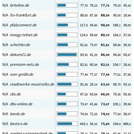
N/A
briteline.de
77
76
77
79
45
,76
,23
,76
,29
,10
N/A
fsv-frankfurt.de
88
87
88
90
18
,60
,38
,99
,00
,64
N/A
pfalzconnect.de
117
34
90
186
38
,8
,80
,09
,1
,00
N/A
innogy-telnet.de
124
59
80
164
37
,9
,69
,70
,3
,05
N/A
schettler.de
81
73
81
89
30
,81
,97
,81
,65
,93
N/A
dokom21.de
83
41
86
94
50
,92
,20
,44
,80
,67
N/A
premium-netz.de
82
60
82
104
28
,51
,34
,51
,7
,41
N/A
over-gmbh.de
77
77
77
77
37
,49
,37
,49
,61
,66
N/A
stadtwerke-neustrelitz.de
81
25
63
85
93
,38
,14
,50
,79
,13
N/A
sbs.de
67
63
66
70
55
,25
,56
,09
,35
,30
N/A
dbv-online.de
73
41
73
105
39
,47
,86
,47
,1
,95
N/A
loesle.de
74
72
74
77
36
,93
,33
,93
,54
,07
N/A
bestsrv.de
443
54
75
194
486
,3
,10
,89
,8
,6
N/A
goebel-systemtechnik.de
78
74
78
81
21
,21
,46
,21
,96
,37