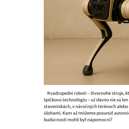
Kvadrupední roboti – štvornohé stroje, k
špičkovú technológiu – už dávno nie sú len
staveniskách, v náročných terénoch alebo
úlohami. Kam až môžeme posunúť autonómi
budúcnosti mohli byť nápomocní?