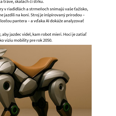
a tráve, skalách či štrku.
 v riadidlách a strmeňoch snímajú vaše ťažisko,
e jazdili na koni. Stroj je inšpirovaný prírodou –
hlosťou pantera – a vďaka AI dokáže analyzovať
aby jazdec videl, kam robot mieri. Hoci je zatiaľ
 víziu mobility pre rok 2050.