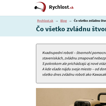
Rychlost
.sk
Rychlost.sk
→
Blog
→
Čo všetko zvládnu štv
Čo všetko zvládnu štvo
Kvadrupední roboti – štvornohí pomocníci
staveniskách, zvládnu zmapovať nebezpe
S pokrokom ale prichádzajú aj nové otá
A kde všade nájdu svoje miesto – od dom
všetko dnes zvládnu roboti ako Kawasa