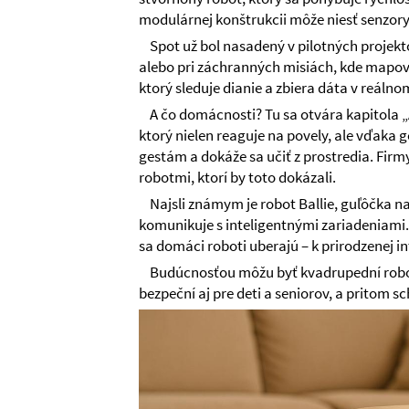
modulárnej konštrukcii môže niesť senzor
Spot už bol nasadený v pilotných projek
alebo pri záchranných misiách, kde mapov
ktorý sleduje dianie a zbiera dáta v reálno
A čo domácnosti? Tu sa otvára kapitola „
ktorý nielen reaguje na povely, ale vďaka 
gestám a dokáže sa učiť z prostredia. Fir
robotmi, ktorí by toto dokázali.
Najsli známym je robot Ballie, guľôčka na
komunikuje s inteligentnými zariadeniami.
sa domáci roboti uberajú – k prirodzenej in
Budúcnosťou môžu byť kvadrupední robo
bezpeční aj pre deti a seniorov, a pritom s