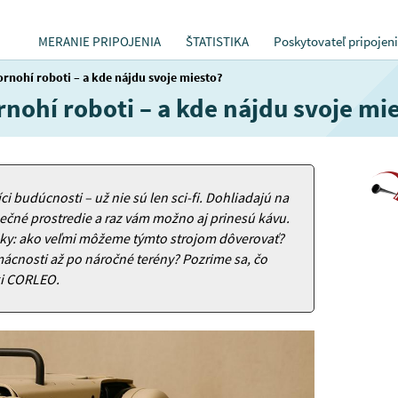
MERANIE PRIPOJENIA
ŠTATISTIKA
Poskytovateľ pripojen
ornohí roboti – a kde nájdu svoje miesto?
rnohí roboti – a kde nájdu svoje mi
 budúcnosti – už nie sú len sci-fi. Dohliadajú na
čné prostredie a raz vám možno aj prinesú kávu.
zky: ako veľmi môžeme týmto strojom dôverovať?
ácnosti až po náročné terény? Pozrime sa, čo
ki CORLEO.