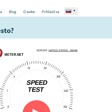
▾
ia
Blog
O webe
Prihlásiť sa
esto?