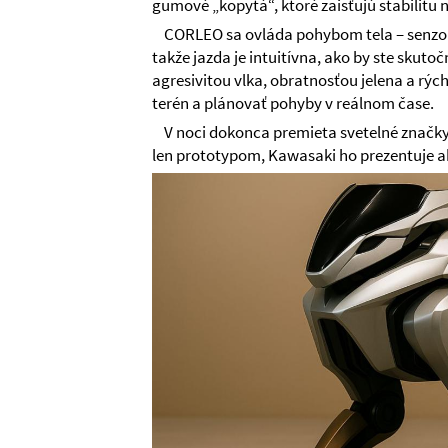
gumové „kopytá“, ktoré zaisťujú stabilitu n
CORLEO sa ovláda pohybom tela – senzory
takže jazda je intuitívna, ako by ste skutočn
agresivitou vlka, obratnosťou jelena a rýc
terén a plánovať pohyby v reálnom čase.
V noci dokonca premieta svetelné značky, 
len prototypom, Kawasaki ho prezentuje ako