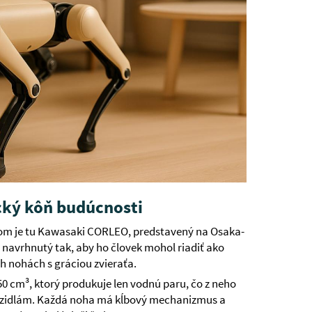
ký kôň budúcnosti
otom je tu Kawasaki CORLEO, predstavený na Osaka-
 navrhnutý tak, aby ho človek mohol riadiť ako
h nohách s gráciou zvieraťa.
cm³, ktorý produkuje len vodnú paru, čo z neho
vozidlám. Každá noha má kĺbový mechanizmus a