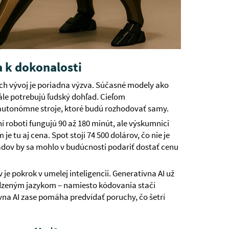
a k dokonalosti
 ich vývoj je poriadna výzva. Súčasné modely ako
ále potrebujú ľudský dohľad. Cieľom
 autonómne stroje, ktoré budú rozhodovať samy.
í roboti fungujú 90 až 180 minút, ale výskumníci
e tu aj cena. Spot stojí 74 500 dolárov, čo nie je
adov by sa mohlo v budúcnosti podariť dostať cenu
je pokrok v umelej inteligencii. Generatívna AI už
dzeným jazykom – namiesto kódovania stačí
vna AI zase pomáha predvídať poruchy, čo šetrí