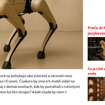
Prečo AI 
jazykový
Čo je CDN 
svete
toré sa pohybujú ako zvieratá a zároveň nesú
 sci-fi snom. Čoskoro by sme ich mohli vídať na
 aj v domácnostiach, kde by pomáhali s rutinnými
u týchto strojov? A kde všade by nám v