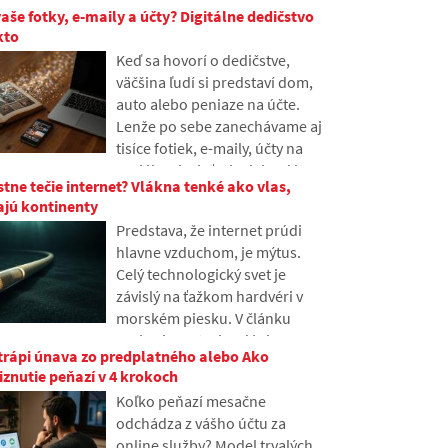
vaše fotky, e-maily a účty? Digitálne dedičstvo
tomu o nej mnoho ľudí nikdy
kto
nepočulo. V článku si
Keď sa hovorí o dedičstve,
vysvetlíme, čo táto skratka
väčšina ľudí si predstaví dom,
znamená, ako funguje, prečo
auto alebo peniaze na účte.
sa obsah internetu ukladá na
Lenže po sebe zanechávame aj
rôznych miestach sveta a prečo
tisíce fotiek, e-maily, účty na
sa bez nej dnešný internet len
sociálnych sieťach alebo dáta
ťažko zaobíde.
stne tečie internet? Vlákna tenké ako vlas,
uložené v cloude. Čo sa s nimi
ajú kontinenty
stane po smrti a kto k nim získa
Predstava, že internet prúdi
prístup? V článku sa pozrieme
hlavne vzduchom, je mýtus.
na to, ako funguje digitálne
Celý technologický svet je
dedičstvo, prečo môžu mať
závislý na ťažkom hardvéri v
pozostalí s dátami problémy a
morském piesku. V článku
ako si v online stope urobiť
preberieme technológiu
poriadok už dnes.
trápi únava zo predplatného alebo Ako
podmorských káblov. Dozviete
iznutie peňazí v 4 krokoch
sa, ako fungujú optické vlákna,
Koľko peňazí mesačne
čo znamená ich pokládka z lodí
odchádza z vášho účtu za
a ako sa z hlbín oceánov stalo
online služby? Model trvalých