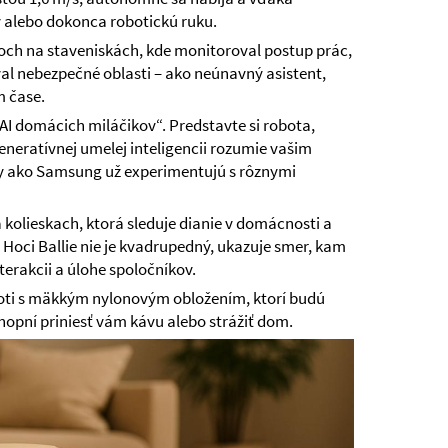
y alebo dokonca robotickú ruku.
toch na staveniskách, kde monitoroval postup prác,
al nebezpečné oblasti – ako neúnavný asistent,
m čase.
AI domácich miláčikov“. Predstavte si robota,
generatívnej umelej inteligencii rozumie vašim
my ako Samsung už experimentujú s rôznymi
 kolieskach, ktorá sleduje dianie v domácnosti a
 Hoci Ballie nie je kvadrupedný, ukazuje smer, kam
terakcii a úlohe spoločníkov.
ti s mäkkým nylonovým obložením, ktorí budú
chopní priniesť vám kávu alebo strážiť dom.