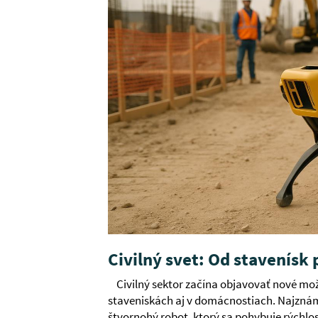
Civilný svet: Od stavenísk
Civilný sektor začína objavovať nové mo
staveniskách aj v domácnostiach. Najzná
štvornohý robot, ktorý sa pohybuje rýchlo