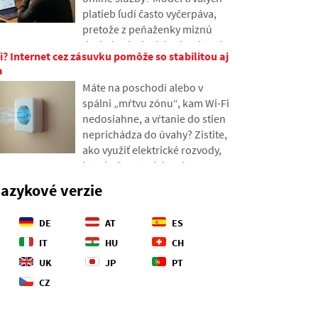
geopolitické bojisko.
platieb ľudí často vyčerpáva,
pretože z peňaženky miznú
desiatky drobných súm, ktoré
i? Internet cez zásuvku pomôže so stabilitou aj
sa postupne nazbierajú v
a
nečakane vysoké sumy. V texte
Máte na poschodí alebo v
sa oprieme o čerstvé dáta z
spálni „mŕtvu zónu“, kam Wi-Fi
roku 2026, ukážeme si
nedosiahne, a vŕtanie do stien
priepastný rozdiel medzi
neprichádza do úvahy? Zistite,
našimi odhadmi a realitou a
ako využiť elektrické rozvody,
ponúkneme štyri konkrétne
ktoré už v stenách máte, na
kroky, ako mať svoje výdavky o
prenos internetu po elektrickej
niečo viac pod kontrolou.
jazykové verzie
sieti. V článku vám ukážeme,
ako funguje moderný
DE
AT
ES
powerline adaptér, prečo si
poradí so 4K streamovaním aj
IT
HU
CH
hrami a na čo si dať pozor pri
UK
JP
PT
starších hliníkových
CZ
rozvodoch.