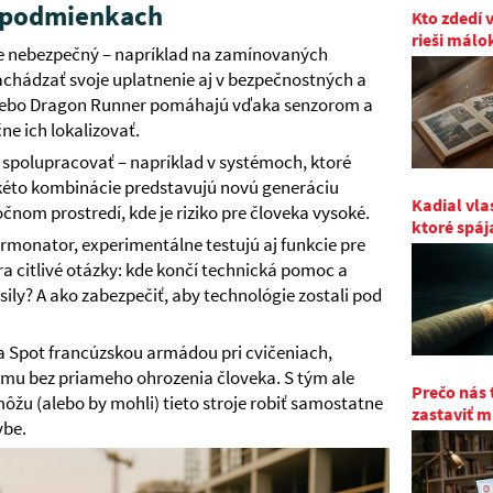
 podmienkach
Kto zdedí 
rieši málo
ne nebezpečný – napríklad na zamínovaných
achádzať svoje uplatnenie aj v bezpečnostných a
alebo Dragon Runner pomáhajú vďaka senzorom a
e ich lokalizovať.
 spolupracovať – napríklad v systémoch, ktoré
kéto kombinácie predstavujú novú generáciu
Kadial vla
nom prostredí, kde je riziko pre človeka vysoké.
ktoré spáj
rmonator, experimentálne testujú aj funkcie pre
ra citlivé otázky: kde končí technická pomoc a
ily? A ako zabezpečiť, aby technológie zostali pod
ta Spot francúzskou armádou pri cvičeniach,
umu bez priameho ohrozenia človeka. S tým ale
Prečo nás 
ôžu (alebo by mohli) tieto stroje robiť samostatne
zastaviť m
ybe.