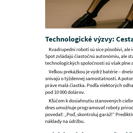
Technologické výzvy: Cest
Kvadrupední roboti sú síce pôsobiví, ale
Spot zvládajú čiastočnú autonómiu, ale st
technologických spoločností sú však plne
Veľkou prekážkou je výdrž batérie – dnešn
snívajú o týždennej samostatnosti. A potom j
práve malá čiastka. Podľa niektorých odh
pod 10 000 dolárov.
Kľúčom k dosiahnutiu stanovených cieľov 
dnes umožňuje programovať roboty priro
povedať: „Poď, skontroluj garáž!“ Prediktí
náklady na údržbu.