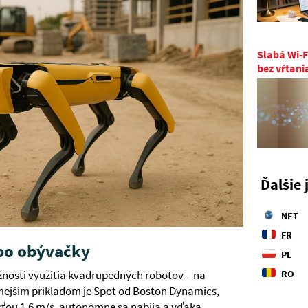
Slabá Wi-F
bez vŕtani
Ďalšie 
NET
FR
 po obývačky
PL
RO
žnosti využitia kvadrupedných robotov – na
mejším príkladom je Spot od Boston Dynamics,
sťou 1,6 m/s, autonómne sa nabíja a vďaka