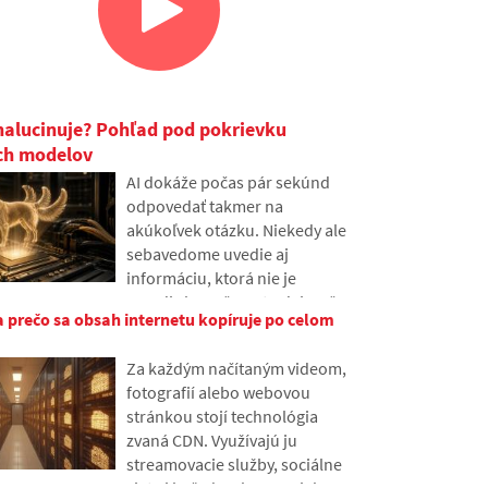
halucinuje? Pohľad pod pokrievku
ch modelov
AI dokáže počas pár sekúnd
odpovedať takmer na
akúkoľvek otázku. Niekedy ale
sebavedome uvedie aj
informáciu, ktorá nie je
pravdivá. Prečo sa to deje a čo
a prečo sa obsah internetu kopíruje po celom
sú takzvané AI halucinácie? V
článku si vysvetlíme, ako veľké
Za každým načítaným videom,
jazykové modely fungujú,
fotografií alebo webovou
prečo niekedy vytvárajú
stránkou stojí technológia
nepravdivé odpovede a ako sa
zvaná CDN. Využívajú ju
vývojári snažia tento problém
streamovacie služby, sociálne
postupne obmedziť.
siete i bežné weby, napriek