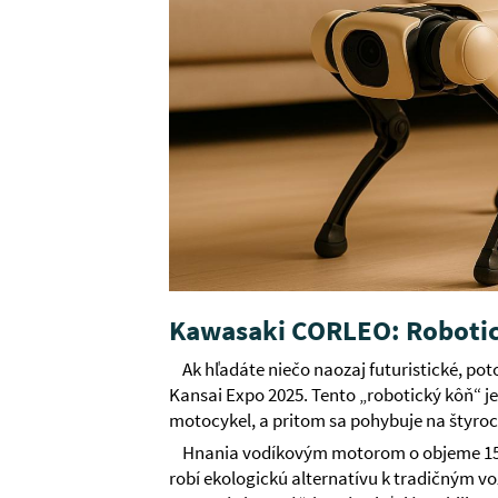
Kawasaki CORLEO: Robotic
Ak hľadáte niečo naozaj futuristické, p
Kansai Expo 2025. Tento „robotický kôň“ je
motocykel, a pritom sa pohybuje na štyroc
Hnania vodíkovým motorom o objeme 150 
robí ekologickú alternatívu k tradičným 