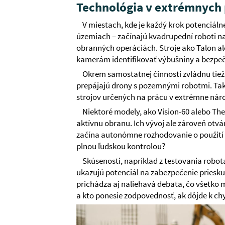
Technológia v extrémnych
V miestach, kde je každý krok potenciál
územiach – začínajú kvadrupední roboti n
obranných operáciách. Stroje ako Talon 
kamerám identifikovať výbušniny a bezpečn
Okrem samostatnej činnosti zvládnu tiež
prepájajú drony s pozemnými robotmi. Ta
strojov určených na prácu v extrémne nároč
Niektoré modely, ako Vision-60 alebo The
aktívnu obranu. Ich vývoj ale zároveň otvá
začína autonómne rozhodovanie o použití s
plnou ľudskou kontrolou?
Skúsenosti, napríklad z testovania robo
ukazujú potenciál na zabezpečenie priesk
prichádza aj naliehavá debata, čo všetko m
a kto ponesie zodpovednosť, ak dôjde k ch