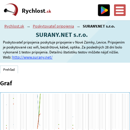
Rychlost
.sk
Rychlost.sk
→
Poskytovateľ pripojenia
→
SURANY.NET s.r.o.
SURANY.NET s.r.o.
Poskytovateľ pripojenia poskytuje pripojenie v Nové Zámky, Levice. Pripojením
je poskytované cez wifi, bezdrôtové, kábel, optika. Za posledných 28 dní bolo
vykonané 1 testov pripojenia. Detailnú štatistiku testov môžete nájsť nižšie.
Web:
http://www.surany.net/
Prehľad
Graf