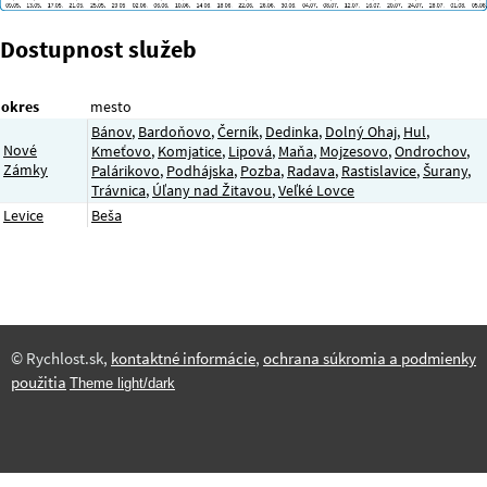
Dostupnost služeb
okres
mesto
Bánov
,
Bardoňovo
,
Černík
,
Dedinka
,
Dolný Ohaj
,
Hul
,
Nové
Kmeťovo
,
Komjatice
,
Lipová
,
Maňa
,
Mojzesovo
,
Ondrochov
,
Zámky
Palárikovo
,
Podhájska
,
Pozba
,
Radava
,
Rastislavice
,
Šurany
,
Trávnica
,
Úľany nad Žitavou
,
Veľké Lovce
Levice
Beša
© Rychlost.sk,
kontaktné informácie
,
ochrana súkromia a podmienky
použitia
Theme light/dark