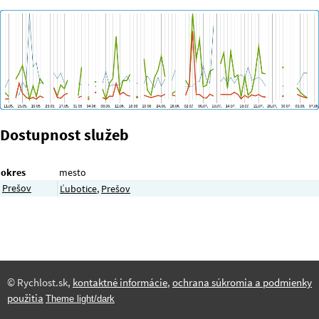
Dostupnost služeb
okres
mesto
Prešov
Ľubotice
,
Prešov
© Rychlost.sk,
kontaktné informácie
,
ochrana súkromia a podmienky
použitia
Theme light/dark