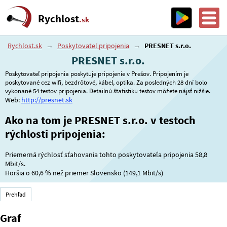
Rychlost
.sk
Rychlost.sk
→
Poskytovateľ pripojenia
→
PRESNET s.r.o.
PRESNET s.r.o.
Poskytovateľ pripojenia poskytuje pripojenie v Prešov. Pripojením je
poskytované cez wifi, bezdrôtové, kábel, optika. Za posledných 28 dní bolo
vykonané 54 testov pripojenia. Detailnú štatistiku testov môžete nájsť nižšie.
Web:
http://presnet.sk
Ako na tom je PRESNET s.r.o. v testoch
rýchlosti pripojenia:
Priemerná rýchlosť sťahovania tohto poskytovateľa pripojenia 58,8
Mbit/s.
Horšia o
60,6 %
než priemer Slovensko (149,1 Mbit/s)
Prehľad
Graf