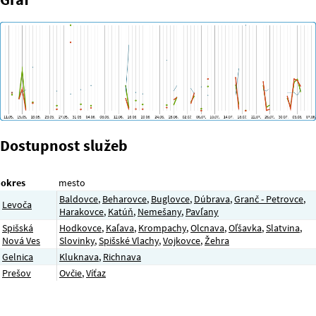
Dostupnost služeb
okres
mesto
Baldovce
,
Beharovce
,
Buglovce
,
Dúbrava
,
Granč - Petrovce
,
Levoča
Harakovce
,
Katúň
,
Nemešany
,
Pavľany
Spišská
Hodkovce
,
Kaľava
,
Krompachy
,
Olcnava
,
Oľšavka
,
Slatvina
,
Nová Ves
Slovinky
,
Spišské Vlachy
,
Vojkovce
,
Žehra
Gelnica
Kluknava
,
Richnava
Prešov
Ovčie
,
Víťaz