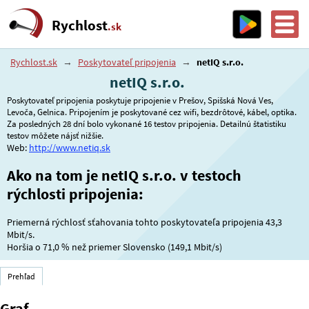
Rychlost
.sk
Rychlost.sk
→
Poskytovateľ pripojenia
→
netIQ s.r.o.
netIQ s.r.o.
Poskytovateľ pripojenia poskytuje pripojenie v Prešov, Spišská Nová Ves,
Levoča, Gelnica. Pripojením je poskytované cez wifi, bezdrôtové, kábel, optika.
Za posledných 28 dní bolo vykonané 16 testov pripojenia. Detailnú štatistiku
testov môžete nájsť nižšie.
Web:
http://www.netiq.sk
Ako na tom je netIQ s.r.o. v testoch
rýchlosti pripojenia:
Priemerná rýchlosť sťahovania tohto poskytovateľa pripojenia 43,3
Mbit/s.
Horšia o
71,0 %
než priemer Slovensko (149,1 Mbit/s)
Prehľad
Graf