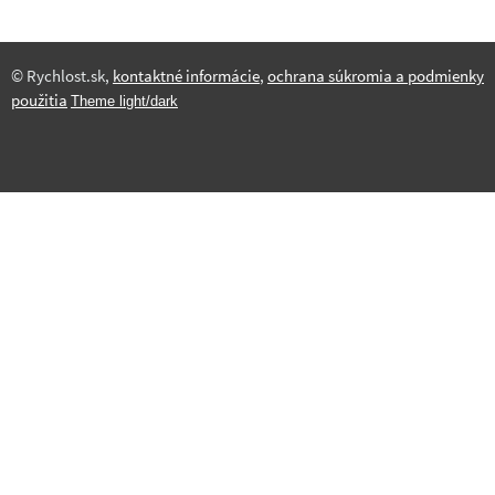
© Rychlost.sk,
kontaktné informácie
,
ochrana súkromia a podmienky
použitia
Theme light/dark