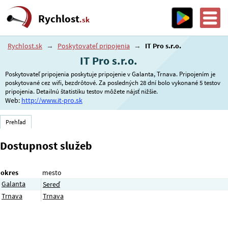
Rychlost
.sk
Rychlost.sk
→
Poskytovateľ pripojenia
→
IT Pro s.r.o.
IT Pro s.r.o.
Poskytovateľ pripojenia poskytuje pripojenie v Galanta, Trnava. Pripojením je
poskytované cez wifi, bezdrôtové. Za posledných 28 dní bolo vykonané 5 testov
pripojenia. Detailnú štatistiku testov môžete nájsť nižšie.
Web:
http://www.it-pro.sk
Prehľad
Dostupnost služeb
okres
mesto
Galanta
Sereď
Trnava
Trnava