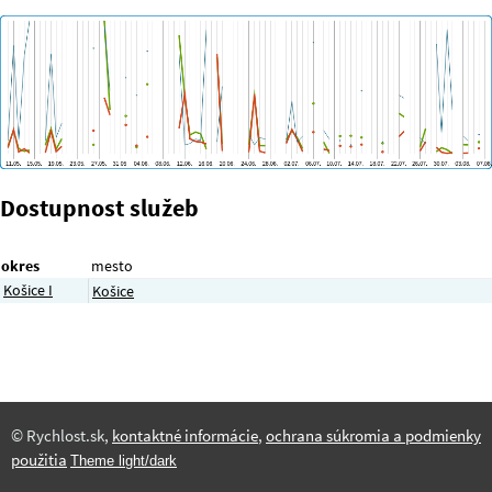
Dostupnost služeb
okres
mesto
Košice I
Košice
© Rychlost.sk,
kontaktné informácie
,
ochrana súkromia a podmienky
použitia
Theme light/dark