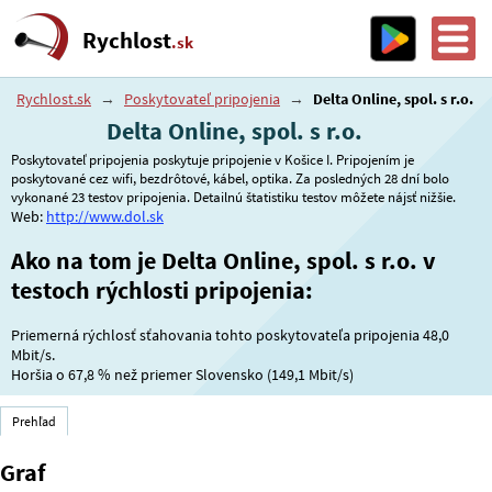
Rychlost
.sk
Rychlost.sk
→
Poskytovateľ pripojenia
→
Delta Online, spol. s r.o.
Delta Online, spol. s r.o.
Poskytovateľ pripojenia poskytuje pripojenie v Košice I. Pripojením je
poskytované cez wifi, bezdrôtové, kábel, optika. Za posledných 28 dní bolo
vykonané 23 testov pripojenia. Detailnú štatistiku testov môžete nájsť nižšie.
Web:
http://www.dol.sk
Ako na tom je Delta Online, spol. s r.o. v
testoch rýchlosti pripojenia:
Priemerná rýchlosť sťahovania tohto poskytovateľa pripojenia 48,0
Mbit/s.
Horšia o
67,8 %
než priemer Slovensko (149,1 Mbit/s)
Prehľad
Graf