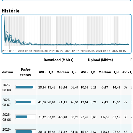
Histórie
Download (Mbits)
Upload (Mbits)
P
Počet
dátum
AVG
Q1
Median
Q3
AVG
Q1
Median
Q3
AVG
Q
testov
2026-
29
13
18
38
10
3
6
14
37
2
,64
,41
,44
,44
,08
,26
,67
,43
08-08
2026-
41
20
31
48
13
5
7
15
77
3
,00
,68
,11
,96
,54
,73
,42
,20
08-07
2026-
71
33
45
83
22
6
16
32
38
2
,12
,02
,20
,29
,76
,68
,06
,15
08-06
2026-
38
16
37
51
15
4
10
27
46
2
,33
,13
,72
,39
,67
,57
,73
,57