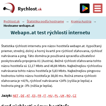
Rychlost
.sk
Rychlost.sk
→
Štatistika podľa hostname
→
Krajina Austria
→
Hostname webapn.at
Webapn.at test rýchlosti internetu
Štatistika rýchlosti internetu pre názov hostiteľa webapn.at. Vypočítaný
priemer, stredný, dolný a horný kvartil pre rýchlosť sťahovania, rýchlosť
nahrávania a ping. Táto doména je používaná spravidla užívateľovi
poskytovateľa pripojenia A1 (Austria). Bežné rýchlosti sťahovania tohto
názvu hostiteľa sú 12
,17
Mbits and 46
,66
Mbits. Najbežnejšou rýchlosťou
nahrávania tohto názvu hostiteľa je 5
,83
Mbits. Najbežnejšou pingovou
hodnotou tohto názvu hostiteľa je 38
,00
ms. Ročná zmena rýchlosti
sťahovania je +41%, rýchlosť nahrávania +24% (vyššia je lepšia) a
hodnota ping je -3% (nižšia je lepšia).
Jazyk:
NET
,
DE
,
AT
,
ES
,
FR
,
IT
,
HU
,
PL
,
UK
,
RO
,
CZ