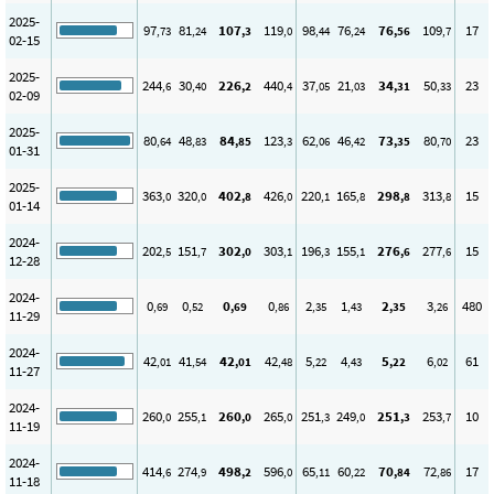
2025-
97
81
107
119
98
76
76
109
17
,73
,24
,3
,0
,44
,24
,56
,7
02-15
2025-
244
30
226
440
37
21
34
50
23
,6
,40
,2
,4
,05
,03
,31
,33
02-09
2025-
80
48
84
123
62
46
73
80
23
,64
,83
,85
,3
,06
,42
,35
,70
01-31
2025-
363
320
402
426
220
165
298
313
15
,0
,0
,8
,0
,1
,8
,8
,8
01-14
2024-
202
151
302
303
196
155
276
277
15
,5
,7
,0
,1
,3
,1
,6
,6
12-28
2024-
0
0
0
0
2
1
2
3
480
,69
,52
,69
,86
,35
,43
,35
,26
11-29
2024-
42
41
42
42
5
4
5
6
61
,01
,54
,01
,48
,22
,43
,22
,02
11-27
2024-
260
255
260
265
251
249
251
253
10
,0
,1
,0
,0
,3
,0
,3
,7
11-19
2024-
414
274
498
596
65
60
70
72
17
,6
,9
,2
,0
,11
,22
,84
,86
11-18