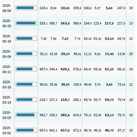
2025-
228
8
10
339
166
5
5
247
19
,4
,04
,42
,8
,8
,07
,60
,9
08-04
2025-
329
305
363
369
154
123
217
217
13
,1
,7
,0
,4
,9
,4
,0
,5
05-29
2025-
7
7
7
7
63
61
63
64
11
,65
,56
,65
,74
,10
,41
,10
,79
05-18
2025-
26
15
29
38
11
8
11
13
20
,12
,35
,15
,41
,22
,53
,40
,99
05-04
2025-
407
244
420
576
64
59
61
68
19
,4
,4
,1
,8
,47
,18
,25
,15
04-11
2025-
96
33
38
130
49
3
3
73
12
,52
,36
,91
,9
,95
,70
,85
,14
03-18
2025-
218
157
218
280
69
59
69
79
10
,7
,3
,7
,1
,75
,77
,75
,74
03-14
2025-
382
150
382
614
79
61
62
79
16
,7
,2
,4
,9
,11
,55
,15
,71
03-03
2025-
657
641
657
672
46
46
46
47
15
,0
,1
,0
,9
,75
,23
,75
,27
03-02