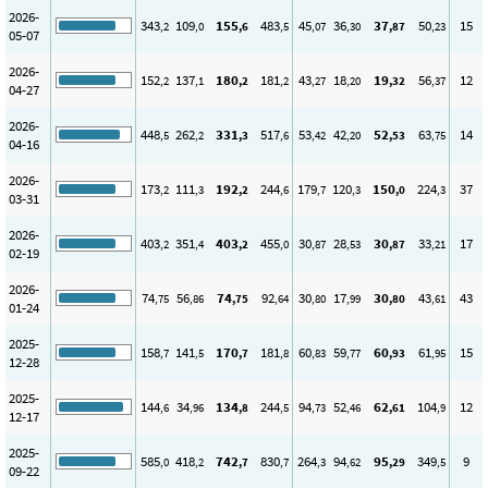
2026-
343
109
155
483
45
36
37
50
15
,2
,0
,6
,5
,07
,30
,87
,23
05-07
2026-
152
137
180
181
43
18
19
56
12
,2
,1
,2
,2
,27
,20
,32
,37
04-27
2026-
448
262
331
517
53
42
52
63
14
,5
,2
,3
,6
,42
,20
,53
,75
04-16
2026-
173
111
192
244
179
120
150
224
37
,2
,3
,2
,6
,7
,3
,0
,3
03-31
2026-
403
351
403
455
30
28
30
33
17
,2
,4
,2
,0
,87
,53
,87
,21
02-19
2026-
74
56
74
92
30
17
30
43
43
,75
,86
,75
,64
,80
,99
,80
,61
01-24
2025-
158
141
170
181
60
59
60
61
15
,7
,5
,7
,8
,83
,77
,93
,95
12-28
2025-
144
34
134
244
94
52
62
104
12
,6
,96
,8
,5
,73
,46
,61
,9
12-17
2025-
585
418
742
830
264
94
95
349
9
,0
,2
,7
,7
,3
,62
,29
,5
09-22