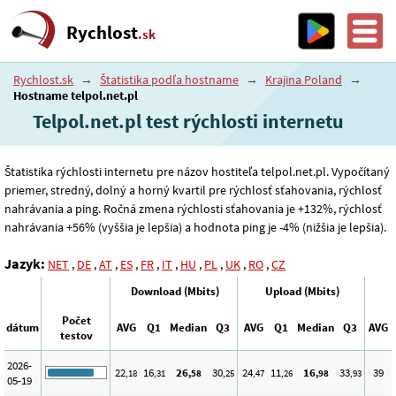
Rychlost
.sk
Rychlost.sk
→
Štatistika podľa hostname
→
Krajina Poland
→
Hostname telpol.net.pl
Telpol.net.pl test rýchlosti internetu
Štatistika rýchlosti internetu pre názov hostiteľa telpol.net.pl. Vypočítaný
priemer, stredný, dolný a horný kvartil pre rýchlosť sťahovania, rýchlosť
nahrávania a ping. Ročná zmena rýchlosti sťahovania je +132%, rýchlosť
nahrávania +56% (vyššia je lepšia) a hodnota ping je -4% (nižšia je lepšia).
Jazyk:
NET
,
DE
,
AT
,
ES
,
FR
,
IT
,
HU
,
PL
,
UK
,
RO
,
CZ
Download (Mbits)
Upload (Mbits)
Počet
dátum
AVG
Q1
Median
Q3
AVG
Q1
Median
Q3
AVG
testov
2026-
22
16
26
30
24
11
16
33
39
,18
,31
,58
,25
,47
,26
,98
,93
05-19