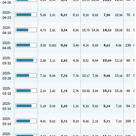
04-26
2025-
5
1
6
8
9
6
7
10
70
6
,05
,01
,97
,13
,20
,63
,90
,96
04-23
2025-
4
2
3
6
15
14
14
16
51
5
,73
,82
,54
,05
,75
,30
,53
,59
04-16
2025-
3
0
0
3
4
0
4
4
239
4
,83
,002
,56
,49
,16
,83
,62
,86
04-05
2025-
2
1
2
4
9
6
10
12
60
5
,86
,11
,83
,35
,52
,64
,09
,15
03-31
2025-
7
6
7
7
10
7
9
13
57
5
,16
,84
,76
,78
,17
,08
,98
,16
03-28
2025-
2
1
1
2
10
3
10
15
46
4
,10
,62
,74
,76
,58
,84
,72
,25
03-18
2025-
1
0
1
1
6
5
6
7
64
5
,18
,93
,05
,31
,32
,62
,14
,26
03-16
2025-
4
0
2
8
6
2
5
7
269
5
,01
,62
,72
,19
,56
,15
,71
,10
03-14
2025-