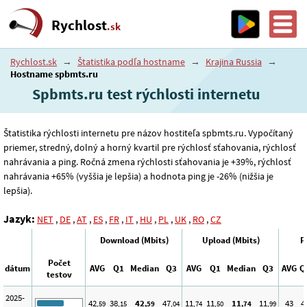
Rychlost
.sk
Rychlost.sk
→
Štatistika podľa hostname
→
Krajina Russia
→
Hostname spbmts.ru
Spbmts.ru test rýchlosti internetu
Štatistika rýchlosti internetu pre názov hostiteľa spbmts.ru. Vypočítaný
priemer, stredný, dolný a horný kvartil pre rýchlosť sťahovania, rýchlosť
nahrávania a ping. Ročná zmena rýchlosti sťahovania je +39%, rýchlosť
nahrávania +65% (vyššia je lepšia) a hodnota ping je -26% (nižšia je
lepšia).
Jazyk:
NET
,
DE
,
AT
,
ES
,
FR
,
IT
,
HU
,
PL
,
UK
,
RO
,
CZ
Download (Mbits)
Upload (Mbits)
P
Počet
dátum
AVG
Q1
Median
Q3
AVG
Q1
Median
Q3
AVG
Q
testov
2025-
42
38
42
47
11
11
11
11
43
4
,59
,15
,59
,04
,74
,50
,74
,99