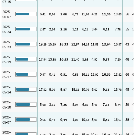
07-15
2025-
6
0
3
8
11
4
11
18
56
4
,41
,76
,08
,73
,66
,21
,39
,83
06-07
2025-
2
2
2
3
6
3
4
7
55
5
,87
,16
,18
,23
,21
,64
,21
,78
05-24
2025-
19
15
18
22
14
11
13
16
43
4
,29
,19
,75
,97
,15
,58
,04
,97
05-23
2025-
17
13
16
21
5
4
6
7
48
4
,94
,98
,95
,40
,85
,92
,67
,20
05-19
2025-
0
0
0
0
16
13
16
18
66
6
,47
,41
,51
,55
,11
,92
,55
,52
05-17
2025-
17
8
8
18
10
6
9
13
45
4
,52
,06
,87
,32
,76
,62
,63
,78
05-14
2025-
5
3
7
8
6
5
7
8
59
4
,98
,91
,26
,07
,88
,49
,67
,74
05-10
2025-
0
0
0
1
10
5
6
16
58
4
,66
,44
,44
,02
,53
,09
,52
,67
05-07
2025-
4
2
3
6
15
10
16
21
46
4
,84
,30
,91
,91
,99
,66
,21
,43