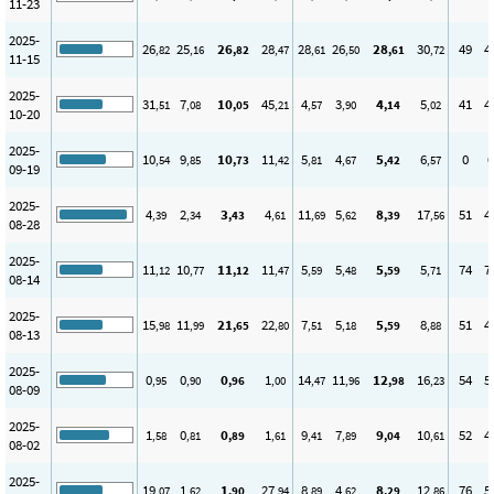
11-23
2025-
26
25
26
28
28
26
28
30
49
4
,82
,16
,82
,47
,61
,50
,61
,72
11-15
2025-
31
7
10
45
4
3
4
5
41
4
,51
,08
,05
,21
,57
,90
,14
,02
10-20
2025-
10
9
10
11
5
4
5
6
0
0
,54
,85
,73
,42
,81
,67
,42
,57
09-19
2025-
4
2
3
4
11
5
8
17
51
4
,39
,34
,43
,61
,69
,62
,39
,56
08-28
2025-
11
10
11
11
5
5
5
5
74
7
,12
,77
,12
,47
,59
,48
,59
,71
08-14
2025-
15
11
21
22
7
5
5
8
51
4
,98
,99
,65
,80
,51
,18
,59
,88
08-13
2025-
0
0
0
1
14
11
12
16
54
5
,95
,90
,96
,00
,47
,96
,98
,23
08-09
2025-
1
0
0
1
9
7
9
10
52
4
,58
,81
,89
,61
,41
,89
,04
,61
08-02
2025-
19
1
1
27
8
4
8
12
76
5
,07
,62
,90
,94
,89
,62
,29
,86