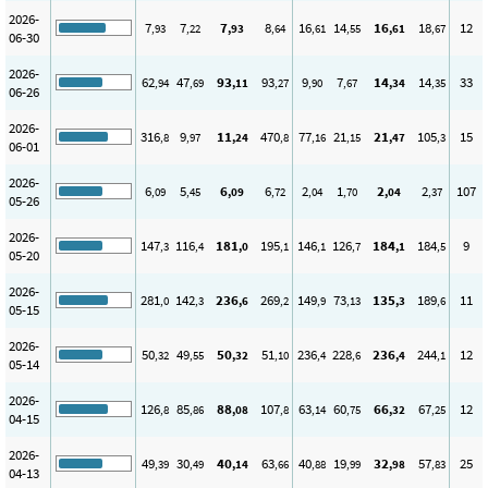
2026-
7
7
7
8
16
14
16
18
12
,93
,22
,93
,64
,61
,55
,61
,67
06-30
2026-
62
47
93
93
9
7
14
14
33
,94
,69
,11
,27
,90
,67
,34
,35
06-26
2026-
316
9
11
470
77
21
21
105
15
,8
,97
,24
,8
,16
,15
,47
,3
06-01
2026-
6
5
6
6
2
1
2
2
107
,09
,45
,09
,72
,04
,70
,04
,37
05-26
2026-
147
116
181
195
146
126
184
184
9
,3
,4
,0
,1
,1
,7
,1
,5
05-20
2026-
281
142
236
269
149
73
135
189
11
,0
,3
,6
,2
,9
,13
,3
,6
05-15
2026-
50
49
50
51
236
228
236
244
12
,32
,55
,32
,10
,4
,6
,4
,1
05-14
2026-
126
85
88
107
63
60
66
67
12
,8
,86
,08
,8
,14
,75
,32
,25
04-15
2026-
49
30
40
63
40
19
32
57
25
,39
,49
,14
,66
,88
,99
,98
,83
04-13