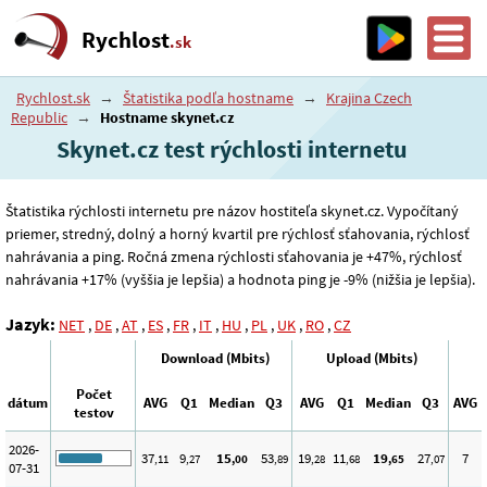
Rychlost
.sk
Rychlost.sk
→
Štatistika podľa hostname
→
Krajina Czech
Republic
→
Hostname skynet.cz
Skynet.cz test rýchlosti internetu
Štatistika rýchlosti internetu pre názov hostiteľa skynet.cz. Vypočítaný
priemer, stredný, dolný a horný kvartil pre rýchlosť sťahovania, rýchlosť
nahrávania a ping. Ročná zmena rýchlosti sťahovania je +47%, rýchlosť
nahrávania +17% (vyššia je lepšia) a hodnota ping je -9% (nižšia je lepšia).
Jazyk:
NET
,
DE
,
AT
,
ES
,
FR
,
IT
,
HU
,
PL
,
UK
,
RO
,
CZ
Download (Mbits)
Upload (Mbits)
Počet
dátum
AVG
Q1
Median
Q3
AVG
Q1
Median
Q3
AVG
testov
2026-
37
9
15
53
19
11
19
27
7
,11
,27
,00
,89
,28
,68
,65
,07
07-31