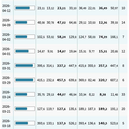
2026-
23
13
23
33
36
22
36
50
10
,11
,12
,11
,10
,49
,01
,49
,97
04-12
2026-
48
30
47
64
29
10
12
39
14
,08
,78
,02
,85
,12
,53
,36
,33
04-09
2026-
102
53
58
129
124
58
74
166
7
,5
,02
,24
,8
,7
,03
,39
,1
04-02
2026-
14
9
14
19
15
9
15
20
12
,87
,91
,87
,84
,31
,77
,31
,85
04-01
2026-
395
314
337
447
415
355
357
447
8
,6
,1
,2
,9
,8
,0
,3
,4
03-31
2026-
415
232
457
639
369
82
320
607
6
,1
,8
,5
,8
,0
,48
,7
,2
03-29
2026-
35
29
44
46
10
8
8
11
33
,75
,13
,07
,54
,34
,22
,38
,48
03-24
2026-
127
119
127
135
189
187
189
191
20
,6
,7
,6
,5
,2
,3
,2
,2
03-21
2026-
393
133
137
526
393
136
140
523
5
,6
,1
,9
,2
,4
,6
,5
,8
03-18