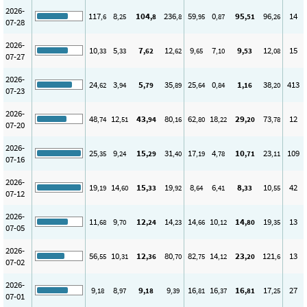
2026-
117
8
104
236
59
0
95
96
14
,6
,25
,8
,8
,95
,87
,51
,26
07-28
2026-
10
5
7
12
9
7
9
12
15
,33
,33
,62
,62
,65
,10
,53
,08
07-27
2026-
24
3
5
35
25
0
1
38
413
,62
,94
,79
,89
,64
,84
,16
,20
07-23
2026-
48
12
43
80
62
18
29
73
12
,74
,51
,94
,16
,80
,22
,20
,78
07-20
2026-
25
9
15
31
17
4
10
23
109
,35
,24
,29
,40
,19
,78
,71
,11
07-16
2026-
19
14
15
19
8
6
8
10
42
,19
,60
,33
,92
,64
,41
,33
,55
07-12
2026-
11
9
12
14
14
10
14
19
13
,68
,70
,24
,23
,66
,12
,80
,35
07-05
2026-
56
10
12
80
82
14
23
121
13
,55
,31
,36
,70
,75
,12
,20
,6
07-02
2026-
9
8
9
9
16
16
16
17
27
,18
,97
,18
,39
,81
,37
,81
,25
07-01