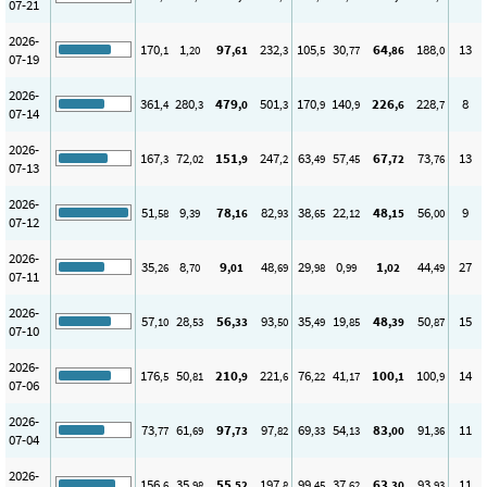
07-21
2026-
170
1
97
232
105
30
64
188
13
,1
,20
,61
,3
,5
,77
,86
,0
07-19
2026-
361
280
479
501
170
140
226
228
8
,4
,3
,0
,3
,9
,9
,6
,7
07-14
2026-
167
72
151
247
63
57
67
73
13
,3
,02
,9
,2
,49
,45
,72
,76
07-13
2026-
51
9
78
82
38
22
48
56
9
,58
,39
,16
,93
,65
,12
,15
,00
07-12
2026-
35
8
9
48
29
0
1
44
27
,26
,70
,01
,69
,98
,99
,02
,49
07-11
2026-
57
28
56
93
35
19
48
50
15
,10
,53
,33
,50
,49
,85
,39
,87
07-10
2026-
176
50
210
221
76
41
100
100
14
,5
,81
,9
,6
,22
,17
,1
,9
07-06
2026-
73
61
97
97
69
54
83
91
11
,77
,69
,73
,82
,33
,13
,00
,36
07-04
2026-
156
35
55
197
99
37
63
93
11
,6
,98
,52
,8
,45
,62
,30
,93