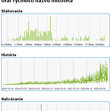
Graf rýchlosti názvu hostiteľa
Sťahovanie
Histórie
Nahrávanie