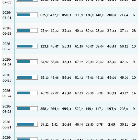
07-03
2026-
625
472
850
890
176
148
200
217
6
,2
,2
,3
,9
,8
,2
,8
,4
07-01
2026-
27
12
22
40
32
23
24
37
28
,94
,22
,28
,83
,65
,88
,43
,31
06-29
2026-
123
45
55
61
46
39
46
50
10
,8
,67
,79
,59
,07
,04
,49
,82
06-28
2026-
54
33
38
67
29
20
38
42
9
,92
,84
,17
,62
,39
,67
,26
,55
06-26
2026-
65
49
59
91
47
46
49
49
10
,10
,95
,36
,42
,93
,23
,06
,06
06-25
2026-
48
27
43
67
29
5
10
43
14
,73
,07
,20
,63
,59
,98
,92
,87
06-24
2026-
358
264
499
522
149
117
197
205
9
,2
,9
,4
,2
,1
,7
,9
,0
06-23
2026-
37
1
10
46
29
0
2
30
29
,22
,42
,64
,44
,50
,75
,05
,81
06-21
2026-
18
17
18
19
28
18
20
34
28