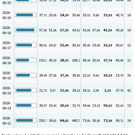
,00
,12
,51
,14
,77
,86
,32
,45
06-20
2026-
37
20
24
55
33
5
15
48
16
,71
,05
,59
,66
,02
,68
,95
,73
06-19
2026-
57
51
57
64
41
37
41
45
14
,95
,58
,95
,31
,56
,84
,56
,28
06-18
2026-
96
24
55
85
39
23
33
50
12
,91
,87
,40
,54
,45
,48
,29
,87
06-17
2026-
210
36
38
298
48
25
37
65
11
,1
,33
,53
,1
,34
,93
,74
,45
06-16
2026-
38
37
37
39
10
6
10
13
16
,49
,08
,36
,35
,19
,64
,29
,79
06-15
2026-
21
3
11
39
18
2
2
37
42
,72
,57
,96
,23
,31
,05
,29
,76
06-14
2026-
30
10
20
31
34
13
50
52
13
,97
,43
,64
,79
,66
,13
,10
,24
06-13
2026-
235
39
84
460
73
30
73
90
24
,7
,82
,81
,7
,80
,38
,58
,71
06-12