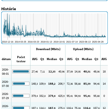
Histórie
Download (Mbits)
Upload (Mbits)
Počet
dátum
AVG
Q1
Median
Q3
AVG
Q1
Median
Q3
AVG
testov
2026-
27
7
12
40
37
14
40
48
18
,46
,11
,35
,96
,09
,05
,51
,06
08-01
2026-
148
109
188
206
72
56
85
94
14
,3
,9
,2
,7
,36
,88
,59
,45
07-30
2026-
379
332
379
425
95
94
95
95
0
,4
,8
,4
,9
,41
,93
,41
,88
07-29
2026-
197
114
187
275
116
75
116
157
12
,1
,2
,9
,3
,6
,24
,0
,6