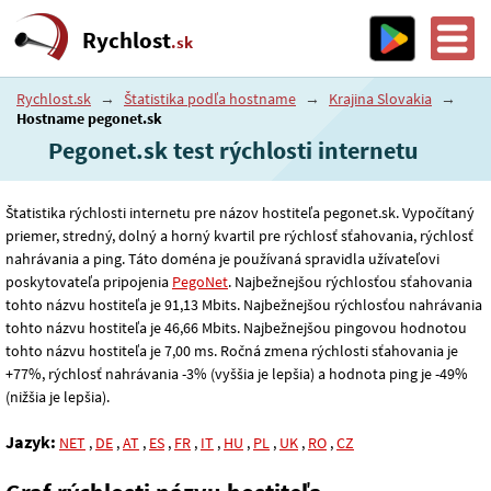
Rychlost
.sk
Rychlost.sk
→
Štatistika podľa hostname
→
Krajina Slovakia
→
Hostname pegonet.sk
Pegonet.sk test rýchlosti internetu
Štatistika rýchlosti internetu pre názov hostiteľa pegonet.sk. Vypočítaný
priemer, stredný, dolný a horný kvartil pre rýchlosť sťahovania, rýchlosť
nahrávania a ping. Táto doména je používaná spravidla užívateľovi
poskytovateľa pripojenia
PegoNet
. Najbežnejšou rýchlosťou sťahovania
tohto názvu hostiteľa je 91
,13
Mbits. Najbežnejšou rýchlosťou nahrávania
tohto názvu hostiteľa je 46
,66
Mbits. Najbežnejšou pingovou hodnotou
tohto názvu hostiteľa je 7
,00
ms. Ročná zmena rýchlosti sťahovania je
+77%, rýchlosť nahrávania -3% (vyššia je lepšia) a hodnota ping je -49%
(nižšia je lepšia).
Jazyk:
NET
,
DE
,
AT
,
ES
,
FR
,
IT
,
HU
,
PL
,
UK
,
RO
,
CZ