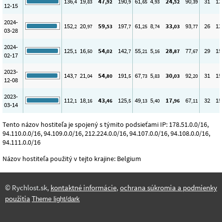
136
19
47
190
61
4
24
90
31
12
,4
,83
,92
,9
,65
,93
,52
,39
12-15
2024-
152
20
59
197
61
8
33
93
26
12
,2
,97
,53
,7
,25
,74
,03
,77
03-28
2024-
125
16
54
142
55
5
28
77
29
15
,1
,50
,02
,7
,21
,16
,87
,67
02-17
2023-
143
21
54
191
67
5
30
92
31
15
,7
,04
,80
,5
,73
,83
,03
,20
12-08
2023-
112
18
43
125
49
5
17
67
32
15
,1
,16
,46
,5
,13
,40
,96
,11
03-14
Tento názov hostiteľa je spojený s týmito podsieťami IP: 178.51.0.0/16,
94.110.0.0/16, 94.109.0.0/16, 212.224.0.0/16, 94.107.0.0/16, 94.108.0.0/16,
94.111.0.0/16
Názov hostiteľa použitý v tejto krajine: Belgium
© Rychlost.sk,
kontaktné informácie
,
ochrana súkromia a podmienky
použitia
Theme light/dark