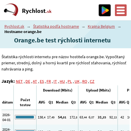
Rychlost
.sk
Rychlost.sk
→
Štatistika podľa hostname
→
Krajina Belgium
→
Hostname orange.be
Orange.be test rýchlosti internetu
Štatistika rýchlosti internetu pre názov hostiteľa orange.be. Vypočítaný
priemer, stredný, dolný a horný kvartil pre rýchlosť sťahovania, rýchlosť
nahrávania a ping.
Jazyk:
NET
,
DE
,
AT
,
ES
,
FR
,
IT
,
HU
,
PL
,
UK
,
RO
,
CZ
Download (Mbits)
Upload (Mbits)
Pi
Počet
dátum
AVG
Q1
Median
Q3
AVG
Q1
Median
Q3
AVG
Q
testov
2026-
138
17
54
172
63
6
31
92
42
16
,4
,49
,01
,8
,44
,07
,35
,13
04-01
2024-