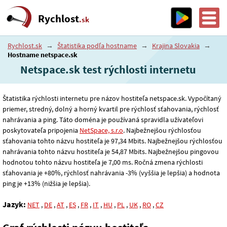
Rychlost
.sk
Rychlost.sk
→
Štatistika podľa hostname
→
Krajina Slovakia
→
Hostname netspace.sk
Netspace.sk test rýchlosti internetu
Štatistika rýchlosti internetu pre názov hostiteľa netspace.sk. Vypočítaný
priemer, stredný, dolný a horný kvartil pre rýchlosť sťahovania, rýchlosť
nahrávania a ping. Táto doména je používaná spravidla užívateľovi
poskytovateľa pripojenia
NetSpace, s.r.o
. Najbežnejšou rýchlosťou
sťahovania tohto názvu hostiteľa je 97
,34
Mbits. Najbežnejšou rýchlosťou
nahrávania tohto názvu hostiteľa je 54
,87
Mbits. Najbežnejšou pingovou
hodnotou tohto názvu hostiteľa je 7
,00
ms. Ročná zmena rýchlosti
sťahovania je +80%, rýchlosť nahrávania -3% (vyššia je lepšia) a hodnota
ping je +13% (nižšia je lepšia).
Jazyk:
NET
,
DE
,
AT
,
ES
,
FR
,
IT
,
HU
,
PL
,
UK
,
RO
,
CZ