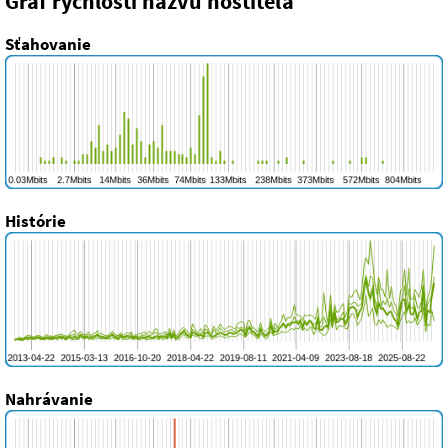
Graf rýchlosti názvu hostiteľa
Sťahovanie
Histórie
Nahrávanie