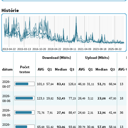
Histórie
Download (Mbits)
Upload (Mbits)
P
Počet
dátum
AVG
Q1
Median
Q3
AVG
Q1
Median
Q3
AVG
Q
testov
2026-
101
57
83
126
46
31
51
66
13
1
,0
,64
,42
,8
,33
,11
,71
,94
08-07
2026-
123
19
52
77
26
3
23
47
18
1
,3
,82
,45
,23
,49
,12
,08
,00
08-06
2026-
71
7
27
88
24
2
12
41
36
1
,76
,91
,46
,47
,60
,31
,96
,44
08-05
2026-
65
51
93
93
39
30
57
58
13
,69
,42
,06
,65
,79
,46
,89
,16