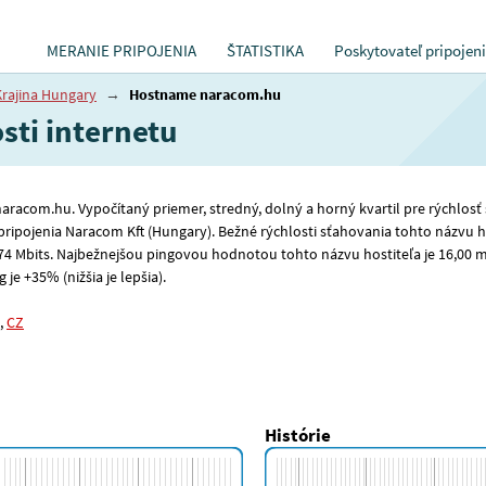
MERANIE PRIPOJENIA
ŠTATISTIKA
Poskytovateľ pripojen
Krajina Hungary
→
Hostname naracom.hu
sti internetu
a naracom.hu. Vypočítaný priemer, stredný, dolný a horný kvartil pre rýchlos
pripojenia Naracom Kft (Hungary). Bežné rýchlosti sťahovania tohto názvu ho
74
Mbits. Najbežnejšou pingovou hodnotou tohto názvu hostiteľa je 16
,00
ms
je +35% (nižšia je lepšia).
,
CZ
Histórie