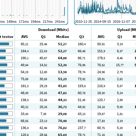
Download (Mbits)
Upload (Mb
t testov
AVG
Q1
Median
Q3
AVG
Q1
M
85
25
51
160
50
3
,21
,46
,27
,4
,91
,19
184
22
52
66
151
8
,4
,53
,27
,48
,9
,37
190
40
64
86
178
4
,1
,87
,88
,71
,5
,46
49
14
52
76
76
15
,64
,52
,30
,96
,52
,77
54
12
13
78
24
2
,23
,80
,58
,74
,98
,79
75
30
51
73
18
2
,69
,55
,25
,92
,91
,82
181
29
41
193
216
5
,3
,29
,85
,8
,9
,57
48
26
47
60
18
5
,09
,65
,82
,78
,30
,24
138
32
44
51
120
2
,0
,86
,32
,45
,7
,89
40
26
36
44
14
9
,22
,26
,72
,92
,18
,90
33
7
29
43
19
1
,43
,39
,08
,13
,67
,81
68
23
70
83
17
3
,55
,13
,48
,99
,83
,19
136
42
76
237
60
5
,4
,46
,82
,7
,75
,20
120
28
65
78
71
3
,8
,56
,69
,71
,15
,45