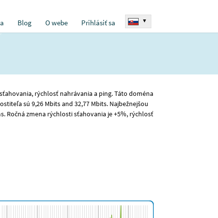
▾
ia
Blog
O webe
Prihlásiť sa
ť sťahovania, rýchlosť nahrávania a ping. Táto doména
stiteľa sú 9
,26
Mbits and 32
,77
Mbits. Najbežnejšou
. Ročná zmena rýchlosti sťahovania je +5%, rýchlosť