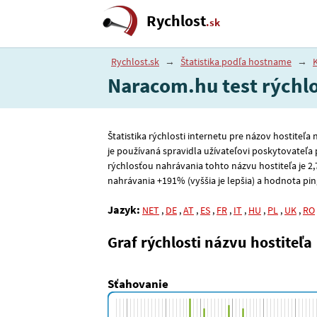
Rychlost
.sk
Rychlost.sk
→
Štatistika podľa hostname
→
Naracom.hu test rýchlo
Štatistika rýchlosti internetu pre názov hostiteľ
je používaná spravidla užívateľovi poskytovateľa 
rýchlosťou nahrávania tohto názvu hostiteľa je 2
,
nahrávania +191% (vyššia je lepšia) a hodnota ping 
Jazyk:
NET
,
DE
,
AT
,
ES
,
FR
,
IT
,
HU
,
PL
,
UK
,
RO
Graf rýchlosti názvu hostiteľa
Sťahovanie