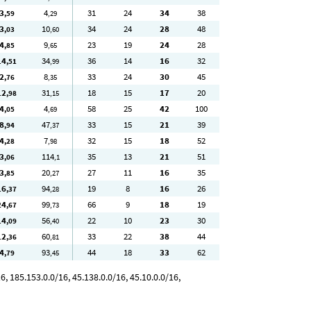
3
4
31
24
34
38
,59
,29
3
10
34
24
28
48
,03
,60
4
9
23
19
24
28
,85
,65
14
34
36
14
16
32
,51
,99
2
8
33
24
30
45
,76
,35
12
31
18
15
17
20
,98
,15
4
4
58
25
42
100
,05
,69
8
47
33
15
21
39
,94
,37
4
7
32
15
18
52
,28
,98
3
114
35
13
21
51
,06
,1
3
20
27
11
16
35
,85
,27
16
94
19
8
16
26
,37
,28
24
99
66
9
18
19
,67
,73
14
56
22
10
23
30
,09
,40
12
60
33
22
38
44
,36
,81
4
93
44
18
33
62
,79
,45
, 185.153.0.0/16, 45.138.0.0/16, 45.10.0.0/16,