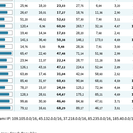
25
18
23
27
6
3
,96
,20
,33
,75
,84
,20
26
16
17
18
11
2
,67
,01
,27
,76
,36
,90
51
46
52
57
7
3
,20
,52
,62
,30
,90
,11
120
6
60
263
32
4
,4
,96
,90
,7
,16
,67
19
14
17
28
7
2
,40
,34
,03
,20
,68
,41
141
36
50
146
173
4
,5
,40
,38
,2
,0
,69
14
5
9
28
7
3
,76
,93
,48
,26
,91
,00
65
22
47
71
51
2
,47
,40
,48
,14
,98
,99
23
11
22
28
11
3
,94
,37
,14
,77
,28
,08
126
43
47
224
52
2
,1
,15
,12
,6
,64
,89
63
17
31
42
58
2
,89
,45
,04
,04
,60
,52
85
31
60
90
68
4
,40
,97
,43
,84
,81
,59
78
15
24
125
72
4
,27
,37
,59
,2
,34
,84
128
28
64
175
85
4
,3
,51
,87
,2
,21
,69
99
30
46
84
47
3
,85
,30
,40
,38
,51
,71
79
16
68
89
46
3
,12
,61
,29
,17
,17
,51
 IP: 109.105.0.0/16, 45.132.0.0/16, 37.218.0.0/16, 85.235.0.0/16, 185.40.0.0/16