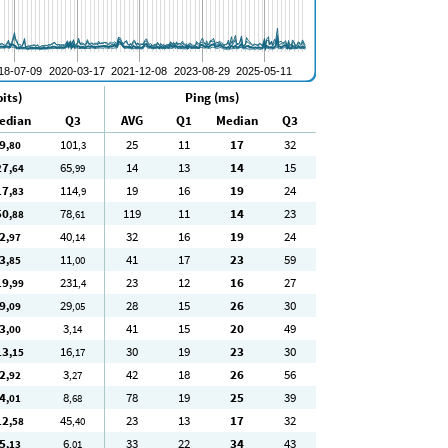
its)
Ping (ms)
edian
Q3
AVG
Q1
Median
Q3
9
101
25
11
17
32
,80
,3
27
65
14
13
14
15
,64
,99
17
114
19
16
19
24
,83
,9
50
78
119
11
14
23
,88
,61
2
40
32
16
19
24
,97
,14
3
11
41
17
23
59
,85
,00
19
231
23
12
16
27
,99
,4
9
29
28
15
26
30
,09
,05
3
3
41
15
20
49
,00
,14
13
16
30
19
23
30
,15
,17
2
3
42
18
26
56
,92
,27
4
8
78
19
25
39
,01
,68
12
45
23
13
17
32
,58
,40
5
6
33
22
34
43
,13
,01