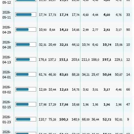
05-12
2026-
17
17
17
17
4
4
4
4
33
,74
,73
,74
,74
,60
,44
,60
,76
05-11
2026-
10
8
14
14
2
2
2
3
90
,93
,64
,22
,85
,99
,77
,92
,17
04-29
2026-
32
20
32
44
10
6
10
15
10
,31
,49
,31
,12
,74
,42
,74
,06
04-28
2026-
176
137
151
203
211
186
197
229
12
,8
,2
,1
,6
,0
,0
,1
,1
04-13
2026-
61
46
83
88
34
25
50
50
14
,76
,30
,85
,28
,21
,47
,04
,87
04-01
2026-
12
10
12
14
3
3
3
4
66
,59
,44
,63
,75
,92
,01
,17
,46
03-02
2026-
17
17
17
18
1
1
1
1
47
,98
,29
,98
,68
,96
,95
,96
,96
02-15
2026-
110
75
100
140
68
36
52
92
9
,7
,28
,3
,9
,59
,44
,72
,81
01-23
2026-