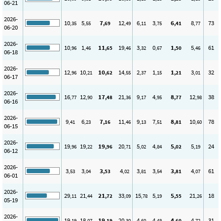
06-21
2026-
10
5
7
12
6
3
6
8
73
,35
,55
,69
,49
,11
,75
,41
,77
06-20
2026-
10
1
11
19
3
0
1
5
61
,96
,46
,65
,46
,32
,67
,50
,46
06-18
2026-
12
10
10
14
2
1
1
3
32
,96
,21
,62
,55
,37
,15
,21
,01
06-17
2026-
16
12
17
21
9
4
8
12
38
,77
,90
,48
,36
,17
,95
,77
,98
06-16
2026-
9
6
7
11
9
7
8
10
78
,41
,23
,16
,46
,13
,51
,81
,60
06-15
2026-
19
19
19
20
5
4
5
5
24
,96
,22
,96
,71
,02
,84
,02
,19
06-12
2026-
3
3
3
4
3
3
3
4
61
,53
,04
,53
,02
,81
,54
,81
,07
06-01
2026-
29
21
21
33
15
5
5
21
18
,11
,44
,72
,09
,78
,19
,55
,26
05-19
2026-
19
18
19
20
4
4
4
4
31
,19
,07
,19
,30
,60
,48
,60
,72