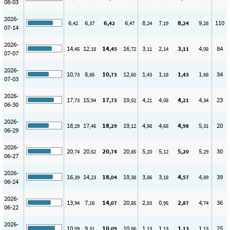
08-03
2026-
6
6
6
6
8
7
8
9
110
,42
,37
,42
,47
,24
,19
,24
,28
07-14
2026-
14
12
14
16
3
2
3
4
84
,45
,18
,45
,72
,11
,14
,11
,08
07-07
2026-
10
8
10
12
1
1
1
1
34
,73
,85
,73
,60
,43
,18
,43
,68
07-03
2026-
17
15
17
19
4
4
4
4
23
,73
,94
,73
,52
,21
,08
,21
,34
06-30
2026-
18
17
18
19
4
4
4
5
20
,29
,45
,29
,12
,98
,65
,98
,31
06-29
2026-
20
20
20
20
5
5
5
5
30
,74
,62
,74
,85
,20
,12
,20
,29
06-27
2026-
16
14
18
19
3
3
4
4
39
,39
,23
,04
,38
,86
,18
,57
,89
06-24
2026-
13
7
14
20
2
0
2
4
36
,94
,16
,07
,85
,83
,95
,87
,74
06-22
2026-
10
9
10
10
1
1
1
1
25
,09
,31
,09
,86
,13
,13
,13
,13