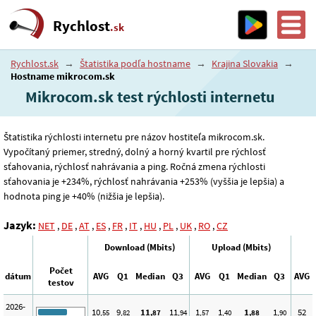
Rychlost
.sk
Rychlost.sk
→
Štatistika podľa hostname
→
Krajina Slovakia
→
Hostname mikrocom.sk
Mikrocom.sk test rýchlosti internetu
Štatistika rýchlosti internetu pre názov hostiteľa mikrocom.sk.
Vypočítaný priemer, stredný, dolný a horný kvartil pre rýchlosť
sťahovania, rýchlosť nahrávania a ping. Ročná zmena rýchlosti
sťahovania je +234%, rýchlosť nahrávania +253% (vyššia je lepšia) a
hodnota ping je +40% (nižšia je lepšia).
Jazyk:
NET
,
DE
,
AT
,
ES
,
FR
,
IT
,
HU
,
PL
,
UK
,
RO
,
CZ
Download (Mbits)
Upload (Mbits)
Počet
dátum
AVG
Q1
Median
Q3
AVG
Q1
Median
Q3
AVG
testov
2026-
10
9
11
11
1
1
1
1
52
,55
,82
,87
,94
,57
,40
,88
,90