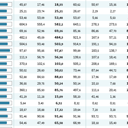
45
17
18
60
50
15
,87
,46
,55
,62
,97
,35
25
23
25
26
2
2
,21
,74
,21
,67
,29
,27
53
53
53
53
5
5
,48
,09
,48
,87
,66
,53
604
555
582
643
278
273
,9
,4
,1
,1
,3
,5
69
52
69
85
86
47
,16
,96
,16
,36
,85
,70
482
45
484
921
167
57
,5
,09
,5
,9
,9
,21
504
93
503
914
191
94
,5
,48
,9
,9
,1
,23
97
95
97
99
183
138
,87
,85
,87
,89
,5
,7
111
56
56
139
107
18
,9
,79
,98
,6
,8
,41
370
102
103
505
208
169
,8
,6
,0
,2
,8
,1
50
26
50
73
87
44
,02
,60
,02
,44
,64
,72
92
84
88
99
17
17
,88
,53
,83
,20
,96
,69
36
29
50
50
10
7
,55
,75
,14
,14
,10
,68
360
85
85
497
111
20
,1
,50
,76
,6
,6
,41
41
11
15
58
41
1
,29
,28
,09
,20
,46
,36
5
3
6
8
0
0
,64
,40
,52
,32
,62
,51
18
16
17
19
7
3
,57
,88
,32
,64
,20
,28
91
90
91
91
93
93
,46
,95
,46
,96
,72
,71
54
47
65
66
18
15
,45
,49
,58
,99
,18
,40