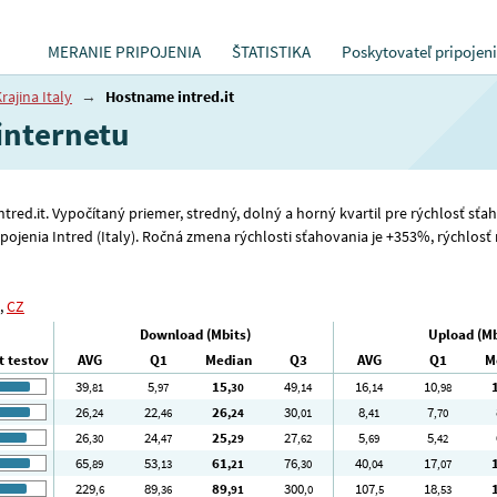
MERANIE PRIPOJENIA
ŠTATISTIKA
Poskytovateľ pripojen
rajina Italy
→
Hostname intred.it
 internetu
 intred.it. Vypočítaný priemer, stredný, dolný a horný kvartil pre rýchlosť s
pojenia Intred (Italy). Ročná zmena rýchlosti sťahovania je +353%, rýchlosť 
,
CZ
Download (Mbits)
Upload (Mb
t testov
AVG
Q1
Median
Q3
AVG
Q1
M
39
5
15
49
16
10
,81
,97
,30
,14
,14
,98
26
22
26
30
8
7
,24
,46
,24
,01
,41
,70
26
24
25
27
5
5
,30
,47
,29
,62
,69
,42
65
53
61
76
40
17
,89
,13
,21
,30
,04
,07
229
89
89
300
107
18
,6
,36
,91
,0
,5
,53