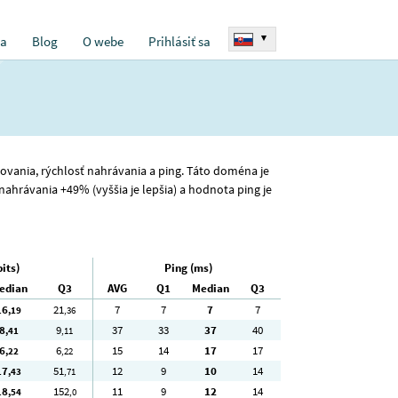
▾
ia
Blog
O webe
Prihlásiť sa
ťahovania, rýchlosť nahrávania a ping. Táto doména je
nahrávania +49% (vyššia je lepšia) a hodnota ping je
its)
Ping (ms)
edian
Q3
AVG
Q1
Median
Q3
16
21
7
7
7
7
,19
,36
8
9
37
33
37
40
,41
,11
6
6
15
14
17
17
,22
,22
17
51
12
9
10
14
,43
,71
18
152
11
9
12
14
,54
,0