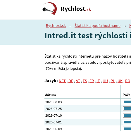
Rychlost
.sk
Rychlost.sk
→
Štatistika podľa hostname
→
K
Intred.it test rýchlosti
Štatistika rýchlosti internetu pre názov hostiteľa
používaná spravidla užívateľovi poskytovateľa pri
-70% (nižšia je lepšia).
Jazyk:
NET
,
DE
,
AT
,
ES
,
FR
,
IT
,
HU
,
PL
,
UK
,
RO
dátum
Poče
2026-08-03
2026-07-25
2026-07-10
2026-07-01
2026-06-09