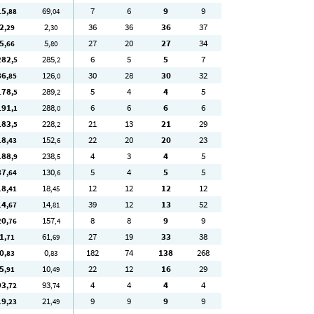
15
69
7
6
9
9
,88
,04
2
2
36
36
36
37
,29
,30
5
5
27
20
27
34
,66
,80
282
285
6
5
5
7
,5
,2
86
126
30
28
30
32
,85
,0
178
289
5
4
4
5
,5
,2
191
288
6
6
6
6
,1
,0
183
228
21
13
21
29
,5
,2
18
152
22
20
20
23
,43
,6
188
238
4
3
4
5
,9
,5
87
130
5
4
5
5
,64
,6
18
18
12
12
12
12
,41
,45
14
14
39
12
13
52
,67
,81
20
157
8
8
9
9
,76
,4
1
61
27
19
33
38
,71
,69
0
0
182
74
138
268
,83
,83
5
10
22
12
16
29
,91
,49
93
93
4
4
4
4
,72
,74
19
21
9
9
9
9
,23
,49