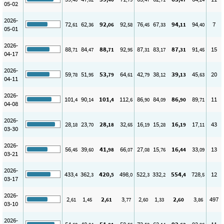
05-02
2026-
72
62
92
92
76
67
94
94
7
,61
,36
,06
,58
,45
,33
,11
,40
05-01
2026-
88
84
88
92
87
83
87
91
15
,71
,47
,71
,95
,31
,17
,31
,45
04-17
2026-
59
51
53
64
42
38
39
45
20
,78
,95
,79
,61
,79
,12
,13
,63
04-11
2026-
101
90
101
112
86
84
86
89
11
,4
,14
,4
,6
,90
,09
,90
,71
04-08
2026-
28
23
28
32
16
15
16
17
43
,18
,70
,18
,65
,19
,28
,19
,11
03-30
2026-
56
39
41
66
27
15
16
33
13
,45
,60
,98
,07
,08
,76
,44
,09
03-21
2026-
433
362
420
498
522
332
554
728
12
,4
,3
,5
,0
,3
,2
,4
,5
03-17
2026-
2
1
2
3
2
1
2
3
497
,61
,45
,61
,77
,60
,33
,60
,86
03-10
2026-