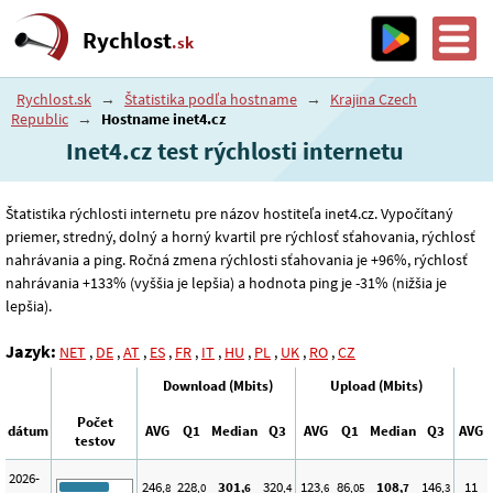
Rychlost
.sk
Rychlost.sk
→
Štatistika podľa hostname
→
Krajina Czech
Republic
→
Hostname inet4.cz
Inet4.cz test rýchlosti internetu
Štatistika rýchlosti internetu pre názov hostiteľa inet4.cz. Vypočítaný
priemer, stredný, dolný a horný kvartil pre rýchlosť sťahovania, rýchlosť
nahrávania a ping. Ročná zmena rýchlosti sťahovania je +96%, rýchlosť
nahrávania +133% (vyššia je lepšia) a hodnota ping je -31% (nižšia je
lepšia).
Jazyk:
NET
,
DE
,
AT
,
ES
,
FR
,
IT
,
HU
,
PL
,
UK
,
RO
,
CZ
Download (Mbits)
Upload (Mbits)
Počet
dátum
AVG
Q1
Median
Q3
AVG
Q1
Median
Q3
AVG
testov
2026-
246
228
301
320
123
86
108
146
11
,8
,0
,6
,4
,6
,05
,7
,3