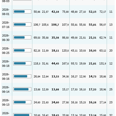
08-03
2026-
50
21
42
75
48
27
52
72
11
,86
,57
,18
,80
,80
,10
,15
,17
08-01
2026-
106
105
106
107
55
55
55
56
13
,7
,6
,7
,9
,81
,55
,81
,07
07-16
2026-
69
35
35
86
49
21
21
62
11
,53
,58
,58
,50
,00
,51
,51
,74
06-30
2026-
82
11
18
120
43
10
16
63
20
,25
,59
,11
,8
,11
,03
,95
,12
06-25
2026-
118
31
44
167
93
19
21
131
12
,3
,91
,45
,8
,72
,59
,81
,9
06-18
2026-
26
12
13
34
16
12
14
18
23
,84
,64
,53
,38
,27
,90
,73
,86
06-16
2026-
13
12
13
15
17
16
17
18
25
,88
,59
,88
,17
,53
,10
,53
,96
06-14
2026-
24
21
24
27
16
15
16
17
23
,60
,63
,60
,58
,18
,23
,18
,14
06-13
2026-
18
16
18
20
13
10
13
15
32
,65
,42
,65
,88
,14
,60
,14
,68