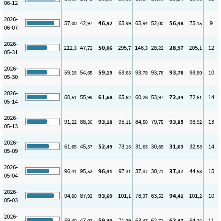
06-12
2026-
57
42
46
65
65
52
56
75
9
,00
,97
,92
,99
,94
,00
,48
,15
06-07
2026-
212
47
50
295
146
28
28
205
12
,3
,72
,06
,7
,3
,82
,97
,1
05-31
2026-
59
54
59
63
93
93
93
93
10
,15
,65
,15
,65
,78
,76
,78
,80
05-30
2026-
60
55
61
65
60
53
72
72
14
,51
,99
,68
,62
,28
,97
,34
,61
05-14
2026-
91
88
93
95
84
79
93
93
13
,22
,30
,18
,11
,50
,75
,85
,92
05-13
2026-
61
45
52
73
31
30
31
32
14
,65
,57
,49
,15
,63
,69
,63
,58
05-09
2026-
96
95
96
97
37
30
37
44
15
,41
,52
,41
,31
,37
,21
,37
,53
05-04
2026-
94
87
93
101
78
63
94
101
10
,80
,92
,69
,1
,37
,52
,41
,2
05-03
2026-
59
47
59
71
63
62
63
64
11
,40
,02
,40
,79
,47
,71
,47
,24