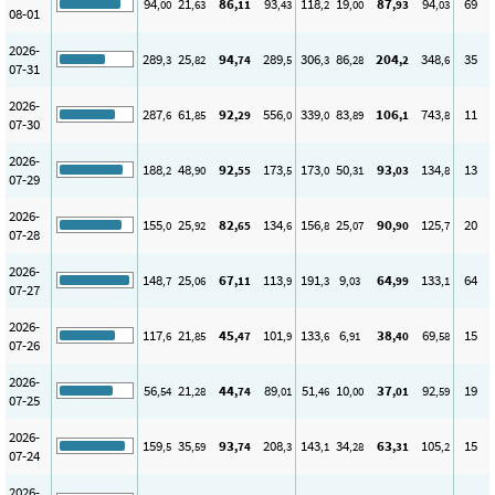
94
21
86
93
118
19
87
94
69
,00
,63
,11
,43
,2
,00
,93
,03
08-01
2026-
289
25
94
289
306
86
204
348
35
,3
,82
,74
,5
,3
,28
,2
,6
07-31
2026-
287
61
92
556
339
83
106
743
11
,6
,85
,29
,0
,0
,89
,1
,8
07-30
2026-
188
48
92
173
173
50
93
134
13
,2
,90
,55
,5
,0
,31
,03
,8
07-29
2026-
155
25
82
134
156
25
90
125
20
,0
,92
,65
,6
,8
,07
,90
,7
07-28
2026-
148
25
67
113
191
9
64
133
64
,7
,06
,11
,9
,3
,03
,99
,1
07-27
2026-
117
21
45
101
133
6
38
69
15
,6
,85
,47
,9
,6
,91
,40
,58
07-26
2026-
56
21
44
89
51
10
37
92
19
,54
,28
,74
,01
,46
,00
,01
,59
07-25
2026-
159
35
93
208
143
34
63
105
15
,5
,59
,74
,3
,1
,28
,31
,2
07-24
2026-