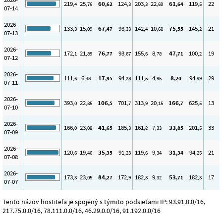
219
25
60
124
203
22
61
119
22
,4
,76
,62
,3
,3
,69
,64
,5
07-14
2026-
133
15
67
93
142
10
75
145
21
,3
,09
,47
,33
,4
,68
,55
,2
07-13
2026-
172
21
76
93
155
8
47
100
19
,1
,89
,77
,67
,6
,78
,71
,2
07-12
2026-
111
6
17
94
111
4
8
94
29
,6
,48
,95
,28
,5
,95
,20
,99
07-11
2026-
393
22
106
701
313
20
166
625
13
,0
,85
,5
,7
,9
,15
,7
,5
07-10
2026-
166
23
41
185
161
7
33
201
33
,0
,08
,65
,3
,8
,33
,85
,5
07-09
2026-
120
19
35
91
119
9
31
94
21
,6
,46
,35
,23
,6
,34
,34
,25
07-08
2026-
173
23
84
172
182
9
53
182
17
,3
,05
,27
,9
,3
,32
,71
,3
07-07
Tento názov hostiteľa je spojený s týmito podsieťami IP: 93.91.0.0/16,
217.75.0.0/16, 78.111.0.0/16, 46.29.0.0/16, 91.192.0.0/16