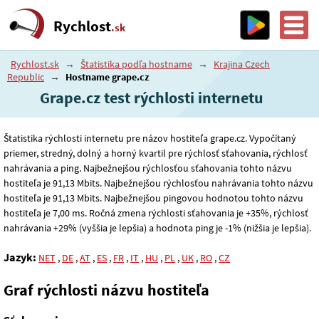
Rychlost
.sk
Rychlost.sk
→
Štatistika podľa hostname
→
Krajina Czech
Republic
→
Hostname grape.cz
Grape.cz test rýchlosti internetu
Štatistika rýchlosti internetu pre názov hostiteľa grape.cz. Vypočítaný
priemer, stredný, dolný a horný kvartil pre rýchlosť sťahovania, rýchlosť
nahrávania a ping. Najbežnejšou rýchlosťou sťahovania tohto názvu
hostiteľa je 91
,13
Mbits. Najbežnejšou rýchlosťou nahrávania tohto názvu
hostiteľa je 91
,13
Mbits. Najbežnejšou pingovou hodnotou tohto názvu
hostiteľa je 7
,00
ms. Ročná zmena rýchlosti sťahovania je +35%, rýchlosť
nahrávania +29% (vyššia je lepšia) a hodnota ping je -1% (nižšia je lepšia).
Jazyk:
NET
,
DE
,
AT
,
ES
,
FR
,
IT
,
HU
,
PL
,
UK
,
RO
,
CZ
Graf rýchlosti názvu hostiteľa