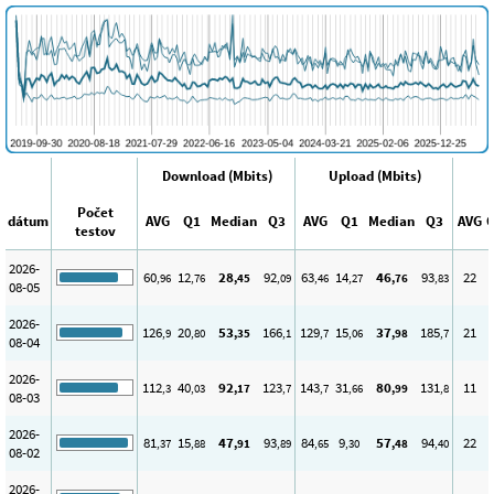
Download (Mbits)
Upload (Mbits)
P
Počet
dátum
AVG
Q1
Median
Q3
AVG
Q1
Median
Q3
AVG
testov
2026-
60
12
28
92
63
14
46
93
22
,96
,76
,45
,09
,46
,27
,76
,83
08-05
2026-
126
20
53
166
129
15
37
185
21
,9
,80
,35
,1
,7
,06
,98
,7
08-04
2026-
112
40
92
123
143
31
80
131
11
,3
,03
,17
,7
,7
,66
,99
,8
08-03
2026-
81
15
47
93
84
9
57
94
22
,37
,88
,91
,89
,65
,30
,48
,40
08-02
2026-