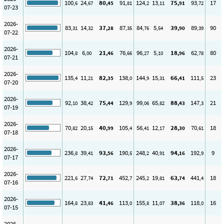
100
24
80
91
124
13
75
93
17
,6
,67
,45
,81
,2
,11
,91
,72
07-23
2026-
83
14
37
87
84
5
39
89
90
,31
,32
,28
,35
,76
,54
,90
,39
07-22
2026-
104
6
21
76
96
5
18
62
80
,8
,00
,46
,66
,27
,10
,96
,78
07-21
2026-
135
11
82
138
144
15
66
111
23
,4
,21
,35
,0
,9
,31
,41
,5
07-20
2026-
92
38
75
129
99
65
88
147
21
,10
,42
,44
,9
,06
,82
,43
,3
07-19
2026-
70
20
40
105
56
12
28
70
18
,82
,15
,99
,4
,41
,17
,30
,61
07-18
2026-
236
39
93
190
248
40
94
192
9
,8
,41
,56
,5
,2
,91
,16
,9
07-17
2026-
221
27
72
452
245
19
63
441
18
,6
,74
,71
,7
,2
,81
,74
,4
07-16
2026-
164
23
41
113
155
11
38
118
16
,8
,83
,46
,0
,8
,07
,36
,0
07-15
2026-