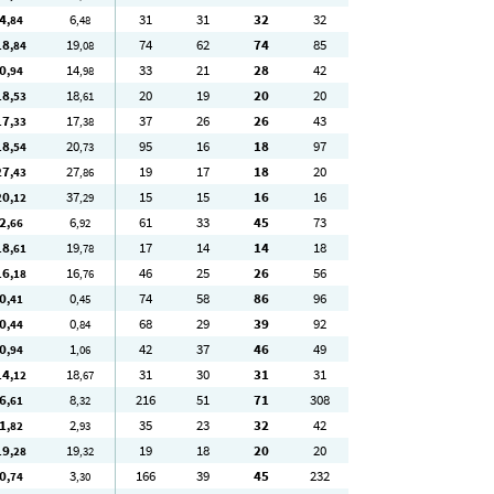
4
6
31
31
32
32
,84
,48
18
19
74
62
74
85
,84
,08
0
14
33
21
28
42
,94
,98
18
18
20
19
20
20
,53
,61
17
17
37
26
26
43
,33
,38
18
20
95
16
18
97
,54
,73
27
27
19
17
18
20
,43
,86
20
37
15
15
16
16
,12
,29
2
6
61
33
45
73
,66
,92
18
19
17
14
14
18
,61
,78
16
16
46
25
26
56
,18
,76
0
0
74
58
86
96
,41
,45
0
0
68
29
39
92
,44
,84
0
1
42
37
46
49
,94
,06
14
18
31
30
31
31
,12
,67
6
8
216
51
71
308
,61
,32
1
2
35
23
32
42
,82
,93
19
19
19
18
20
20
,28
,32
0
3
166
39
45
232
,74
,30