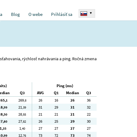
▾
ia
Blog
O webe
Prihlásiť sa
sť sťahovania, rýchlosť nahrávania a ping. Ročná zmena
its)
Ping (ms)
edian
Q3
AVG
Q1
Median
Q3
265
269
26
16
26
36
,1
,8
18
21
31
29
31
32
,99
,39
28
28
21
21
21
22
,50
,55
27
27
26
25
29
30
,80
,82
1
1
27
27
27
27
,35
,40
10
12
73
72
73
74
,99
,76