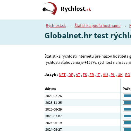
Rychlost
.sk
Rychlost.sk
→
Štatistika podľa hostname
→
K
Globalnet.hr test rýchl
Štatistika rýchlosti internetu pre názov hostiteľa
rýchlosti sťahovania je +157%, rýchlosť nahrávania 
Jazyk:
NET
,
DE
,
AT
,
ES
,
FR
,
IT
,
HU
,
PL
,
UK
,
RO
dátum
Poče
2026-02-26
2025-11-25
2025-08-29
2025-07-07
2025-06-19
2024-08-27