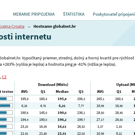
MERANIE PRIPOJENIA
ŠTATISTIKA
Poskytovateľ pripojen
rajina Croatia
→
Hostname globalnet.hr
osti internetu
 globalnet.hr. Vypočítaný priemer, stredný, dolný a horný kvartil pre rýchlo
+283% (vyššia je lepšia) a hodnota ping je -61% (nižšia je lepšia).
,
CZ
Download (Mbits)
Upload (Mb
t testov
AVG
Q1
Median
Q3
AVG
Q1
M
195
185
195
206
265
260
,8
,4
,8
,3
,1
,3
6
4
6
7
18
16
,26
,76
,26
,77
,99
,60
190
145
190
236
28
28
,6
,0
,6
,2
,50
,45
194
190
196
199
27
26
,4
,0
,2
,7
,17
,83
23
16
16
26
1
1
,20
,59
,63
,53
,37
,33
21
21
21
22
10
9
,91
,80
,91
,03
,99
,22