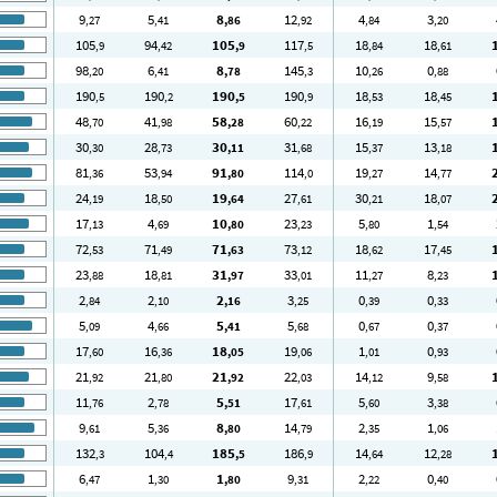
9
5
8
12
4
3
,27
,41
,86
,92
,84
,20
105
94
105
117
18
18
,9
,42
,9
,5
,84
,61
98
6
8
145
10
0
,20
,41
,78
,3
,26
,88
190
190
190
190
18
18
,5
,2
,5
,9
,53
,45
48
41
58
60
16
15
,70
,98
,28
,22
,19
,57
30
28
30
31
15
13
,30
,73
,11
,68
,37
,18
81
53
91
114
19
14
,36
,94
,80
,0
,27
,77
24
18
19
27
30
18
,19
,50
,64
,61
,21
,07
17
4
10
23
5
1
,13
,69
,80
,23
,80
,54
72
71
71
73
18
17
,53
,49
,63
,12
,62
,45
23
18
31
33
11
8
,88
,81
,97
,01
,27
,23
2
2
2
3
0
0
,84
,10
,16
,25
,39
,33
5
4
5
5
0
0
,09
,66
,41
,68
,67
,37
17
16
18
19
1
0
,60
,36
,05
,06
,01
,93
21
21
21
22
14
9
,92
,80
,92
,03
,12
,58
11
2
5
17
5
3
,76
,78
,51
,61
,60
,38
9
5
8
14
2
1
,61
,36
,80
,79
,35
,06
132
104
185
186
14
12
,3
,4
,5
,9
,64
,28
6
1
1
9
2
0
,47
,30
,80
,31
,22
,40