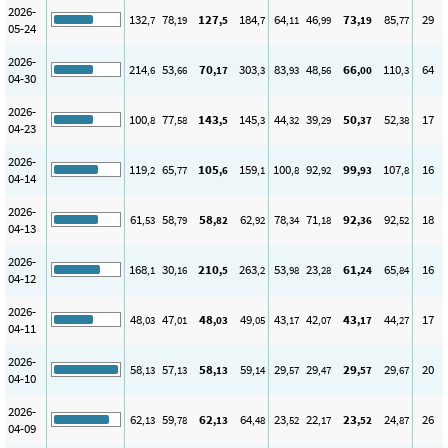
2026-
132
78
127
184
64
46
73
85
29
,7
,19
,5
,7
,11
,99
,19
,77
05-24
2026-
214
53
70
303
83
48
66
110
64
,6
,66
,17
,3
,93
,56
,00
,3
04-30
2026-
100
77
143
145
44
39
50
52
17
,8
,58
,5
,3
,32
,29
,37
,38
04-23
2026-
119
65
105
159
100
92
99
107
16
,2
,77
,6
,1
,8
,92
,93
,8
04-14
2026-
61
58
58
62
78
71
92
92
18
,53
,79
,82
,92
,34
,18
,36
,52
04-13
2026-
168
30
210
263
53
23
61
65
16
,1
,16
,5
,2
,98
,28
,24
,84
04-12
2026-
48
47
48
49
43
42
43
44
17
,03
,01
,03
,05
,17
,07
,17
,27
04-11
2026-
58
57
58
59
29
29
29
29
20
,13
,13
,13
,14
,57
,47
,57
,67
04-10
2026-
62
59
62
64
23
22
23
24
26
,13
,78
,13
,48
,52
,17
,52
,87
04-09