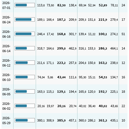
2026-
113
73
82
138
69
52
52
78
24
,8
,50
,50
,4
,34
,34
,89
,11
07-01
2026-
189
166
187
209
209
151
221
279
17
,1
,4
,2
,9
,3
,8
,9
,4
06-24
2026-
246
17
168
301
139
11
100
274
51
,4
,42
,8
,7
,4
,22
,1
,2
06-16
2026-
318
164
299
462
316
153
286
464
14
,7
,6
,0
,9
,1
,3
,3
,1
06-14
2026-
211
171
223
257
204
150
163
238
12
,6
,1
,2
,8
,8
,8
,2
,0
06-12
2026-
74
5
43
111
95
15
54
134
16
,04
,86
,44
,6
,30
,11
,53
,7
06-10
2026-
163
115
129
194
165
120
192
225
18
,3
,2
,1
,4
,8
,0
,7
,1
06-05
2026-
20
19
20
20
40
36
40
43
22
,16
,57
,16
,74
,02
,40
,02
,65
06-02
2026-
380
308
385
457
360
286
361
435
10
,1
,9
,9
,1
,0
,2
,3
,1
05-29