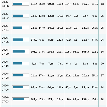
2026-
118
66
90
156
104
51
92
151
18
,4
,39
,86
,6
,4
,30
,21
,5
08-06
2026-
13
13
13
14
9
9
9
9
25
,95
,08
,95
,83
,57
,25
,57
,89
08-02
2026-
18
14
24
24
17
9
18
26
25
,07
,49
,69
,95
,70
,67
,75
,26
07-31
2026-
177
0
5
181
72
7
12
77
24
,0
,89
,49
,6
,16
,17
,87
,86
07-26
2026-
103
97
103
109
105
98
105
112
16
,8
,95
,8
,7
,3
,55
,3
,1
07-20
2026-
7
7
7
7
6
4
6
8
20
,28
,04
,28
,51
,74
,67
,74
,81
07-16
2026-
21
17
21
24
20
15
20
25
37
,08
,67
,08
,50
,52
,89
,52
,15
07-08
2026-
95
33
64
126
42
7
37
72
14
,06
,51
,96
,5
,73
,94
,29
,07
07-06
2026-
187
133
173
234
116
84
128
154
18
,7
,3
,2
,8
,5
,78
,3
,1
07-03