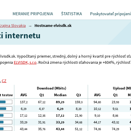
MERANIE PRIPOJENIA
ŠTATISTIKA
Poskytovateľ pripojen
rajina Slovakia
→
Hostname elvisdk.sk
ti internetu
 elvisdk.sk. Vypočítaný priemer, stredný, dolný a horný kvartil pre rýchlosť 
ipojenia
ELVISDK, s.r.o
. Ročná zmena rýchlosti sťahovania je +604%, rýchlosť 
,
CZ
Download (Mbits)
Upload (Mb
t testov
AVG
Q1
Median
Q3
AVG
Q1
M
137
67
89
159
94
23
,2
,12
,29
,3
,80
,93
6
4
6
8
10
9
,29
,37
,29
,20
,12
,51
17
12
17
21
9
8
,12
,35
,12
,90
,10
,86
33
31
33
34
44
43
,29
,91
,29
,68
,17
,32
43
35
43
51
74
74
,44
,76
,44
,12
,35
,29