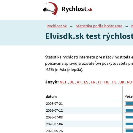
Rychlost
.sk
Rychlost.sk
→
Štatistika podľa hostname
→
K
Elvisdk.sk test rýchlos
Štatistika rýchlosti internetu pre názov hostiteľa
používaná spravidla užívateľovi poskytovateľa pr
-65% (nižšia je lepšia).
Jazyk:
NET
,
DE
,
AT
,
ES
,
FR
,
IT
,
HU
,
PL
,
UK
,
RO
dátum
Poče
2026-07-21
2026-07-12
2026-07-08
2026-07-04
2026-05-26