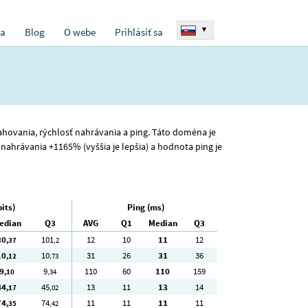
▾
ia
Blog
O webe
Prihlásiť sa
sťahovania, rýchlosť nahrávania a ping. Táto doména je
nahrávania +1165% (vyššia je lepšia) a hodnota ping je
its)
Ping (ms)
edian
Q3
AVG
Q1
Median
Q3
30
101
12
10
11
12
,37
,2
10
10
31
26
31
36
,12
,73
9
9
110
60
110
159
,10
,34
44
45
13
11
13
14
,17
,02
74
74
11
11
11
11
,35
,42