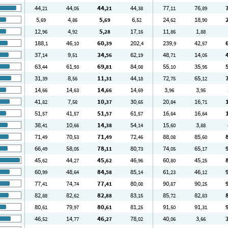
44
44
44
44
77
76
,21
,05
,21
,38
,11
,89
5
4
5
6
24
18
,69
,86
,69
,52
,62
,90
12
4
5
17
11
1
,96
,92
,28
,16
,86
,88
188
46
60
202
239
42
,1
,10
,39
,4
,9
,57
37
9
34
62
48
14
,14
,51
,56
,19
,71
,05
63
61
69
84
55
35
,44
,93
,81
,08
,10
,95
31
8
11
44
72
65
,39
,56
,31
,18
,75
,12
14
14
14
14
3
3
,66
,63
,66
,69
,96
,95
41
7
10
30
20
16
,82
,58
,37
,65
,84
,71
51
41
51
61
16
16
,57
,57
,57
,57
,64
,64
38
10
14
54
15
3
,41
,66
,38
,14
,60
,88
71
70
71
72
88
85
,49
,53
,49
,46
,08
,60
66
58
78
80
74
65
,49
,05
,11
,73
,05
,17
45
44
45
46
60
45
,62
,27
,62
,96
,80
,25
60
48
84
85
61
46
,99
,64
,58
,14
,23
,12
77
74
77
80
90
90
,41
,74
,41
,08
,87
,25
82
82
82
83
85
82
,88
,62
,88
,15
,72
,83
80
79
80
81
91
91
,61
,97
,61
,25
,50
,31
46
14
46
78
40
3
,52
,77
,27
,02
,06
,66