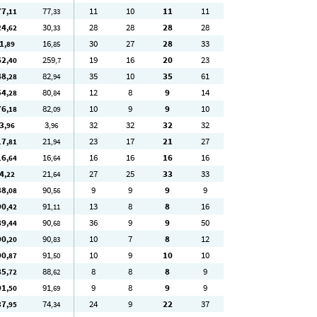
77
77
11
10
11
11
,11
,33
24
30
28
28
28
28
,62
,33
1
16
30
27
28
33
,89
,85
62
259
19
16
20
23
,40
,7
48
82
35
10
35
61
,28
,94
54
80
12
8
9
14
,28
,84
76
82
10
9
9
10
,18
,09
3
3
32
32
32
32
,96
,96
17
21
23
17
21
27
,81
,94
16
16
16
16
16
16
,64
,64
4
21
27
25
33
33
,22
,64
88
90
9
9
9
9
,08
,56
90
91
13
8
8
16
,42
,11
89
90
36
9
9
50
,44
,68
90
90
10
7
8
12
,20
,83
90
91
10
9
10
10
,87
,50
85
88
8
8
8
9
,72
,62
91
91
9
8
9
9
,50
,69
37
74
24
9
22
37
,95
,34