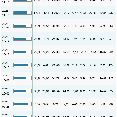
11-16
2025-
120
112
120
128
27
21
27
32
56
,3
,0
,3
,7
,17
,50
,17
,84
11-13
2025-
92
28
31
126
4
3
4
5
43
,40
,57
,95
,0
,48
,98
,94
,21
10-20
2025-
24
15
25
33
7
4
6
9
51
,18
,71
,02
,07
,24
,84
,45
,25
10-19
2025-
29
20
22
35
14
12
15
16
89
,80
,26
,33
,60
,13
,12
,59
,87
10-18
2025-
20
4
21
36
2
2
2
2
127
,96
,62
,06
,51
,11
,04
,16
,79
10-12
2025-
36
27
53
54
9
3
6
14
171
,26
,00
,71
,24
,80
,44
,71
,62
10-08
2025-
35
28
40
44
10
8
13
14
75
,12
,52
,94
,63
,65
,79
,71
,04
10-01
2025-
8
3
6
7
4
2
3
5
86
,10
,84
,76
,69
,43
,88
,03
,12
09-28
2025-