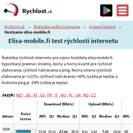
Rychlost
.sk
Rychlost.sk
→
Štatistika podľa hostname
→
Krajina Finland
→
Hostname elisa-mobile.fi
Elisa-mobile.fi test rýchlosti internetu
Štatistika rýchlosti internetu pre názov hostiteľa elisa-mobile.fi.
Vypočítaný priemer, stredný, dolný a horný kvartil pre rýchlosť
sťahovania, rýchlosť nahrávania a ping. Ročná zmena rýchlosti
sťahovania je +121%, rýchlosť nahrávania +30% (vyššia je lepšia) a
hodnota ping je -19% (nižšia je lepšia).
Jazyk:
NET
,
DE
,
AT
,
ES
,
FR
,
IT
,
HU
,
PL
,
UK
,
RO
,
CZ
Download (Mbits)
Upload (Mbits)
Počet
dátum
AVG
Q1
Median
Q3
AVG
Q1
Median
Q3
AVG
testov
2026-
23
15
27
36
8
1
7
14
66
,56
,23
,68
,01
,61
,64
,95
,92