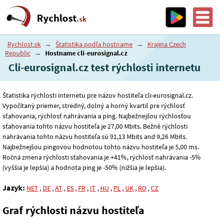
Rychlost
.sk
Rychlost.sk
→
Štatistika podľa hostname
→
Krajina Czech
Republic
→
Hostname cli-eurosignal.cz
Cli-eurosignal.cz test rýchlosti internetu
Štatistika rýchlosti internetu pre názov hostiteľa cli-eurosignal.cz.
Vypočítaný priemer, stredný, dolný a horný kvartil pre rýchlosť
sťahovania, rýchlosť nahrávania a ping. Najbežnejšou rýchlosťou
sťahovania tohto názvu hostiteľa je 27
,00
Mbits. Bežné rýchlosti
nahrávania tohto názvu hostiteľa sú 91
,13
Mbits and 9
,26
Mbits.
Najbežnejšou pingovou hodnotou tohto názvu hostiteľa je 5
,00
ms.
Ročná zmena rýchlosti sťahovania je +41%, rýchlosť nahrávania -5%
(vyššia je lepšia) a hodnota ping je -50% (nižšia je lepšia).
Jazyk:
NET
,
DE
,
AT
,
ES
,
FR
,
IT
,
HU
,
PL
,
UK
,
RO
,
CZ
Graf rýchlosti názvu hostiteľa