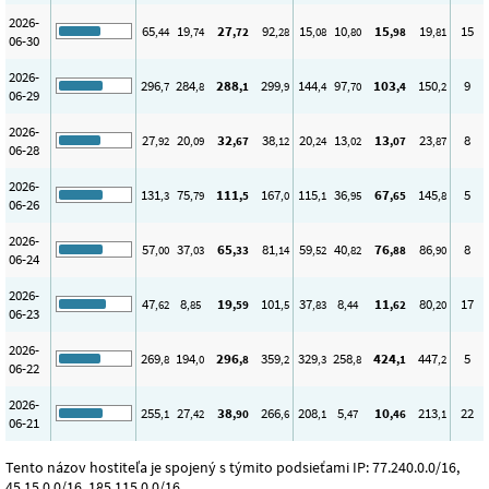
2026-
65
19
27
92
15
10
15
19
15
,44
,74
,72
,28
,08
,80
,98
,81
06-30
2026-
296
284
288
299
144
97
103
150
9
,7
,8
,1
,9
,4
,70
,4
,2
06-29
2026-
27
20
32
38
20
13
13
23
8
,92
,09
,67
,12
,24
,02
,07
,87
06-28
2026-
131
75
111
167
115
36
67
145
5
,3
,79
,5
,0
,1
,95
,65
,8
06-26
2026-
57
37
65
81
59
40
76
86
8
,00
,03
,33
,14
,52
,82
,88
,90
06-24
2026-
47
8
19
101
37
8
11
80
17
,62
,85
,59
,5
,83
,44
,62
,20
06-23
2026-
269
194
296
359
329
258
424
447
5
,8
,0
,8
,2
,3
,8
,1
,2
06-22
2026-
255
27
38
266
208
5
10
213
22
,1
,42
,90
,6
,1
,47
,46
,1
06-21
Tento názov hostiteľa je spojený s týmito podsieťami IP: 77.240.0.0/16,
45.15.0.0/16, 185.115.0.0/16