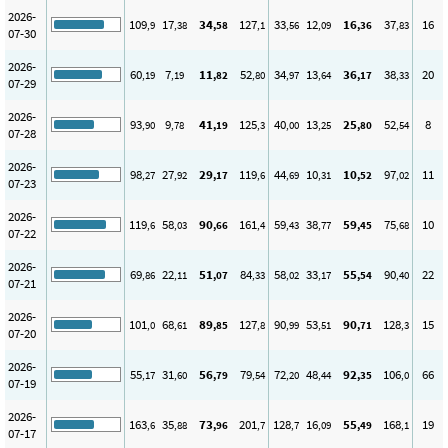
2026-
109
17
34
127
33
12
16
37
16
,9
,38
,58
,1
,56
,09
,36
,83
07-30
2026-
60
7
11
52
34
13
36
38
20
,19
,19
,82
,80
,97
,64
,17
,33
07-29
2026-
93
9
41
125
40
13
25
52
8
,90
,78
,19
,3
,00
,25
,80
,54
07-28
2026-
98
27
29
119
44
10
10
97
11
,27
,92
,17
,6
,69
,31
,52
,02
07-23
2026-
119
58
90
161
59
38
59
75
10
,6
,03
,66
,4
,43
,77
,45
,68
07-22
2026-
69
22
51
84
58
33
55
90
22
,86
,11
,07
,33
,02
,17
,54
,40
07-21
2026-
101
68
89
127
90
53
90
128
15
,0
,61
,85
,8
,99
,51
,71
,3
07-20
2026-
55
31
56
79
72
48
92
106
66
,17
,60
,79
,54
,20
,44
,35
,0
07-19
2026-
163
35
73
201
128
16
55
168
19
,6
,88
,96
,7
,7
,09
,49
,1
07-17