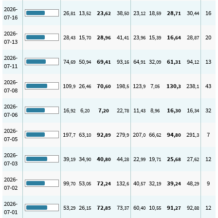
2026-
26
13
23
38
23
18
28
30
16
,81
,52
,62
,50
,12
,59
,71
,44
07-16
2026-
28
15
28
41
23
15
16
28
20
,43
,70
,96
,41
,96
,39
,64
,87
07-13
2026-
74
50
69
93
64
32
61
94
13
,69
,94
,41
,16
,91
,09
,31
,12
07-11
2026-
109
26
70
198
123
7
130
238
43
,9
,46
,60
,5
,9
,05
,3
,1
07-08
2026-
16
6
7
22
11
8
16
16
32
,92
,20
,20
,78
,43
,96
,30
,34
07-06
2026-
197
63
92
279
207
66
94
291
7
,7
,10
,89
,9
,0
,62
,80
,3
07-05
2026-
39
34
40
44
22
19
25
27
12
,19
,90
,80
,28
,99
,71
,68
,62
07-03
2026-
99
53
72
132
40
32
39
48
9
,70
,05
,24
,6
,57
,19
,24
,29
07-02
2026-
53
26
72
73
60
10
91
92
12
,29
,15
,85
,37
,40
,55
,27
,88
07-01