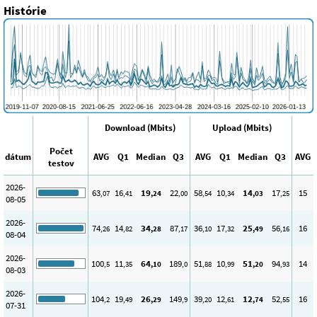
Histórie
Download (Mbits)
Upload (Mbits)
Počet
dátum
AVG
Q1
Median
Q3
AVG
Q1
Median
Q3
AVG
testov
2026-
63
16
19
22
58
10
14
17
15
,07
,41
,24
,00
,54
,34
,03
,25
08-05
2026-
74
14
34
87
36
17
25
56
16
,26
,82
,28
,17
,10
,32
,49
,16
08-04
2026-
100
11
64
189
51
10
51
94
14
,5
,35
,10
,0
,88
,99
,20
,93
08-03
2026-
104
19
26
149
39
12
12
52
16
,2
,49
,29
,9
,20
,61
,74
,55
07-31