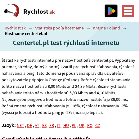
Rychlost
.sk
Rychlost.sk
→
Štatistika podľa hostname
→
Krajina Poland
→
Hostname centertel.pl
Centertel.pl test rýchlosti internetu
Štatistika rýchlosti internetu pre názov hostiteľa centertel.pl. Vypočítaný
priemer, stredný, dolný a horný kvartil pre rýchlosť sťahovania, rýchlosť
nahrávania a ping. Táto doména je používaná spravidla užívateľovi
poskytovateľa pripojenia Orange (Poland). Bežné rýchlosti sťahovania
tohto názvu hostiteľa sú 8
,00
Mbits and 24
,39
Mbits. Bežné rýchlosti
nahrávania tohto názvu hostiteľa sú 5
,83
Mbits and 4
,10
Mbits.
Najbežnejšou pingovou hodnotou tohto názvu hostiteľa je 38
,00
ms.
Ročná zmena rýchlosti sťahovania je +16%, rýchlosť nahrávania +2%
(vyššia je lepšia) a hodnota ping je -2% (nižšia je lepšia).
Jazyk:
NET
,
DE
,
AT
,
ES
,
FR
,
IT
,
HU
,
PL
,
UK
,
RO
,
CZ