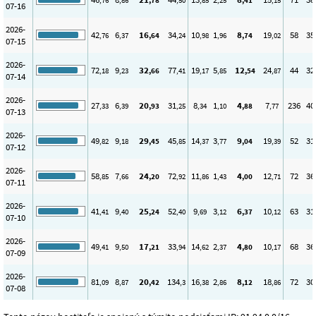
,76
,86
,78
,50
,85
,25
,41
,15
07-16
2026-
42
6
16
34
10
1
8
19
58
35
,76
,37
,64
,24
,98
,96
,74
,02
07-15
2026-
72
9
32
77
19
5
12
24
44
32
,18
,23
,66
,41
,17
,85
,54
,87
07-14
2026-
27
6
20
31
8
1
4
7
236
40
,33
,39
,93
,25
,34
,10
,88
,77
07-13
2026-
49
9
29
45
14
3
9
19
52
31
,82
,18
,45
,85
,37
,77
,04
,39
07-12
2026-
58
7
24
72
11
1
4
12
72
36
,85
,66
,20
,92
,86
,43
,00
,71
07-11
2026-
41
9
25
52
9
3
6
10
63
31
,41
,40
,24
,40
,69
,12
,37
,12
07-10
2026-
49
9
17
33
14
2
4
10
68
36
,41
,50
,21
,94
,62
,37
,80
,17
07-09
2026-
81
8
20
134
16
2
8
18
72
30
,09
,87
,42
,3
,38
,86
,12
,86
07-08