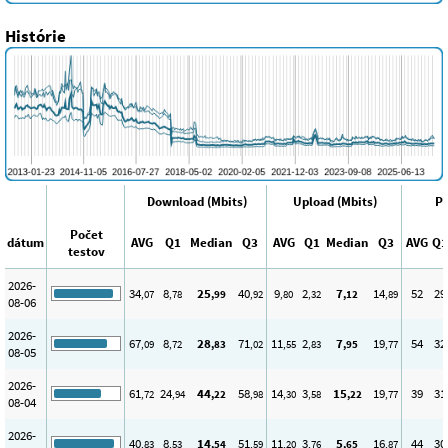
Histórie
Download (Mbits)
Upload (Mbits)
Pi
Počet
dátum
AVG
Q1
Median
Q3
AVG
Q1
Median
Q3
AVG
Q1
testov
2026-
34
8
25
40
9
2
7
14
52
29
,07
,78
,99
,92
,80
,32
,12
,89
08-06
2026-
67
8
28
71
11
2
7
19
54
32
,09
,72
,83
,02
,55
,83
,95
,77
08-05
2026-
61
24
44
58
14
3
15
19
39
31
,72
,94
,22
,98
,30
,58
,22
,77
08-04
2026-
40
8
14
51
11
3
5
16
44
30
,83
,53
,54
,59
,20
,76
,65
,87