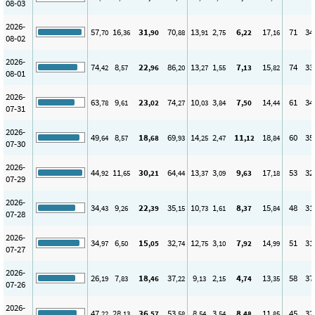
08-03
2026-
57
16
31
70
13
2
6
17
71
34
,70
,36
,90
,88
,91
,75
,22
,16
08-02
2026-
74
8
22
86
13
1
7
15
74
33
,42
,57
,96
,20
,27
,55
,13
,82
08-01
2026-
63
9
23
74
10
3
7
14
61
34
,78
,61
,02
,27
,03
,84
,50
,44
07-31
2026-
49
8
18
69
14
2
11
18
60
35
,64
,57
,68
,93
,25
,47
,12
,84
07-30
2026-
44
11
30
64
13
3
9
17
53
32
,92
,65
,21
,44
,37
,09
,63
,18
07-29
2026-
34
9
22
35
10
1
8
15
48
31
,43
,26
,39
,15
,73
,61
,37
,84
07-28
2026-
34
6
15
32
12
3
7
14
51
31
,97
,50
,05
,74
,75
,10
,92
,99
07-27
2026-
26
7
18
37
9
2
4
13
58
37
,19
,83
,46
,22
,13
,15
,74
,35
07-26
2026-
47
28
36
53
8
3
8
11
45
32
,22
,13
,57
,58
,54
,54
,48
,85