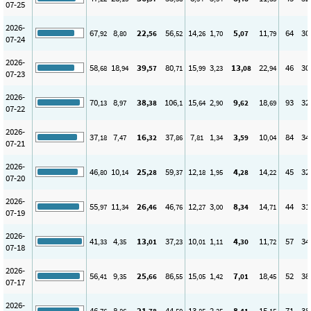
07-25
2026-
67
8
22
56
14
1
5
11
64
30
,92
,80
,56
,52
,26
,70
,07
,79
07-24
2026-
58
18
39
80
15
3
13
22
46
30
,68
,94
,57
,71
,99
,23
,08
,94
07-23
2026-
70
8
38
106
15
2
9
18
93
32
,13
,97
,38
,1
,64
,90
,62
,69
07-22
2026-
37
7
16
37
7
1
3
10
84
34
,18
,47
,32
,86
,81
,34
,59
,04
07-21
2026-
46
10
25
59
12
1
4
14
45
32
,80
,14
,28
,37
,18
,95
,28
,22
07-20
2026-
55
11
26
46
12
3
8
14
44
31
,97
,34
,46
,76
,27
,00
,34
,71
07-19
2026-
41
4
13
37
10
1
4
11
57
34
,33
,35
,01
,23
,01
,11
,30
,72
07-18
2026-
56
9
25
86
15
1
7
18
52
38
,41
,35
,66
,55
,05
,42
,01
,45
07-17
2026-
46
8
21
44
13
2
8
15
71
38