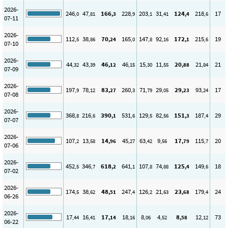
2026-
246
47
166
228
203
31
124
218
17
,0
,81
,3
,9
,1
,41
,4
,6
07-11
2026-
112
38
70
165
147
92
172
215
19
,5
,86
,24
,0
,8
,16
,1
,6
07-10
2026-
44
43
46
46
15
11
20
21
21
,32
,39
,12
,15
,30
,55
,88
,84
07-09
2026-
197
78
83
260
71
29
29
93
17
,9
,12
,27
,3
,79
,05
,23
,24
07-08
2026-
368
216
390
531
129
82
151
187
29
,8
,6
,1
,6
,5
,56
,3
,4
07-07
2026-
107
13
14
45
63
9
17
115
20
,2
,58
,96
,27
,42
,56
,79
,7
07-06
2026-
452
346
618
641
107
74
125
149
18
,5
,7
,2
,1
,8
,88
,4
,6
07-02
2026-
174
38
48
247
126
21
23
179
24
,5
,62
,51
,4
,2
,63
,68
,4
06-26
2026-
17
16
17
18
8
4
8
12
73
,44
,41
,14
,16
,06
,52
,58
,12
06-22