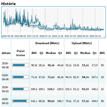
Histórie
Download (Mbits)
Upload (Mbits)
Počet
dátum
AVG
Q1
Median
Q3
AVG
Q1
Median
Q3
AVG
testov
2026-
36
28
36
44
15
13
15
17
30
,38
,18
,38
,58
,31
,05
,31
,57
08-08
2026-
71
57
71
84
94
82
94
107
18
,03
,69
,03
,38
,76
,47
,76
,0
08-06
2026-
185
109
120
229
101
52
92
146
22
,8
,2
,7
,9
,5
,12
,59
,4
08-02
2026-
142
66
90
166
74
27
57
104
36
,1
,08
,69
,7
,81
,15
,26
,9
08-01