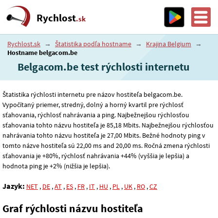
Rychlost
.sk
Rychlost.sk
→
Štatistika podľa hostname
→
Krajina Belgium
→
Hostname belgacom.be
Belgacom.be test rýchlosti internetu
Štatistika rýchlosti internetu pre názov hostiteľa belgacom.be.
Vypočítaný priemer, stredný, dolný a horný kvartil pre rýchlosť
sťahovania, rýchlosť nahrávania a ping. Najbežnejšou rýchlosťou
sťahovania tohto názvu hostiteľa je 85
,18
Mbits. Najbežnejšou rýchlosťou
nahrávania tohto názvu hostiteľa je 27
,00
Mbits. Bežné hodnoty ping v
tomto názve hostiteľa sú 22
,00
ms and 20
,00
ms. Ročná zmena rýchlosti
sťahovania je +80%, rýchlosť nahrávania +44% (vyššia je lepšia) a
hodnota ping je +2% (nižšia je lepšia).
Jazyk:
NET
,
DE
,
AT
,
ES
,
FR
,
IT
,
HU
,
PL
,
UK
,
RO
,
CZ
Graf rýchlosti názvu hostiteľa