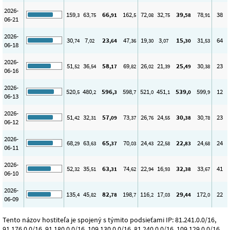
2026-
159
63
66
162
72
32
39
78
38
,3
,75
,91
,5
,08
,75
,58
,91
06-21
2026-
30
7
23
47
19
3
15
31
64
,74
,02
,64
,36
,30
,07
,30
,53
06-18
2026-
51
36
58
69
26
21
25
30
23
,52
,54
,17
,82
,02
,39
,49
,38
06-16
2026-
520
480
596
598
521
451
539
599
12
,5
,2
,3
,7
,0
,1
,0
,9
06-13
2026-
51
32
57
73
26
24
30
30
23
,42
,31
,09
,37
,76
,55
,38
,78
06-12
2026-
68
63
65
70
24
22
22
24
24
,29
,63
,37
,03
,43
,58
,83
,68
06-11
2026-
52
35
63
74
22
16
32
33
41
,32
,51
,31
,62
,94
,93
,38
,67
06-10
2026-
135
45
82
198
116
17
29
172
22
,4
,82
,78
,7
,2
,03
,44
,0
06-09
Tento názov hostiteľa je spojený s týmito podsieťami IP: 81.241.0.0/16,
91.176.0.0/16, 91.180.0.0/16, 109.130.0.0/16, 81.240.0.0/16, 109.129.0.0/16,