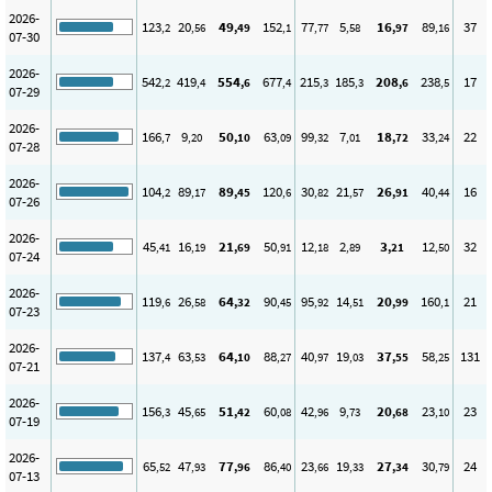
2026-
123
20
49
152
77
5
16
89
37
,2
,56
,49
,1
,77
,58
,97
,16
07-30
2026-
542
419
554
677
215
185
208
238
17
,2
,4
,6
,4
,3
,3
,6
,5
07-29
2026-
166
9
50
63
99
7
18
33
22
,7
,20
,10
,09
,32
,01
,72
,24
07-28
2026-
104
89
89
120
30
21
26
40
16
,2
,17
,45
,6
,82
,57
,91
,44
07-26
2026-
45
16
21
50
12
2
3
12
32
,41
,19
,69
,91
,18
,89
,21
,50
07-24
2026-
119
26
64
90
95
14
20
160
21
,6
,58
,32
,45
,92
,51
,99
,1
07-23
2026-
137
63
64
88
40
19
37
58
131
,4
,53
,10
,27
,97
,03
,55
,25
07-21
2026-
156
45
51
60
42
9
20
23
23
,3
,65
,42
,08
,96
,73
,68
,10
07-19
2026-
65
47
77
86
23
19
27
30
24
,52
,93
,96
,40
,66
,33
,34
,79
07-13