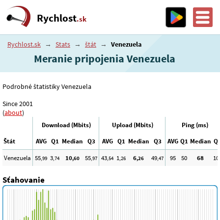
Rychlost
.sk
Rychlost.sk
→
Stats
→
štát
→
Venezuela
Meranie pripojenia Venezuela
Podrobné štatistiky Venezuela
Since 2001
(
about
)
Download (Mbits)
Upload (Mbits)
Ping (ms)
Štát
AVG
Q1
Median
Q3
AVG
Q1
Median
Q3
AVG
Q1
Median
Q
Venezuela
55
3
10
55
43
1
6
49
95
50
68
10
,99
,74
,60
,97
,54
,26
,26
,47
Sťahovanie