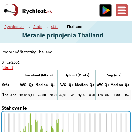
Rychlost
.sk
Rychlost.sk
→
Stats
→
štát
→
Thailand
Meranie pripojenia Thailand
Podrobné štatistiky Thailand
Since 2001
(
about
)
Download (Mbits)
Upload (Mbits)
Ping (ms)
Štát
AVG
Q1
Median
Q3
AVG
Q1
Median
Q3
AVG
Q1
Median
Q3
Thailand
49
9
25
70
30
1
4
8
129
86
100
157
,42
,61
,80
,24
,93
,72
,46
,20
Sťahovanie