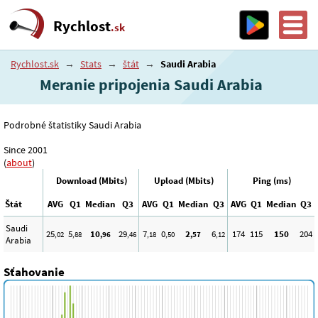
Rychlost
.sk
Rychlost.sk
→
Stats
→
štát
→
Saudi Arabia
Meranie pripojenia Saudi Arabia
Podrobné štatistiky Saudi Arabia
Since 2001
(
about
)
Download (Mbits)
Upload (Mbits)
Ping (ms)
Štát
AVG
Q1
Median
Q3
AVG
Q1
Median
Q3
AVG
Q1
Median
Q3
Saudi
25
5
10
29
7
0
2
6
174
115
150
204
,02
,88
,96
,46
,18
,50
,57
,12
Arabia
Sťahovanie