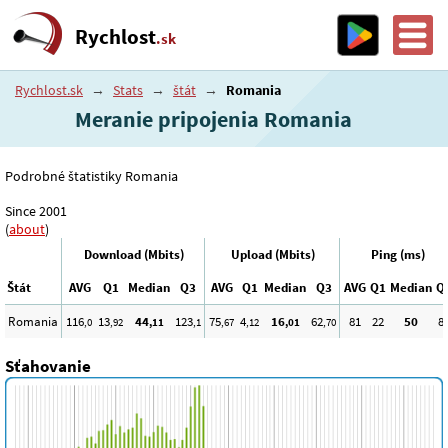
Rychlost
.sk
Rychlost.sk
→
Stats
→
štát
→
Romania
Meranie pripojenia Romania
Podrobné štatistiky Romania
Since 2001
(
about
)
Download (Mbits)
Upload (Mbits)
Ping (ms)
Štát
AVG
Q1
Median
Q3
AVG
Q1
Median
Q3
AVG
Q1
Median
Q
Romania
116
13
44
123
75
4
16
62
81
22
50
8
,0
,92
,11
,1
,67
,12
,01
,70
Sťahovanie