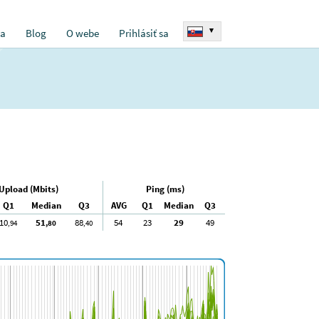
▾
ia
Blog
O webe
Prihlásiť sa
Upload (Mbits)
Ping (ms)
Q1
Median
Q3
AVG
Q1
Median
Q3
10
51
88
54
23
29
49
,94
,80
,40