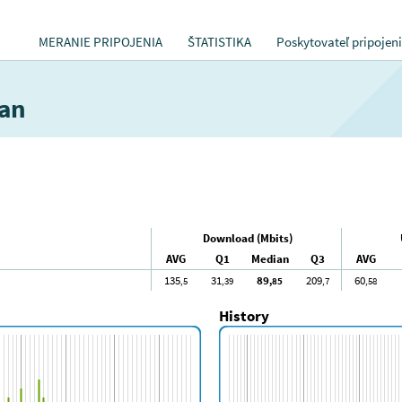
MERANIE PRIPOJENIA
ŠTATISTIKA
Poskytovateľ pripojen
man
Download (Mbits)
AVG
Q1
Median
Q3
AVG
135
31
89
209
60
,5
,39
,85
,7
,58
History