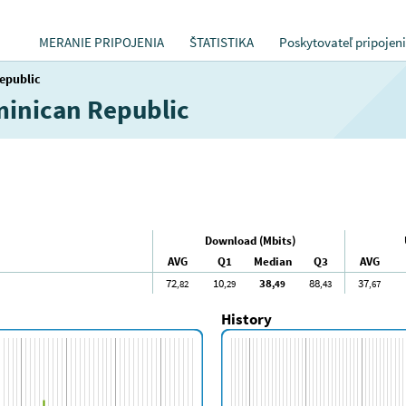
MERANIE PRIPOJENIA
ŠTATISTIKA
Poskytovateľ pripojen
epublic
minican Republic
Download (Mbits)
AVG
Q1
Median
Q3
AVG
72
10
38
88
37
,82
,29
,49
,43
,67
History