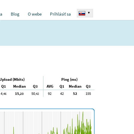
▾
ia
Blog
O webe
Prihlásiť sa
Upload (Mbits)
Ping (ms)
Q1
Median
Q3
AVG
Q1
Median
Q3
4
15
50
92
42
52
155
,46
,23
,42