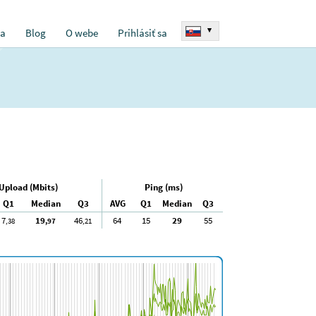
▾
ia
Blog
O webe
Prihlásiť sa
Upload (Mbits)
Ping (ms)
Q1
Median
Q3
AVG
Q1
Median
Q3
7
19
46
64
15
29
55
,38
,97
,21