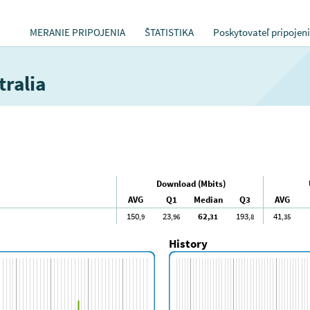
MERANIE PRIPOJENIA
ŠTATISTIKA
Poskytovateľ pripojen
tralia
Download (Mbits)
AVG
Q1
Median
Q3
AVG
150
23
62
193
41
,9
,96
,31
,8
,35
History