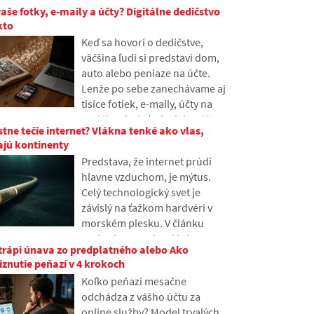
vaše fotky, e-maily a účty? Digitálne dedičstvo
tomu o nej mnoho ľudí nikdy
kto
nepočulo. V článku si
Keď sa hovorí o dedičstve,
vysvetlíme, čo táto skratka
väčšina ľudí si predstaví dom,
znamená, ako funguje, prečo
auto alebo peniaze na účte.
sa obsah internetu ukladá na
Lenže po sebe zanechávame aj
rôznych miestach sveta a prečo
tisíce fotiek, e-maily, účty na
sa bez nej dnešný internet len
sociálnych sieťach alebo dáta
ťažko zaobíde.
stne tečie internet? Vlákna tenké ako vlas,
uložené v cloude. Čo sa s nimi
ajú kontinenty
stane po smrti a kto k nim získa
Predstava, že internet prúdi
prístup? V článku sa pozrieme
hlavne vzduchom, je mýtus.
na to, ako funguje digitálne
Celý technologický svet je
dedičstvo, prečo môžu mať
závislý na ťažkom hardvéri v
pozostalí s dátami problémy a
morském piesku. V článku
ako si v online stope urobiť
preberieme technológiu
poriadok už dnes.
trápi únava zo predplatného alebo Ako
podmorských káblov. Dozviete
iznutie peňazí v 4 krokoch
sa, ako fungujú optické vlákna,
Koľko peňazí mesačne
čo znamená ich pokládka z lodí
odchádza z vášho účtu za
a ako sa z hlbín oceánov stalo
online služby? Model trvalých