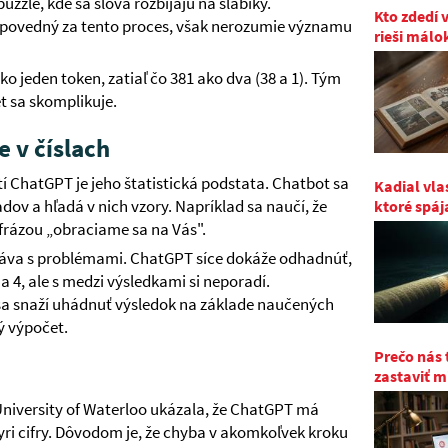
puzzle, kde sa slová rozbíjajú na slabiky.
Kto zdedí 
odpovedný za tento proces, však nerozumie významu
rieši málo
ko jeden token, zatiaľ čo 381 ako dva (38 a 1). Tým
t sa skomplikuje.
e v číslach
ChatGPT je jeho štatistická podstata. Chatbot sa
Kadial vla
ov a hľadá v nich vzory. Napríklad sa naučí, že
ktoré spáj
frázou „obraciame sa na Vás".
etáva s problémami. ChatGPT síce dokáže odhadnúť,
na 4, ale s medzi výsledkami si neporadí.
a snaží uhádnuť výsledok na základe naučených
ý výpočet.
Prečo nás 
zastaviť m
iversity of Waterloo ukázala, že ChatGPT má
yri cifry. Dôvodom je, že chyba v akomkoľvek kroku