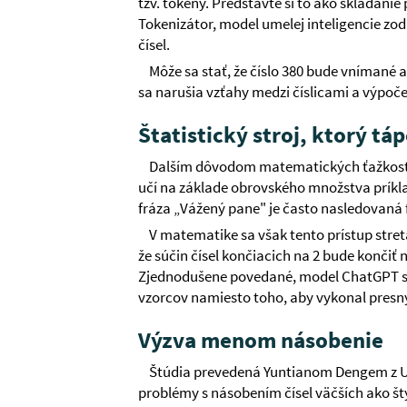
tzv. tokeny. Predstavte si to ako skladanie 
Tokenizátor, model umelej inteligencie z
čísel.
Môže sa stať, že číslo 380 bude vnímané a
sa narušia vzťahy medzi číslicami a výpoče
Štatistický stroj, ktorý táp
Dalším dôvodom matematických ťažkostí 
učí na základe obrovského množstva príklad
fráza „Vážený pane" je často nasledovaná 
V matematike sa však tento prístup str
že súčin čísel končiacich na 2 bude končiť 
Zjednodušene povedané, model ChatGPT s
vzorcov namiesto toho, aby vykonal presn
Výzva menom násobenie
Štúdia prevedená Yuntianom Dengem z Un
problémy s násobením čísel väčších ako št