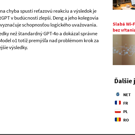
dna chyba spustí reťazovú reakciu a výsledok je
tGPT v budúcnosti zlepší. Deng a jeho kolegovia
Slabá Wi-F
sa vyznačuje schopnosťou logického uvažovania.
bez vŕtani
ledky než štandardný GPT-4o a dokázal správne
. Model o1 totiž premýšľa nad problémom krok za
šie výsledky.
Ďalšie 
NET
FR
PL
RO