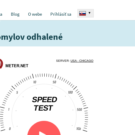
▾
ia
Blog
O webe
Prihlásiť sa
omylov odhalené