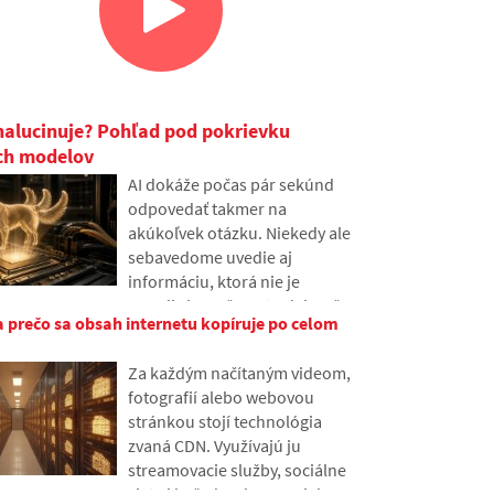
halucinuje? Pohľad pod pokrievku
ch modelov
AI dokáže počas pár sekúnd
odpovedať takmer na
akúkoľvek otázku. Niekedy ale
sebavedome uvedie aj
informáciu, ktorá nie je
pravdivá. Prečo sa to deje a čo
a prečo sa obsah internetu kopíruje po celom
sú takzvané AI halucinácie? V
článku si vysvetlíme, ako veľké
Za každým načítaným videom,
jazykové modely fungujú,
fotografií alebo webovou
prečo niekedy vytvárajú
stránkou stojí technológia
nepravdivé odpovede a ako sa
zvaná CDN. Využívajú ju
vývojári snažia tento problém
streamovacie služby, sociálne
postupne obmedziť.
siete i bežné weby, napriek