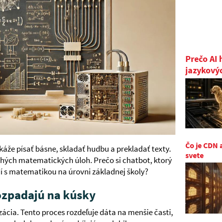
Prečo AI 
jazykový
Čo je CDN 
áže písať básne, skladať hudbu a prekladať texty.
svete
hých matematických úloh. Prečo si chatbot, ktorý
í s matematikou na úrovni základnej školy?
rozpadajú na kúsky
ácia. Tento proces rozdeľuje dáta na menšie časti,