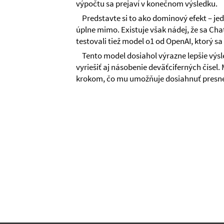
výpočtu sa prejaví v konečnom výsledku.
Predstavte si to ako dominový efekt – je
úplne mimo. Existuje však nádej, že sa Cha
testovali tiež model o1 od OpenAI, ktorý 
Tento model dosiahol výrazne lepšie výs
vyriešiť aj násobenie deväťciferných čísel
krokom, čo mu umožňuje dosiahnuť presnej