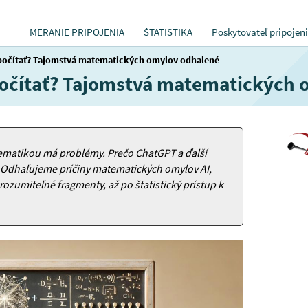
MERANIE PRIPOJENIA
ŠTATISTIKA
Poskytovateľ pripojen
počítať? Tajomstvá matematických omylov odhalené
očítať? Tajomstvá matematických 
tematikou má problémy. Prečo ChatGPT a ďalší
? Odhaľujeme príčiny matematických omylov AI,
zrozumiteľné fragmenty, až po štatistický prístup k