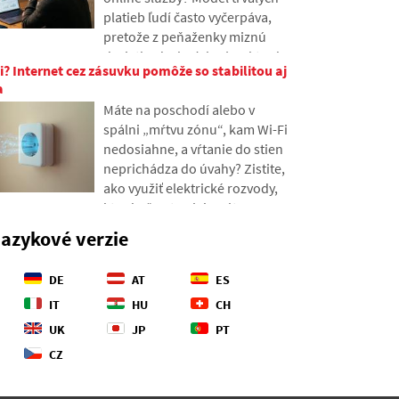
geopolitické bojisko.
platieb ľudí často vyčerpáva,
pretože z peňaženky miznú
desiatky drobných súm, ktoré
i? Internet cez zásuvku pomôže so stabilitou aj
sa postupne nazbierajú v
a
nečakane vysoké sumy. V texte
Máte na poschodí alebo v
sa oprieme o čerstvé dáta z
spálni „mŕtvu zónu“, kam Wi-Fi
roku 2026, ukážeme si
nedosiahne, a vŕtanie do stien
priepastný rozdiel medzi
neprichádza do úvahy? Zistite,
našimi odhadmi a realitou a
ako využiť elektrické rozvody,
ponúkneme štyri konkrétne
ktoré už v stenách máte, na
kroky, ako mať svoje výdavky o
prenos internetu po elektrickej
niečo viac pod kontrolou.
jazykové verzie
sieti. V článku vám ukážeme,
ako funguje moderný
DE
AT
ES
powerline adaptér, prečo si
poradí so 4K streamovaním aj
IT
HU
CH
hrami a na čo si dať pozor pri
UK
JP
PT
starších hliníkových
CZ
rozvodoch.