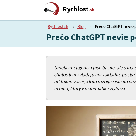
Rychlost
.sk
Rychlost.sk
→
Blog
→
Prečo ChatGPT nevie 
Prečo ChatGPT nevie p
Umelá inteligencia píše básne, ale s ma
chatboti nezvládajú ani základné počty
od tokenizácie, ktorá rozbíja čísla na ne
učeniu, ktorý v matematike zlyháva.