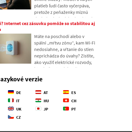
geopolitické bojisko.
platieb ľudí často vyčerpáva,
pretože z peňaženky miznú
desiatky drobných súm, ktoré
i? Internet cez zásuvku pomôže so stabilitou aj
sa postupne nazbierajú v
a
nečakane vysoké sumy. V texte
Máte na poschodí alebo v
sa oprieme o čerstvé dáta z
spálni „mŕtvu zónu“, kam Wi-Fi
roku 2026, ukážeme si
nedosiahne, a vŕtanie do stien
priepastný rozdiel medzi
neprichádza do úvahy? Zistite,
našimi odhadmi a realitou a
ako využiť elektrické rozvody,
ponúkneme štyri konkrétne
ktoré už v stenách máte, na
kroky, ako mať svoje výdavky o
prenos internetu po elektrickej
niečo viac pod kontrolou.
jazykové verzie
sieti. V článku vám ukážeme,
ako funguje moderný
DE
AT
ES
powerline adaptér, prečo si
poradí so 4K streamovaním aj
IT
HU
CH
hrami a na čo si dať pozor pri
UK
JP
PT
starších hliníkových
CZ
rozvodoch.