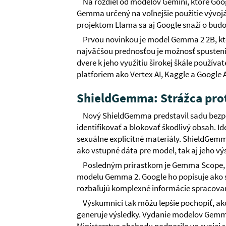
Na rozdiel od modelov Gemini, ktoré Goog
Gemma určený na voľnejšie použitie vývoj
projektom Llama sa aj Google snaží o budov
Prvou novinkou je model Gemma 2 2B, kto
najväčšou prednosťou je možnosť spusteni
dvere k jeho využitiu širokej škále použív
platforiem ako Vertex AI, Kaggle a Google A
ShieldGemma: Strážca pro
Nový ShieldGemma predstavil sadu bezpe
identifikovať a blokovať škodlivý obsah. Id
sexuálne explicitné materiály. ShieldGemma
ako vstupné dáta pre model, tak aj jeho vý
Posledným prírastkom je Gemma Scope, 
modelu Gemma 2. Google ho popisuje ako s
rozbaľujú komplexné informácie spracova
Výskumníci tak môžu lepšie pochopiť, ak
generuje výsledky. Vydanie modelov Gemm