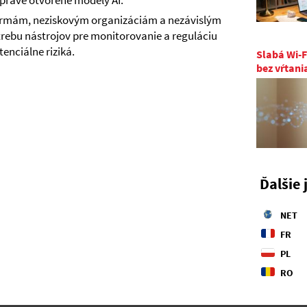
správe otvorené modely AI.
firmám, neziskovým organizáciám a nezávislým
rebu nástrojov pre monitorovanie a reguláciu
enciálne riziká.
Slabá Wi-F
bez vŕtani
Ďalšie 
NET
FR
PL
RO