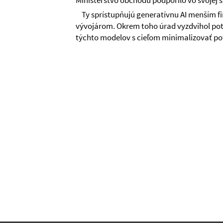
Ministerstvo obchodu podporilo vo svojej 
Ty sprístupňujú generatívnu AI menším 
vývojárom. Okrem toho úrad vyzdvihol pot
týchto modelov s cieľom minimalizovať pot