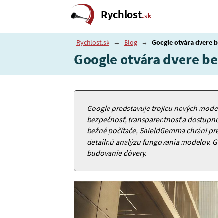
Rychlost
.sk
Rychlost.sk
→
Blog
→
Google otvára dvere b
Google otvára dvere be
Google predstavuje trojicu nových mode
bezpečnosť, transparentnosť a dostupno
bežné počítače, ShieldGemma chráni p
detailnú analýzu fungovania modelov. Go
budovanie dôvery.