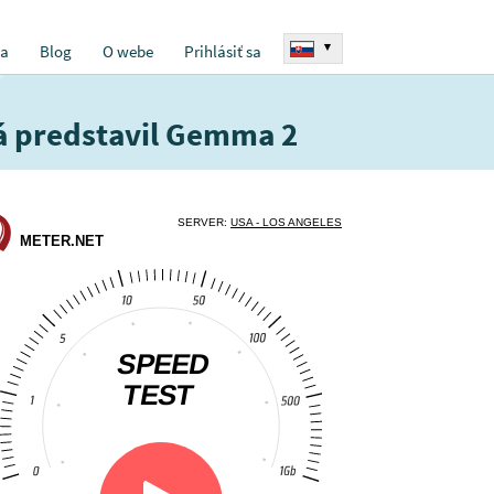
▾
ia
Blog
O webe
Prihlásiť sa
vá predstavil Gemma 2