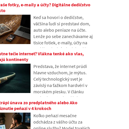
vaše fotky, e-maily a účty? Digitálne dedičstvo
tomu o nej mnoho ľudí nikdy
kto
nepočulo. V článku si
Keď sa hovorí o dedičstve,
vysvetlíme, čo táto skratka
väčšina ľudí si predstaví dom,
znamená, ako funguje, prečo
auto alebo peniaze na účte.
sa obsah internetu ukladá na
Lenže po sebe zanechávame aj
rôznych miestach sveta a prečo
tisíce fotiek, e-maily, účty na
sa bez nej dnešný internet len
sociálnych sieťach alebo dáta
ťažko zaobíde.
stne tečie internet? Vlákna tenké ako vlas,
uložené v cloude. Čo sa s nimi
ajú kontinenty
stane po smrti a kto k nim získa
Predstava, že internet prúdi
prístup? V článku sa pozrieme
hlavne vzduchom, je mýtus.
na to, ako funguje digitálne
Celý technologický svet je
dedičstvo, prečo môžu mať
závislý na ťažkom hardvéri v
pozostalí s dátami problémy a
morském piesku. V článku
ako si v online stope urobiť
preberieme technológiu
poriadok už dnes.
trápi únava zo predplatného alebo Ako
podmorských káblov. Dozviete
iznutie peňazí v 4 krokoch
sa, ako fungujú optické vlákna,
Koľko peňazí mesačne
čo znamená ich pokládka z lodí
odchádza z vášho účtu za
a ako sa z hlbín oceánov stalo
online služby? Model trvalých