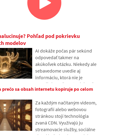
halucinuje? Pohľad pod pokrievku
ch modelov
AI dokáže počas pár sekúnd
odpovedať takmer na
akúkoľvek otázku. Niekedy ale
sebavedome uvedie aj
informáciu, ktorá nie je
pravdivá. Prečo sa to deje a čo
a prečo sa obsah internetu kopíruje po celom
sú takzvané AI halucinácie? V
článku si vysvetlíme, ako veľké
Za každým načítaným videom,
jazykové modely fungujú,
fotografií alebo webovou
prečo niekedy vytvárajú
stránkou stojí technológia
nepravdivé odpovede a ako sa
zvaná CDN. Využívajú ju
vývojári snažia tento problém
streamovacie služby, sociálne
postupne obmedziť.
siete i bežné weby, napriek