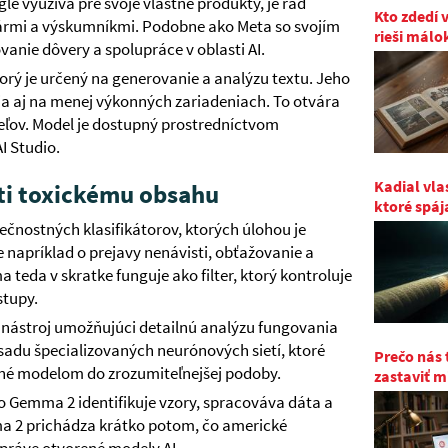
le využíva pre svoje vlastné produkty, je rad
Kto zdedí 
ármi a výskumníkmi. Podobne ako Meta so svojím
rieši málo
anie dôvery a spolupráce v oblasti AI.
rý je určený na generovanie a analýzu textu. Jeho
a aj na menej výkonných zariadeniach. To otvára
ateľov. Model je dostupný prostredníctvom
I Studio.
Kadial vla
ti toxickému obsahu
ktoré spáj
čnostných klasifikátorov, ktorých úlohou je
e napríklad o prejavy nenávisti, obťažovanie a
 teda v skratke funguje ako filter, ktorý kontroluje
stupy.
nástroj umožňujúci detailnú analýzu fungovania
adu špecializovaných neurónových sietí, ktoré
Prečo nás 
né modelom do zrozumiteľnejšej podoby.
zastaviť m
o Gemma 2 identifikuje vzory, spracováva dáta a
a 2 prichádza krátko potom, čo americké