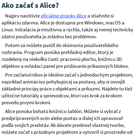
Ako začať s Alice?
Najprv navštívte
oficiálne stránky Alice
a stiahnite si
aplikáciu zdarma. Alice je dostupná pre Windows, macOS a
Linux. Inštalácia je intuitívna a rýchla, takže aj menej technicky
zdatní používatelia ju zvládnu bez problémov.
Potom sa môžete pustiť do skúmania používateľského
rozhrania. Program ponúka prehľadný editor, ktorý je
rozdelený na niekoľko častí: pracovnú plochu, knižnicu 3D
objektov a ovládací panel pre pridávanie príkazových blokov.
Pre začiatočníkov je ideálne začať s jednoduchým projektom,
napríklad animáciou pohybujúcej sa postavy, aby si osvojili
základné princípy práce s objektami a príkazmi. Nájdete tu tiež
užitočné tutoriály a sprievodcov, ktorí vás krok za krokom
prevedú prvými krokmi.
Alice ponúka bohatú knižnicu šablón. Môžete si vybrať z
predpripravených scén alebo postáv a ďalej ich upravovať
podľa svojich predstáv. Ak dávate prednosť vlastnej tvorbe,
môžete začať s prázdnym projektom a vytvoriť si prostredie od