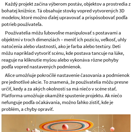
Každý projekt začína výberom postáv, objektov a prostredia z
bohatej knižnice. Tá obsahuje stovky vopred vytvorených 3D
modelov, ktoré možno ďalej upravovať a prispôsobovať podľa
potrieb používateľa.
Používatelia môžu ľubovoľne manipulovať s postavami a
objektmi v troch dimenziách – meniť ich pozíciu, veľkosť, uhly
natočenia alebo vlastnosti, ako je farba alebo textúry. Deti
môžu napríklad vytvoriť scénu, kde postava tancuje na lúke,
reaguje na kliknutie myšou alebo vykonáva rôzne pohyby
podľa vopred nastavených podmienok.
Alice umožňuje pokročilé nastavenie časovania a podmienok
pre jednotlivé akcie. To znamená, že používatelia môžu presne
určiť, kedy a za akých okolností sa má niečo v scéne stať.
Platforma umožňuje okamžité spustenie projektu. Ak niečo
nefunguje podľa očakávania, možno ľahko zistiť, kde je
problém, a chyby opraviť.