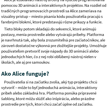
pomocou 3D animácií a interaktívnych projektov. Na rozdiel od
tradičných programovacích prostredí sa Alice zameriava na
vizuálny prístup – miesto písania kódu používatelia pracujú s
farebnými blokmi, ktoré predstavujú rôzne príkazy a funkcie.
Tieto bloky potom skladajú do sekvencií, ktoré animujú
postavy, menia prostredie alebo vytvárajú príbehy. Platforma
je navrhnutá tak, aby bola zrozumiteľná pre začiatočníkov, ale
zároveň dostatočne výkonná pre zložitejšie projekty. Umožňuje
používateľom pretvoriť svoje nápady do 3D animácií alebo
jednoduchých hier, čo z nej robí obľúbený nástroj nielen v
školách, ale aj pre samoukov.
Ako Alice funguje?
Používatelia si na začiatku zvolia, aký typ projektu chcú
vytvoriť – môže to byť jednoduchá animácia, interaktívny
príbeh alebo základná hra. Platforma ponúka pripravené
šablóny, ktoré môžu slúžiť ako inšpirácia, alebo prázdne
prostredie pre tých, ktorí chcú začať úplne od začiatku.