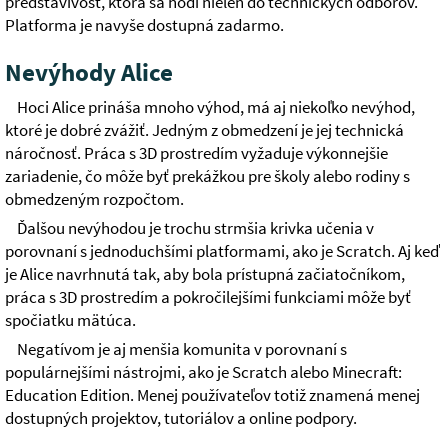
predstavivosť, ktorá sa hodí nielen do technických odborov.
Platforma je navyše dostupná zadarmo.
Nevýhody Alice
Hoci Alice prináša mnoho výhod, má aj niekoľko nevýhod,
ktoré je dobré zvážiť. Jedným z obmedzení je jej technická
náročnosť. Práca s 3D prostredím vyžaduje výkonnejšie
zariadenie, čo môže byť prekážkou pre školy alebo rodiny s
obmedzeným rozpočtom.
Ďalšou nevýhodou je trochu strmšia krivka učenia v
porovnaní s jednoduchšími platformami, ako je Scratch. Aj keď
je Alice navrhnutá tak, aby bola prístupná začiatočníkom,
práca s 3D prostredím a pokročilejšími funkciami môže byť
spočiatku mätúca.
Negatívom je aj menšia komunita v porovnaní s
populárnejšími nástrojmi, ako je Scratch alebo Minecraft:
Education Edition. Menej používateľov totiž znamená menej
dostupných projektov, tutoriálov a online podpory.