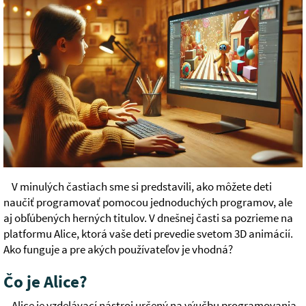
V minulých častiach sme si predstavili, ako môžete deti
naučiť programovať pomocou jednoduchých programov, ale
aj obľúbených herných titulov. V dnešnej časti sa pozrieme na
platformu Alice, ktorá vaše deti prevedie svetom 3D animácií.
Ako funguje a pre akých používateľov je vhodná?
Čo je Alice?
Alice je vzdelávací nástroj určený na výučbu programovania