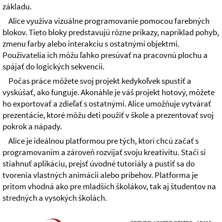
základu.
Alice využíva vizuálne programovanie pomocou farebných
blokov. Tieto bloky predstavujú rôzne príkazy, napríklad pohyb,
zmenu farby alebo interakciu s ostatnými objektmi.
Používatelia ich môžu ľahko presúvať na pracovnú plochu a
spájať do logických sekvencií.
Počas práce môžete svoj projekt kedykoľvek spustiť a
vyskúšať, ako funguje. Akonáhle je váš projekt hotový, môžete
ho exportovať a zdieľať s ostatnými. Alice umožňuje vytvárať
prezentácie, ktoré môžu deti použiť v škole a prezentovať svoj
pokrok a nápady.
Alice je ideálnou platformou pre tých, ktorí chcú začať s
programovaním a zároveň rozvíjať svoju kreativitu. Stačí si
stiahnuť aplikáciu, prejsť úvodné tutoriály a pustiť sa do
tvorenia vlastných animácií alebo príbehov. Platforma je
pritom vhodná ako pre mladších školákov, tak aj študentov na
stredných a vysokých školách.