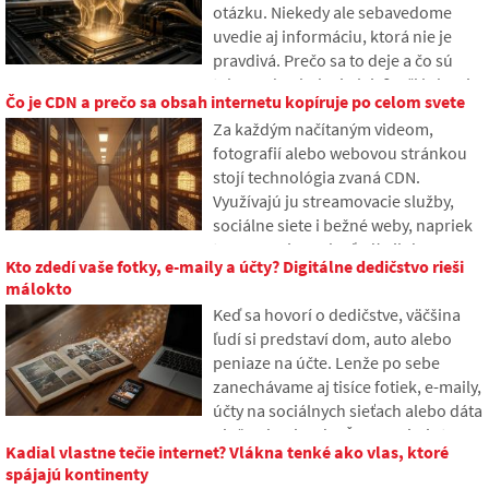
otázku. Niekedy ale sebavedome
uvedie aj informáciu, ktorá nie je
pravdivá. Prečo sa to deje a čo sú
takzvané AI halucinácie? V článku si
Čo je CDN a prečo sa obsah internetu kopíruje po celom svete
vysvetlíme, ako veľké jazykové
Za každým načítaným videom,
modely fungujú, prečo niekedy
fotografií alebo webovou stránkou
vytvárajú nepravdivé odpovede a
stojí technológia zvaná CDN.
ako sa vývojári snažia tento problém
Využívajú ju streamovacie služby,
postupne obmedziť.
sociálne siete i bežné weby, napriek
tomu o nej mnoho ľudí nikdy
Kto zdedí vaše fotky, e-maily a účty? Digitálne dedičstvo rieši
nepočulo. V článku si vysvetlíme, čo
málokto
táto skratka znamená, ako funguje,
Keď sa hovorí o dedičstve, väčšina
prečo sa obsah internetu ukladá na
ľudí si predstaví dom, auto alebo
rôznych miestach sveta a prečo sa
peniaze na účte. Lenže po sebe
bez nej dnešný internet len ťažko
zanechávame aj tisíce fotiek, e-maily,
zaobíde.
účty na sociálnych sieťach alebo dáta
uložené v cloude. Čo sa s nimi stane
Kadial vlastne tečie internet? Vlákna tenké ako vlas, ktoré
po smrti a kto k nim získa prístup? V
spájajú kontinenty
článku sa pozrieme na to, ako